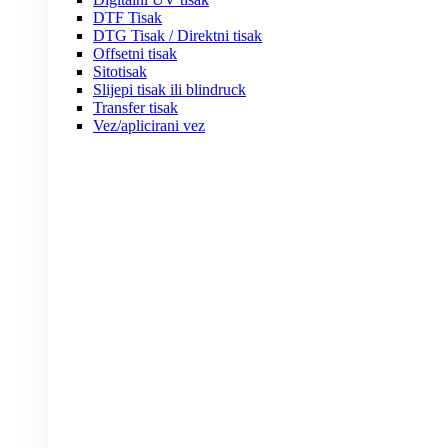
DTF Tisak
DTG Tisak / Direktni tisak
Offsetni tisak
Sitotisak
Slijepi tisak ili blindruck
Transfer tisak
Vez/aplicirani vez