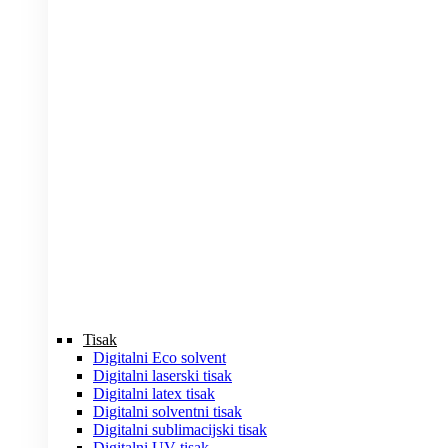
Tisak
Digitalni Eco solvent
Digitalni laserski tisak
Digitalni latex tisak
Digitalni solventni tisak
Digitalni sublimacijski tisak
Digitalni UV tisak