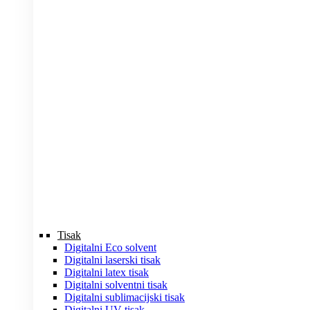
Tisak
Digitalni Eco solvent
Digitalni laserski tisak
Digitalni latex tisak
Digitalni solventni tisak
Digitalni sublimacijski tisak
Digitalni UV tisak