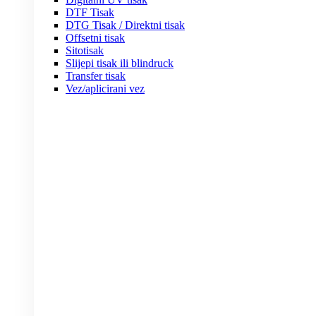
DTF Tisak
DTG Tisak / Direktni tisak
Offsetni tisak
Sitotisak
Slijepi tisak ili blindruck
Transfer tisak
Vez/aplicirani vez