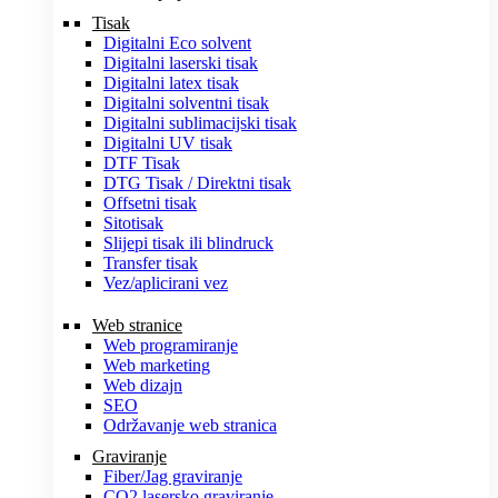
Tisak
Digitalni Eco solvent
Digitalni laserski tisak
Digitalni latex tisak
Digitalni solventni tisak
Digitalni sublimacijski tisak
Digitalni UV tisak
DTF Tisak
DTG Tisak / Direktni tisak
Offsetni tisak
Sitotisak
Slijepi tisak ili blindruck
Transfer tisak
Vez/aplicirani vez
Web stranice
Web programiranje
Web marketing
Web dizajn
SEO
Održavanje web stranica
Graviranje
Fiber/Jag graviranje
CO2 lasersko graviranje