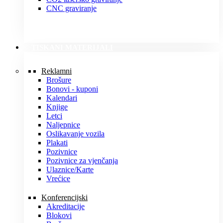
CNC graviranje
TISKANI MATERIJALI
Reklamni
Brošure
Bonovi - kuponi
Kalendari
Knjige
Letci
Naljepnice
Oslikavanje vozila
Plakati
Pozivnice
Pozivnice za vjenčanja
Ulaznice/Karte
Vrećice
Konferencijski
Akreditacije
Blokovi