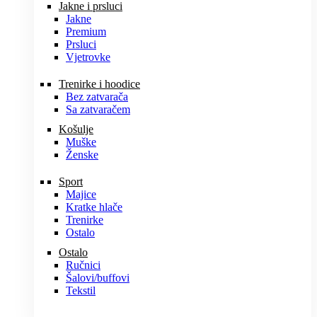
Jakne i prsluci
Jakne
Premium
Prsluci
Vjetrovke
Trenirke i hoodice
Bez zatvarača
Sa zatvaračem
Košulje
Muške
Ženske
Sport
Majice
Kratke hlače
Trenirke
Ostalo
Ostalo
Ručnici
Šalovi/buffovi
Tekstil