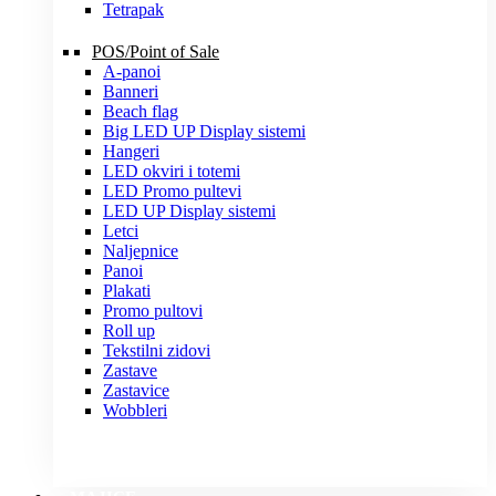
Tetrapak
POS/Point of Sale
A-panoi
Banneri
Beach flag
Big LED UP Display sistemi
Hangeri
LED okviri i totemi
LED Promo pultevi
LED UP Display sistemi
Letci
Naljepnice
Panoi
Plakati
Promo pultovi
Roll up
Tekstilni zidovi
Zastave
Zastavice
Wobbleri