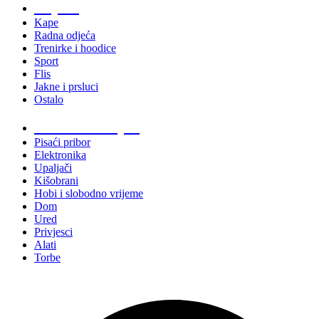
Odjeća
Kape
Radna odjeća
Trenirke i hoodice
Sport
Flis
Jakne i prsluci
Ostalo
Promo materijali
Pisaći pribor
Elektronika
Upaljači
Kišobrani
Hobi i slobodno vrijeme
Dom
Ured
Privjesci
Alati
Torbe