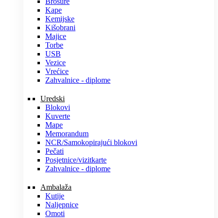
Brošure
Kape
Kemijske
Kišobrani
Majice
Torbe
USB
Vezice
Vrećice
Zahvalnice - diplome
Uredski
Blokovi
Kuverte
Mape
Memorandum
NCR/Samokopirajući blokovi
Pečati
Posjetnice/vizitkarte
Zahvalnice - diplome
Ambalaža
Kutije
Naljepnice
Omoti