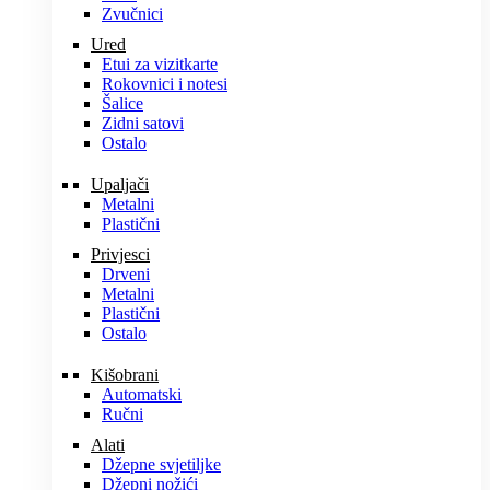
Zvučnici
Ured
Etui za vizitkarte
Rokovnici i notesi
Šalice
Zidni satovi
Ostalo
Upaljači
Metalni
Plastični
Privjesci
Drveni
Metalni
Plastični
Ostalo
Kišobrani
Automatski
Ručni
Alati
Džepne svjetiljke
Džepni nožići