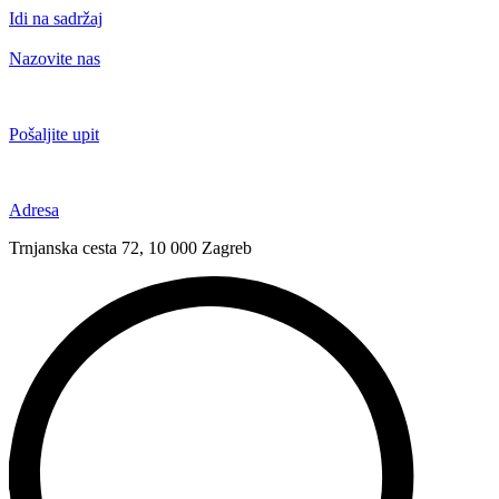
Idi na sadržaj
Nazovite nas
+385 91 6673 789
Pošaljite upit
novival@novival.hr
Adresa
Trnjanska cesta 72, 10 000 Zagreb