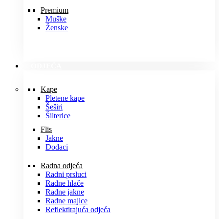
Premium
Muške
Ženske
ODJEĆA
Kape
Pletene kape
Šeširi
Šilterice
Flis
Jakne
Dodaci
Radna odjeća
Radni prsluci
Radne hlače
Radne jakne
Radne majice
Reflektirajuća odjeća