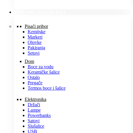
PROMO MATERIJALI
Pisaći pribor
Kemijske
Markeri
Olovke
Pakiranja
Setovi
Dom
Boce za vodu
Keramičke šalice
Ostalo
Pregače
Termos boce i šalice
Elektronika
Držači
Lampe
Powerbanks
Satovi
Slušalice
USB