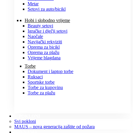
Metar
Setovi za auto/bicikl
Hobi i slobodno vrijeme
Beauty setovi
Igračke i dječji setovi
Naočale
Navijački rekviziti
Oprema za bicikl
Oprema za plažu
Vrijeme blagdana
Torbe
Dokument i laptop torbe
Ruksaci
Sportske torbe
Torbe za kupovinu
Torbe za plažu
POKLONI
Svi pokloni
MAUS – nova generacija zaštite od požara
O NAMA