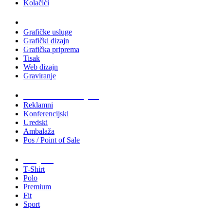
Kolačići
Usluge
Grafičke usluge
Grafički dizajn
Grafička priprema
Tisak
Web dizajn
Graviranje
Tiskani materijali
Reklamni
Konferencijski
Uredski
Ambalaža
Pos / Point of Sale
Majice
T-Shirt
Polo
Premium
Fit
Sport