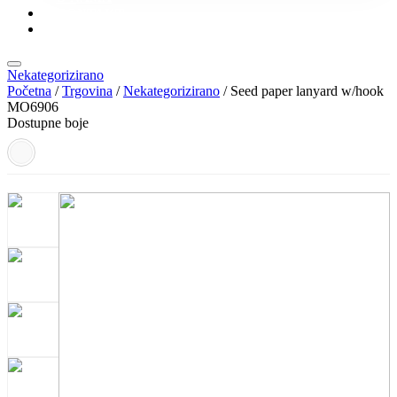
KONTAKT
KATALOZI
Nekategorizirano
Početna
/
Trgovina
/
Nekategorizirano
/ Seed paper lanyard w/hook
MO6906
Dostupne boje