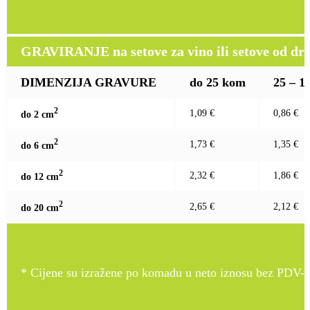
GRAVIRANJE na setove za vino ili setove od drv
DIMENZIJA GRAVURE
do 25 kom
25 – 1
2
1,09 €
0,86 €
do 2 c
m
2
1,73 €
1,35 €
do 6 c
m
2
2,32 €
1,86 €
do 12 c
m
2
2,65 €
2,12 €
do 20 c
m
* Cijene su izražene po komadu u neto iznosu bez PDV-a