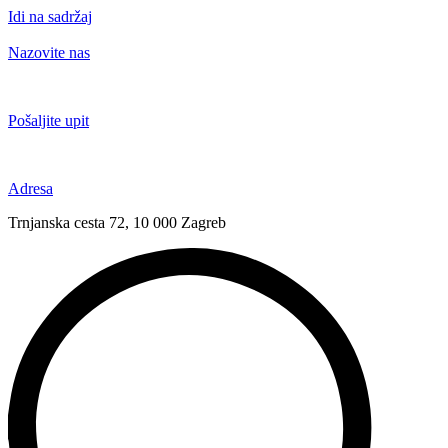
Idi na sadržaj
Nazovite nas
+385 91 6673 789
Pošaljite upit
novival@novival.hr
Adresa
Trnjanska cesta 72, 10 000 Zagreb