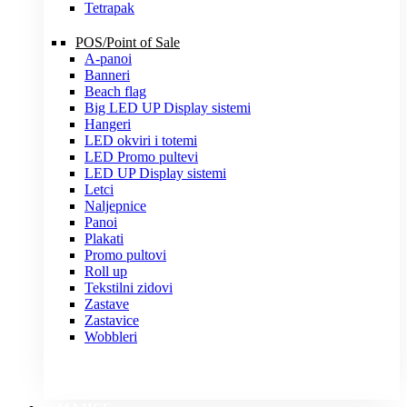
Tetrapak
POS/Point of Sale
A-panoi
Banneri
Beach flag
Big LED UP Display sistemi
Hangeri
LED okviri i totemi
LED Promo pultevi
LED UP Display sistemi
Letci
Naljepnice
Panoi
Plakati
Promo pultovi
Roll up
Tekstilni zidovi
Zastave
Zastavice
Wobbleri