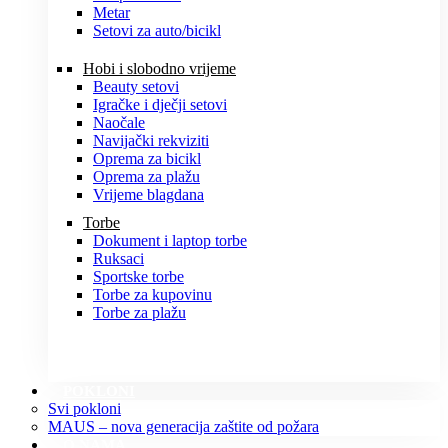
Metar
Setovi za auto/bicikl
Hobi i slobodno vrijeme
Beauty setovi
Igračke i dječji setovi
Naočale
Navijački rekviziti
Oprema za bicikl
Oprema za plažu
Vrijeme blagdana
Torbe
Dokument i laptop torbe
Ruksaci
Sportske torbe
Torbe za kupovinu
Torbe za plažu
POKLONI
Svi pokloni
MAUS – nova generacija zaštite od požara
O NAMA