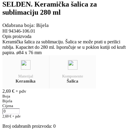
SELDEN. Keramička šalica za
sublimaciju 280 ml
Odabrana boja: Bijela
HI 94346-106.01
Opis proizvoda
Keramička šalica za sublimaciju. Šalica se može prati u perilici
rublja. Kapacitet do 280 ml. Isporučuje se u poklon kutiji od kraft
papira. ø84 x 76 mm
Materijal
Komponente
Keramika
Šalica
2,69
€
+ pdv
Boja
Bijela
Cijena
2,69
€
+ pdv
Broj odabranih proizvoda
:
0