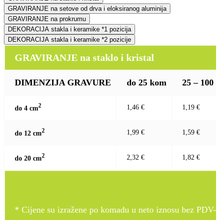
GRAVIRANJE na setove od drva i eloksiranog aluminija
GRAVIRANJE na prokrumu
DEKORACIJA stakla i keramike *1 pozicija
DEKORACIJA stakla i keramike *2 pozicije
GRAVIRANJE na staklo i kristal
DIMENZIJA GRAVURE
do 25 kom
25 – 100
2
1,46 €
1,19 €
do 4 c
m
2
1,99 €
1,59 €
do 12 c
m
2
2,32 €
1,82 €
do 20 c
m
* Cijene su izražene po komadu u neto iznosu bez PDV-a