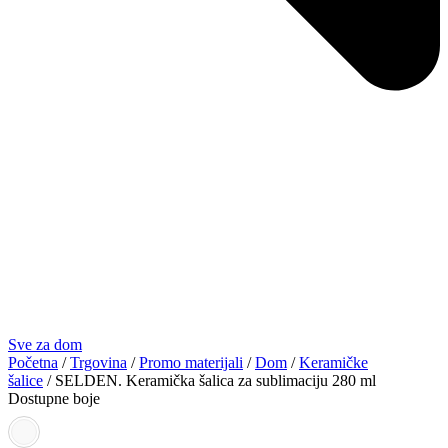
Sve za dom
Početna
/
Trgovina
/
Promo materijali
/
Dom
/
Keramičke
šalice
/ SELDEN. Keramička šalica za sublimaciju 280 ml
Dostupne boje