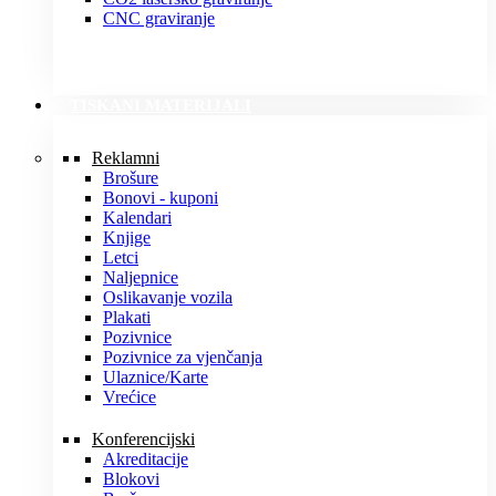
CNC graviranje
TISKANI MATERIJALI
Reklamni
Brošure
Bonovi - kuponi
Kalendari
Knjige
Letci
Naljepnice
Oslikavanje vozila
Plakati
Pozivnice
Pozivnice za vjenčanja
Ulaznice/Karte
Vrećice
Konferencijski
Akreditacije
Blokovi