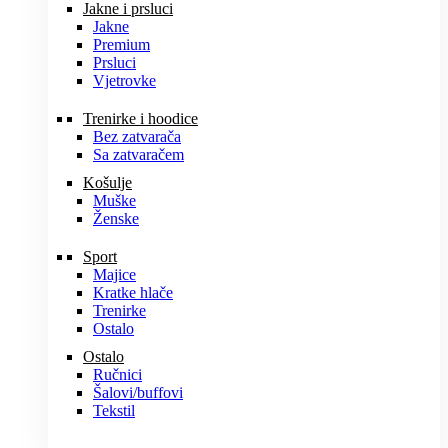
Jakne i prsluci
Jakne
Premium
Prsluci
Vjetrovke
Trenirke i hoodice
Bez zatvarača
Sa zatvaračem
Košulje
Muške
Ženske
Sport
Majice
Kratke hlače
Trenirke
Ostalo
Ostalo
Ručnici
Šalovi/buffovi
Tekstil