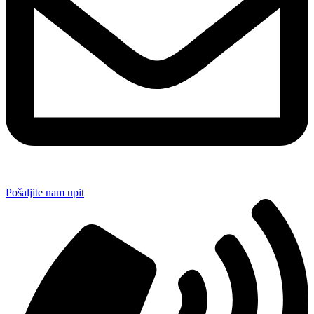
Pošaljite nam upit