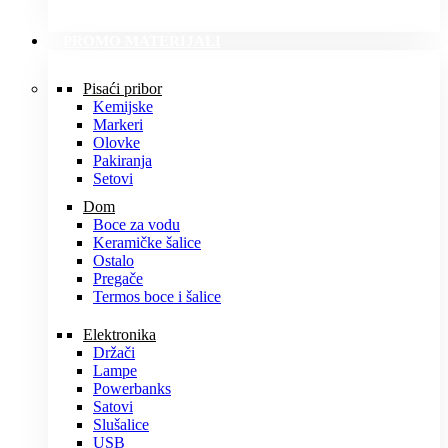
PROMO MATERIJALI
Pisaći pribor
Kemijske
Markeri
Olovke
Pakiranja
Setovi
Dom
Boce za vodu
Keramičke šalice
Ostalo
Pregače
Termos boce i šalice
Elektronika
Držači
Lampe
Powerbanks
Satovi
Slušalice
USB