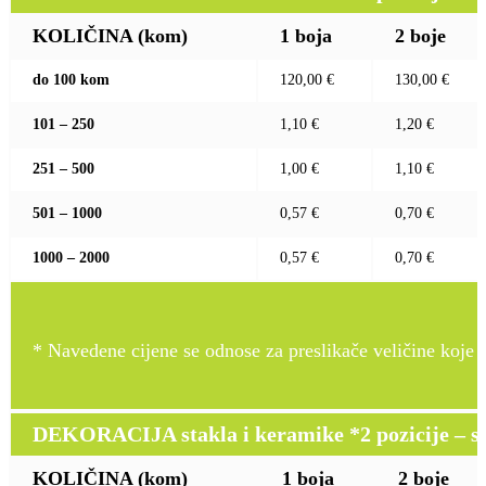
KOLIČINA (kom)
1 boja
2 boje
do 100 kom
120,00 €
130,00 €
101 – 250
1,10 €
1,20 €
251 – 500
1,00 €
1,10 €
501 – 1000
0,57 €
0,70 €
1000 – 2000
0,57 €
0,70 €
* Navedene cijene se odnose za preslikače veličine koje pr
DEKORACIJA stakla i keramike *2 pozicije – sito 
KOLIČINA (kom)
1 boja
2 boje