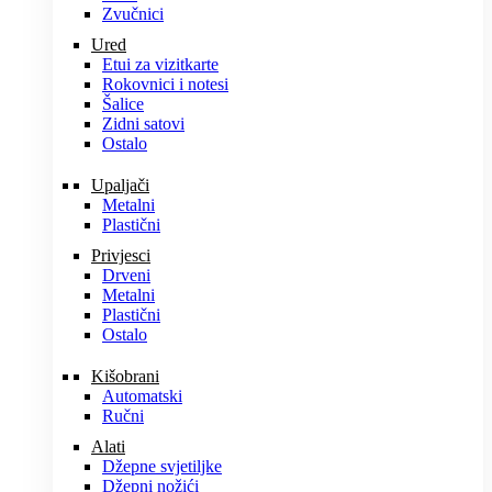
Zvučnici
Ured
Etui za vizitkarte
Rokovnici i notesi
Šalice
Zidni satovi
Ostalo
Upaljači
Metalni
Plastični
Privjesci
Drveni
Metalni
Plastični
Ostalo
Kišobrani
Automatski
Ručni
Alati
Džepne svjetiljke
Džepni nožići