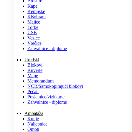
Brošure
Kape
Kemijske
Kišobrani
Majice
Torbe
USB
Vezice
Vrećice
Zahvalnice - diplome
Uredski
Blokovi
Kuverte
Mape
Memorandum
NCR/Samokopirajući blokovi
Pečati
Posjetnice/vizitkarte
Zahvalnice - diplome
Ambalaža
Kutije
Naljepnice
Omoti