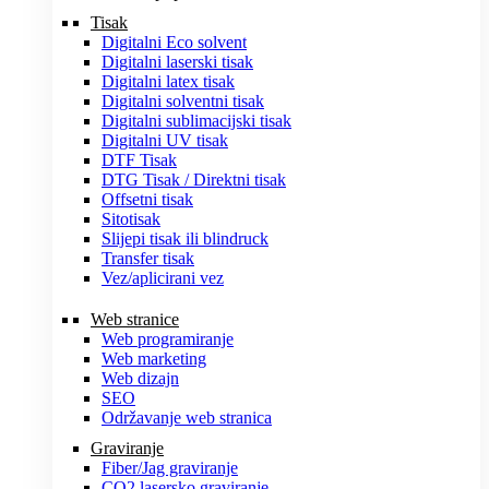
Tisak
Digitalni Eco solvent
Digitalni laserski tisak
Digitalni latex tisak
Digitalni solventni tisak
Digitalni sublimacijski tisak
Digitalni UV tisak
DTF Tisak
DTG Tisak / Direktni tisak
Offsetni tisak
Sitotisak
Slijepi tisak ili blindruck
Transfer tisak
Vez/aplicirani vez
Web stranice
Web programiranje
Web marketing
Web dizajn
SEO
Održavanje web stranica
Graviranje
Fiber/Jag graviranje
CO2 lasersko graviranje