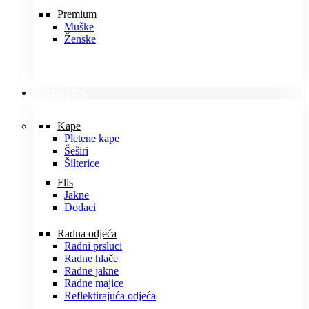
Premium
Muške
Ženske
ODJEĆA
Kape
Pletene kape
Šeširi
Šilterice
Flis
Jakne
Dodaci
Radna odjeća
Radni prsluci
Radne hlače
Radne jakne
Radne majice
Reflektirajuća odjeća