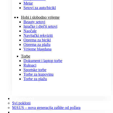
Metar
Setovi za auto/bicikl
Hobi i slobodno vrijeme
Beauty setovi
Igračke i dječji setovi
Naočale
Navijački rekviziti
Oprema za bicikl
Oprema za plažu
Vrijeme blagdana
Torbe
Dokument i laptop torbe
Ruksaci
Sportske torbe
Torbe za kupovinu
Torbe za plažu
POKLONI
Svi pokloni
MAUS – nova generacija zaštite od požara
O NAMA