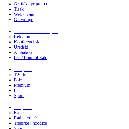
Grafička priprema
Tisak
Web dizajn
Graviranje
Tiskani materijali
Reklamni
Konferencijski
Uredski
Ambalaža
Pos / Point of Sale
Majice
T-Shirt
Polo
Premium
Fit
Sport
Odjeća
Kape
Radna odjeća
Trenirke i hoodice
Sport