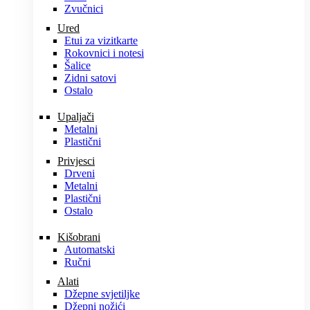
Zvučnici
Ured
Etui za vizitkarte
Rokovnici i notesi
Šalice
Zidni satovi
Ostalo
Upaljači
Metalni
Plastični
Privjesci
Drveni
Metalni
Plastični
Ostalo
Kišobrani
Automatski
Ručni
Alati
Džepne svjetiljke
Džepni nožići