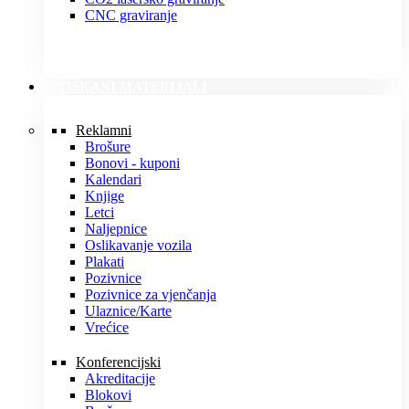
CNC graviranje
TISKANI MATERIJALI
Reklamni
Brošure
Bonovi - kuponi
Kalendari
Knjige
Letci
Naljepnice
Oslikavanje vozila
Plakati
Pozivnice
Pozivnice za vjenčanja
Ulaznice/Karte
Vrećice
Konferencijski
Akreditacije
Blokovi