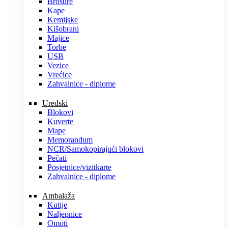
Brošure
Kape
Kemijske
Kišobrani
Majice
Torbe
USB
Vezice
Vrećice
Zahvalnice - diplome
Uredski
Blokovi
Kuverte
Mape
Memorandum
NCR/Samokopirajući blokovi
Pečati
Posjetnice/vizitkarte
Zahvalnice - diplome
Ambalaža
Kutije
Naljepnice
Omoti