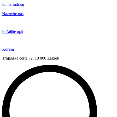
Idi na sadržaj
Nazovite nas
+385 91 6673 789
Pošaljite upit
novival@novival.hr
Adresa
Trnjanska cesta 72, 10 000 Zagreb