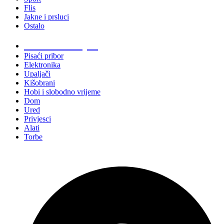
Flis
Jakne i prsluci
Ostalo
Promo materijali
Pisaći pribor
Elektronika
Upaljači
Kišobrani
Hobi i slobodno vrijeme
Dom
Ured
Privjesci
Alati
Torbe