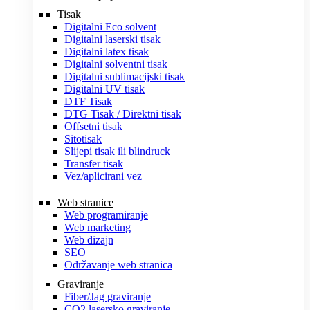
Tisak
Digitalni Eco solvent
Digitalni laserski tisak
Digitalni latex tisak
Digitalni solventni tisak
Digitalni sublimacijski tisak
Digitalni UV tisak
DTF Tisak
DTG Tisak / Direktni tisak
Offsetni tisak
Sitotisak
Slijepi tisak ili blindruck
Transfer tisak
Vez/aplicirani vez
Web stranice
Web programiranje
Web marketing
Web dizajn
SEO
Održavanje web stranica
Graviranje
Fiber/Jag graviranje
CO2 lasersko graviranje