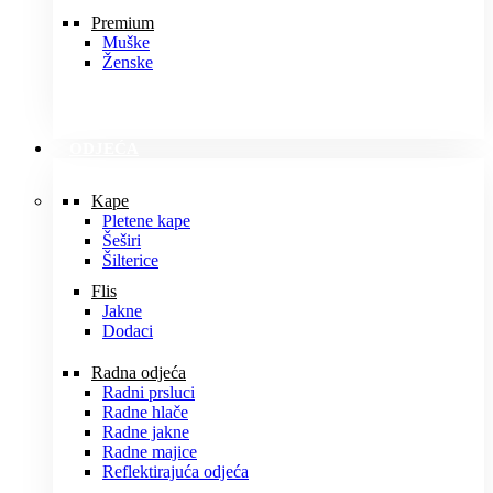
Premium
Muške
Ženske
ODJEĆA
Kape
Pletene kape
Šeširi
Šilterice
Flis
Jakne
Dodaci
Radna odjeća
Radni prsluci
Radne hlače
Radne jakne
Radne majice
Reflektirajuća odjeća