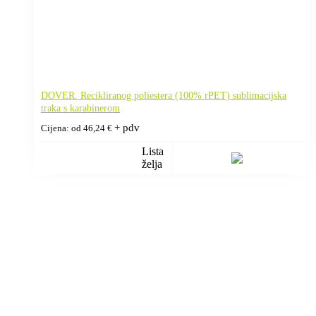
DOVER. Recikliranog poliestera (100% rPET) sublimacijska
traka s karabinerom
+ pdv
Cijena: od
46,24
€
Lista
želja