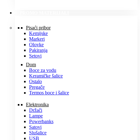
PROMO MATERIJALI
Pisaći pribor
Kemijske
Markeri
Olovke
Pakiranja
Setovi
Dom
Boce za vodu
Keramičke šalice
Ostalo
Pregače
Termos boce i šalice
Elektronika
Držači
Lampe
Powerbanks
Satovi
Slušalice
USB