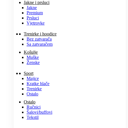
Jakne i prsluci
Jakne
Premium
Prsluci
Vjetrovke
Trenirke i hoodice
Bez zatvarača
Sa zatvaračem
Košulje
Muške
Ženske
Sport
Majice
Kratke hlače
Trenirke
Ostalo
Ostalo
Ručnici
Šalovi/buffovi
Tekstil