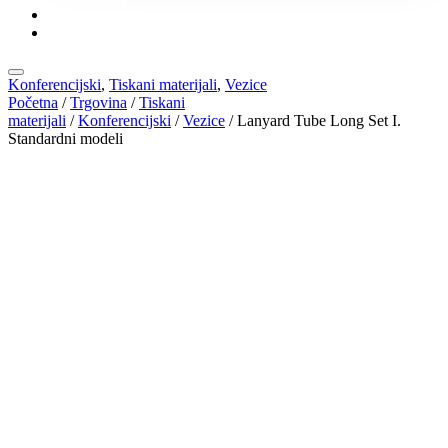
KONTAKT
KATALOZI
Konferencijski
,
Tiskani materijali
,
Vezice
Početna
/
Trgovina
/
Tiskani
materijali
/
Konferencijski
/
Vezice
/ Lanyard Tube Long Set I.
Standardni modeli