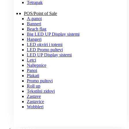
Tetrapak
POS/Point of Sale
A-panoi
Banneri
Beach flag
Big LED UP Display sistemi
Hangeri
LED okviri i totemi
LED Promo pultevi
LED UP Display sistemi
Letci
Naljepnice
Panoi
Plakati
Promo pultovi
Roll up
Tekstilni zidovi
Zastave
Zastavice
Wobbleri