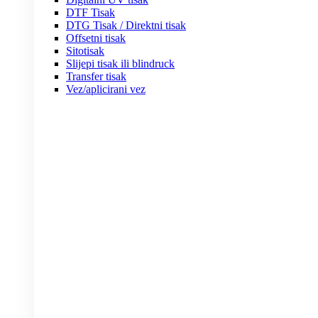
DTF Tisak
DTG Tisak / Direktni tisak
Offsetni tisak
Sitotisak
Slijepi tisak ili blindruck
Transfer tisak
Vez/aplicirani vez