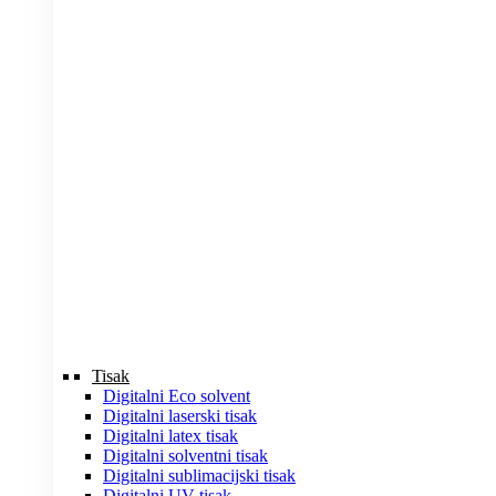
Tisak
Digitalni Eco solvent
Digitalni laserski tisak
Digitalni latex tisak
Digitalni solventni tisak
Digitalni sublimacijski tisak
Digitalni UV tisak