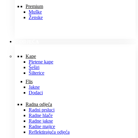
Premium
Muške
Ženske
ODJEĆA
Kape
Pletene kape
Šeširi
Šilterice
Flis
Jakne
Dodaci
Radna odjeća
Radni prsluci
Radne hlače
Radne jakne
Radne majice
Reflektirajuća odjeća