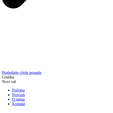
Pogledajte cijelu ponudu
Grafika
Novi val
Početna
Novosti
O nama
Kontakt