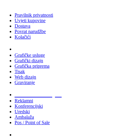
Pravilnik privatnosti
Uvjeti kupovine
Dostava
Povrat narudžbe
Kolačići
Usluge
Grafičke usluge
Grafički dizajn
Grafička priprema
Tisak
Web dizajn
Graviranje
Tiskani materijali
Reklamni
Konferencijski
Uredski
Ambalaža
Pos / Point of Sale
Majice