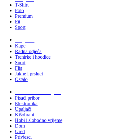
T-Shirt
Polo
Premium
Fit
Sport
Odjeća
Kape
Radna odjeća
Trenirke i hoodice
Sport
Flis
Jakne i prsluci
Ostalo
Promo materijali
Pisaći pribor
Elektronika
Upaljači
Kišobrani
Hobi i slobodno vrijeme
Dom
Ured
Privjesci