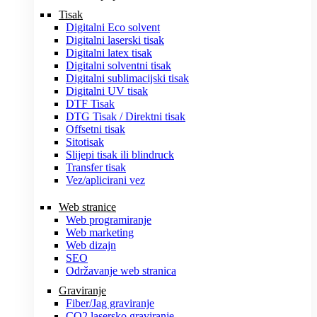
Tisak
Digitalni Eco solvent
Digitalni laserski tisak
Digitalni latex tisak
Digitalni solventni tisak
Digitalni sublimacijski tisak
Digitalni UV tisak
DTF Tisak
DTG Tisak / Direktni tisak
Offsetni tisak
Sitotisak
Slijepi tisak ili blindruck
Transfer tisak
Vez/aplicirani vez
Web stranice
Web programiranje
Web marketing
Web dizajn
SEO
Održavanje web stranica
Graviranje
Fiber/Jag graviranje
CO2 lasersko graviranje