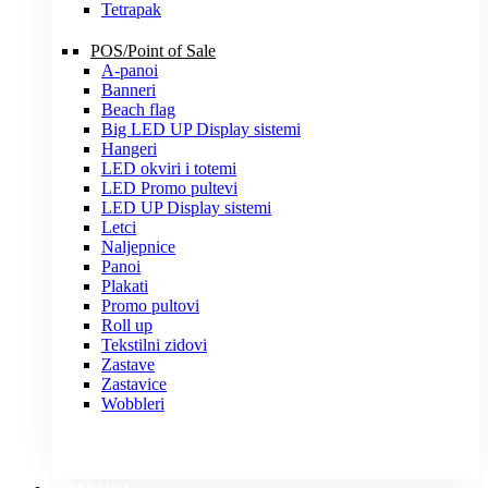
Tetrapak
POS/Point of Sale
A-panoi
Banneri
Beach flag
Big LED UP Display sistemi
Hangeri
LED okviri i totemi
LED Promo pultevi
LED UP Display sistemi
Letci
Naljepnice
Panoi
Plakati
Promo pultovi
Roll up
Tekstilni zidovi
Zastave
Zastavice
Wobbleri