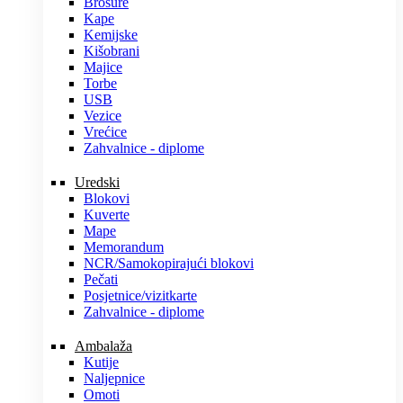
Brošure
Kape
Kemijske
Kišobrani
Majice
Torbe
USB
Vezice
Vrećice
Zahvalnice - diplome
Uredski
Blokovi
Kuverte
Mape
Memorandum
NCR/Samokopirajući blokovi
Pečati
Posjetnice/vizitkarte
Zahvalnice - diplome
Ambalaža
Kutije
Naljepnice
Omoti