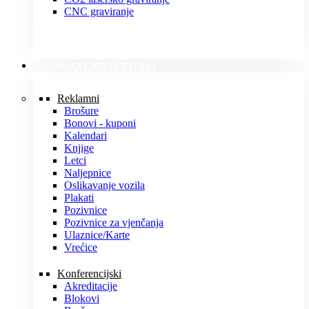
CNC graviranje
TISKANI MATERIJALI
Reklamni
Brošure
Bonovi - kuponi
Kalendari
Knjige
Letci
Naljepnice
Oslikavanje vozila
Plakati
Pozivnice
Pozivnice za vjenčanja
Ulaznice/Karte
Vrećice
Konferencijski
Akreditacije
Blokovi