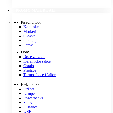
PROMO MATERIJALI
Pisaći pribor
Kemijske
Markeri
Olovke
Pakiranja
Setovi
Dom
Boce za vodu
Keramičke šalice
Ostalo
Pregače
Termos boce i šalice
Elektronika
Držači
Lampe
Powerbanks
Satovi
Slušalice
USB