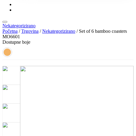
KONTAKT
KATALOZI
Nekategorizirano
Početna
/
Trgovina
/
Nekategorizirano
/ Set of 6 bamboo coasters
MO6601
Dostupne boje