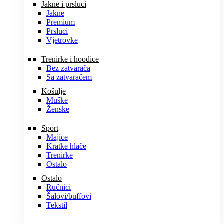
Jakne i prsluci
Jakne
Premium
Prsluci
Vjetrovke
Trenirke i hoodice
Bez zatvarača
Sa zatvaračem
Košulje
Muške
Ženske
Sport
Majice
Kratke hlače
Trenirke
Ostalo
Ostalo
Ručnici
Šalovi/buffovi
Tekstil