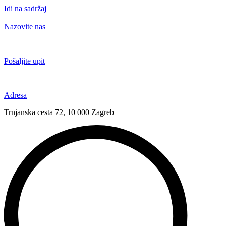
Idi na sadržaj
Nazovite nas
+385 91 6673 789
Pošaljite upit
novival@novival.hr
Adresa
Trnjanska cesta 72, 10 000 Zagreb