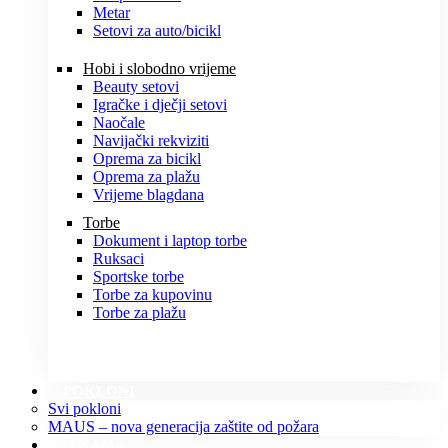
Metar
Setovi za auto/bicikl
Hobi i slobodno vrijeme
Beauty setovi
Igračke i dječji setovi
Naočale
Navijački rekviziti
Oprema za bicikl
Oprema za plažu
Vrijeme blagdana
Torbe
Dokument i laptop torbe
Ruksaci
Sportske torbe
Torbe za kupovinu
Torbe za plažu
POKLONI
Svi pokloni
MAUS – nova generacija zaštite od požara
O NAMA