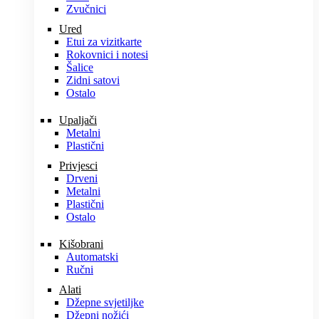
Zvučnici
Ured
Etui za vizitkarte
Rokovnici i notesi
Šalice
Zidni satovi
Ostalo
Upaljači
Metalni
Plastični
Privjesci
Drveni
Metalni
Plastični
Ostalo
Kišobrani
Automatski
Ručni
Alati
Džepne svjetiljke
Džepni nožići