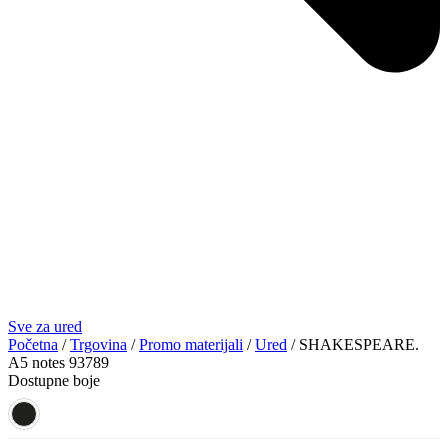
Sve za ured
Početna
/
Trgovina
/
Promo materijali
/
Ured
/ SHAKESPEARE.
A5 notes 93789
Dostupne boje