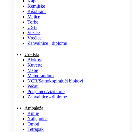
Kape
Kemijske
Kišobrani
Majice
Torbe
USB
Vezice
Vrećice
Zahvalnice - diplome
Uredski
Blokovi
Kuverte
Mape
Memorandum
NCR/Samokopirajući blokovi
Pečati
Posjetnice/vizitkarte
Zahvalnice - diplome
Ambalaža
Kutije
Naljepnice
Omoti
Tetrapak