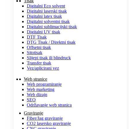
Tisak
Digitalni Eco solvent
Digitalni laserski tisak
Digitalni latex tisak
Digitalni solventni tisak
Digitalni sublimacijski tisak
Digitalni UV tisak
DTF Tisak
DTG Tisak / Direktni tisak
Offsetni tisak
Sitotisak
Slijepi tisak ili blindruck
Transfer tisak
Vez/aplicirani vez
Web stranice
Web programiranje
Web marketing
Web dizajn
SEO
Održavanje web stranica
Graviranje
Fiber/Jag graviranje
CO2 lasersko graviranje
CNC graviranje