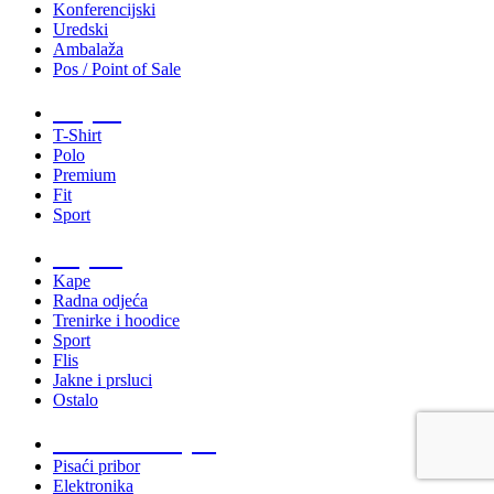
Konferencijski
Uredski
Ambalaža
Pos / Point of Sale
Majice
T-Shirt
Polo
Premium
Fit
Sport
Odjeća
Kape
Radna odjeća
Trenirke i hoodice
Sport
Flis
Jakne i prsluci
Ostalo
Promo materijali
Pisaći pribor
Elektronika