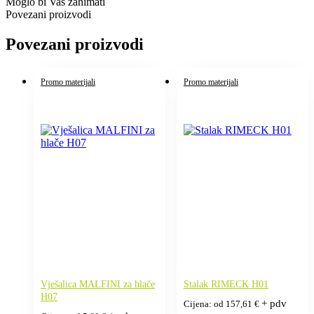
Moglo bi Vas zanimati
Povezani proizvodi
Povezani proizvodi
Promo materijali
Promo materijali
Vješalica MALFINI za hlače
Stalak RIMECK H01
H07
+ pdv
Cijena: od
157,61
€