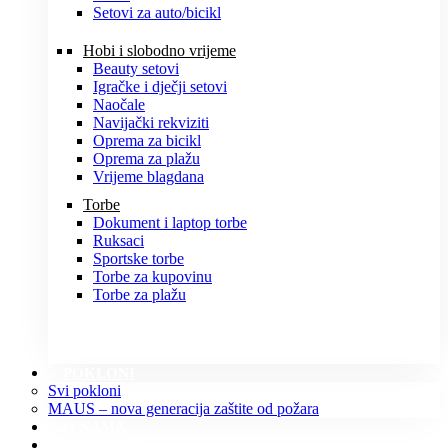
Setovi za auto/bicikl
Hobi i slobodno vrijeme
Beauty setovi
Igračke i dječji setovi
Naočale
Navijački rekviziti
Oprema za bicikl
Oprema za plažu
Vrijeme blagdana
Torbe
Dokument i laptop torbe
Ruksaci
Sportske torbe
Torbe za kupovinu
Torbe za plažu
POKLONI
Svi pokloni
MAUS – nova generacija zaštite od požara
O NAMA
KONTAKT