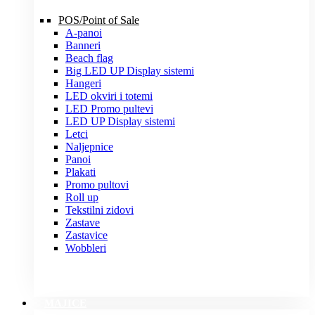
POS/Point of Sale
A-panoi
Banneri
Beach flag
Big LED UP Display sistemi
Hangeri
LED okviri i totemi
LED Promo pultevi
LED UP Display sistemi
Letci
Naljepnice
Panoi
Plakati
Promo pultovi
Roll up
Tekstilni zidovi
Zastave
Zastavice
Wobbleri
MAJICE