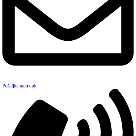
Pošaljite nam upit