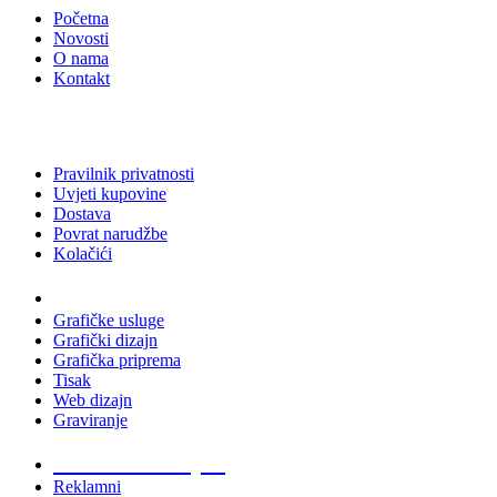
Početna
Novosti
O nama
Kontakt
Pravilnik privatnosti
Uvjeti kupovine
Dostava
Povrat narudžbe
Kolačići
Usluge
Grafičke usluge
Grafički dizajn
Grafička priprema
Tisak
Web dizajn
Graviranje
Tiskani materijali
Reklamni