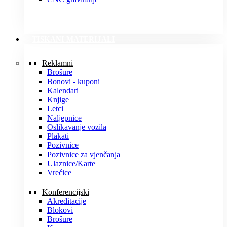
TISKANI MATERIJALI
Reklamni
Brošure
Bonovi - kuponi
Kalendari
Knjige
Letci
Naljepnice
Oslikavanje vozila
Plakati
Pozivnice
Pozivnice za vjenčanja
Ulaznice/Karte
Vrećice
Konferencijski
Akreditacije
Blokovi
Brošure