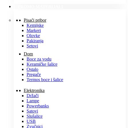
PROMO MATERIJALI
Pisaći pribor
Kemijske
Markeri
Olovke
Pakiranja
Setovi
Dom
Boce za vodu
Keramičke šalice
Ostalo
Pregače
Termos boce i šalice
Elektronika
Držači
Lampe
Powerbanks
Satovi
Slušalice
USB
Zvučnici