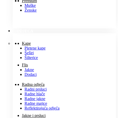
Premium
Muške
Ženske
ODJEĆA
Kape
Pletene kape
Šeširi
Šilterice
Flis
Jakne
Dodaci
Radna odjeća
Radni prsluci
Radne hlače
Radne jakne
Radne majice
Reflektirajuća odjeća
Jakne i prsluci