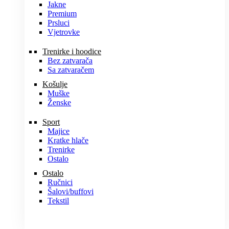
Jakne
Premium
Prsluci
Vjetrovke
Trenirke i hoodice
Bez zatvarača
Sa zatvaračem
Košulje
Muške
Ženske
Sport
Majice
Kratke hlače
Trenirke
Ostalo
Ostalo
Ručnici
Šalovi/buffovi
Tekstil