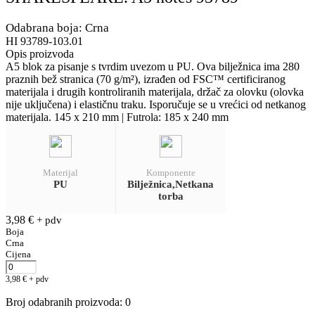
Odabrana boja: Crna
HI 93789-103.01
Opis proizvoda
A5 blok za pisanje s tvrdim uvezom u PU. Ova bilježnica ima 280
praznih bež stranica (70 g/m²), izrađen od FSC™ certificiranog
materijala i drugih kontroliranih materijala, držač za olovku (olovka
nije uključena) i elastičnu traku. Isporučuje se u vrećici od netkanog
materijala. 145 x 210 mm | Futrola: 185 x 240 mm
Materijal
Komponente
PU
Bilježnica,Netkana
torba
3,98
€
+ pdv
Boja
Crna
Cijena
3,98
€
+ pdv
Broj odabranih proizvoda
:
0