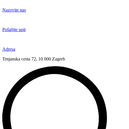
Idi
na
Nazovite nas
sadržaj
+385 91 6673 789
Pošaljite upit
novival@novival.hr
Adresa
Trnjanska cesta 72, 10 000 Zagreb