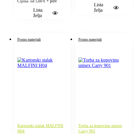
+ pdv
Cijena: od
5,60
€
Lista
Lista
želja
želja
Promo materijali
Promo materijali
Kartonski stalak MALFINI
Torba za kupovinu unisex
H04
Carry 901