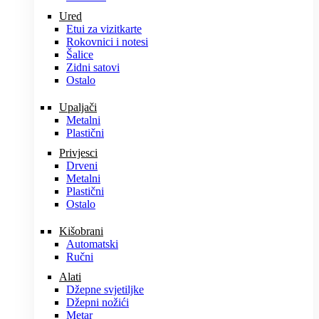
Ured
Etui za vizitkarte
Rokovnici i notesi
Šalice
Zidni satovi
Ostalo
Upaljači
Metalni
Plastični
Privjesci
Drveni
Metalni
Plastični
Ostalo
Kišobrani
Automatski
Ručni
Alati
Džepne svjetiljke
Džepni nožići
Metar