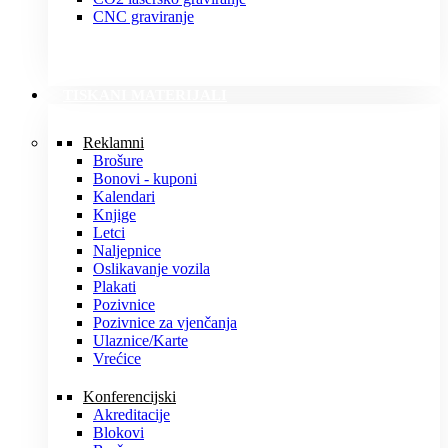
CNC graviranje
TISKANI MATERIJALI
Reklamni
Brošure
Bonovi - kuponi
Kalendari
Knjige
Letci
Naljepnice
Oslikavanje vozila
Plakati
Pozivnice
Pozivnice za vjenčanja
Ulaznice/Karte
Vrećice
Konferencijski
Akreditacije
Blokovi