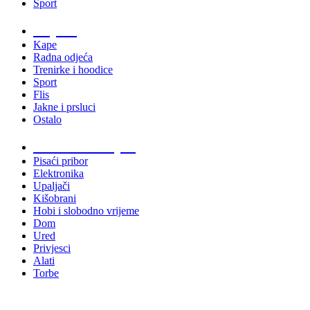
Sport
Odjeća
Kape
Radna odjeća
Trenirke i hoodice
Sport
Flis
Jakne i prsluci
Ostalo
Promo materijali
Pisaći pribor
Elektronika
Upaljači
Kišobrani
Hobi i slobodno vrijeme
Dom
Ured
Privjesci
Alati
Torbe