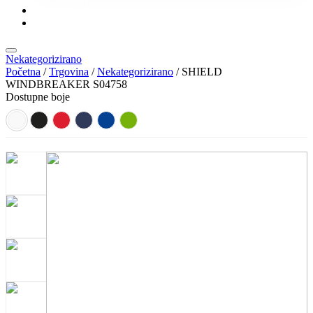
KONTAKT
KATALOZI
Nekategorizirano
Početna
/
Trgovina
/
Nekategorizirano
/ SHIELD
WINDBREAKER S04758
Dostupne boje