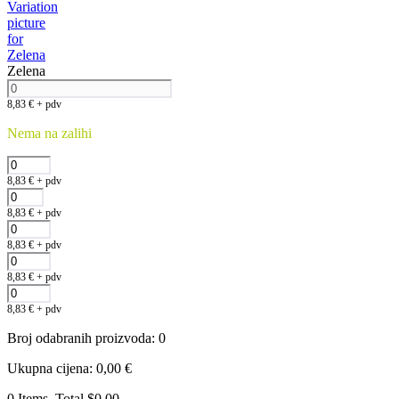
Zelena
8,83
€
+ pdv
Nema na zalihi
8,83
€
+ pdv
8,83
€
+ pdv
8,83
€
+ pdv
8,83
€
+ pdv
8,83
€
+ pdv
Broj odabranih proizvoda
:
0
Ukupna cijena
:
0,00
€
0 Items, Total $0.00