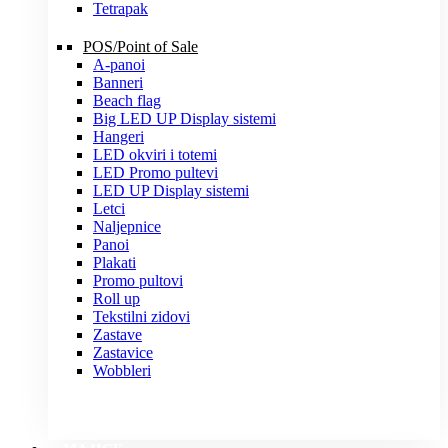
Tetrapak
POS/Point of Sale
A-panoi
Banneri
Beach flag
Big LED UP Display sistemi
Hangeri
LED okviri i totemi
LED Promo pultevi
LED UP Display sistemi
Letci
Naljepnice
Panoi
Plakati
Promo pultovi
Roll up
Tekstilni zidovi
Zastave
Zastavice
Wobbleri