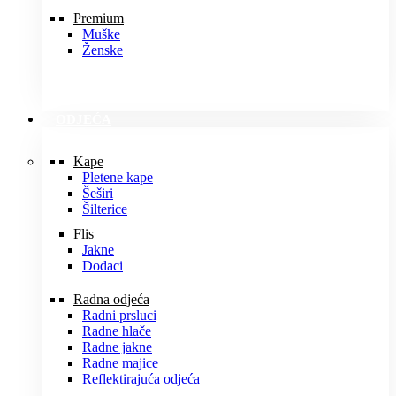
Premium
Muške
Ženske
ODJEĆA
Kape
Pletene kape
Šeširi
Šilterice
Flis
Jakne
Dodaci
Radna odjeća
Radni prsluci
Radne hlače
Radne jakne
Radne majice
Reflektirajuća odjeća