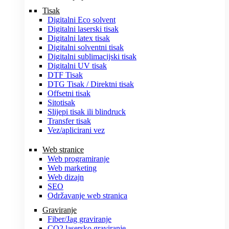
Tisak
Digitalni Eco solvent
Digitalni laserski tisak
Digitalni latex tisak
Digitalni solventni tisak
Digitalni sublimacijski tisak
Digitalni UV tisak
DTF Tisak
DTG Tisak / Direktni tisak
Offsetni tisak
Sitotisak
Slijepi tisak ili blindruck
Transfer tisak
Vez/aplicirani vez
Web stranice
Web programiranje
Web marketing
Web dizajn
SEO
Održavanje web stranica
Graviranje
Fiber/Jag graviranje
CO2 lasersko graviranje