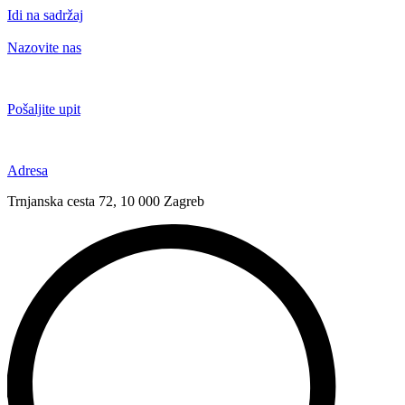
Idi na sadržaj
Nazovite nas
+385 91 6673 789
Pošaljite upit
novival@novival.hr
Adresa
Trnjanska cesta 72, 10 000 Zagreb