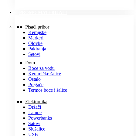
PROMO MATERIJALI
Pisaći pribor
Kemijske
Markeri
Olovke
Pakiranja
Setovi
Dom
Boce za vodu
Keramičke šalice
Ostalo
Pregače
Termos boce i šalice
Elektronika
Držači
Lampe
Powerbanks
Satovi
Slušalice
USB