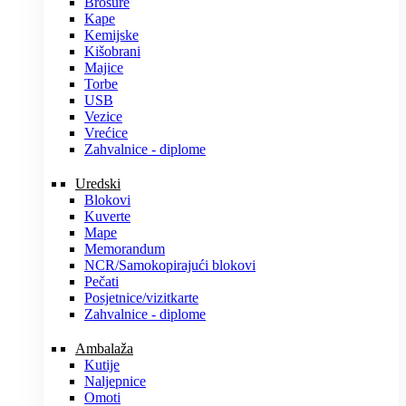
Brošure
Kape
Kemijske
Kišobrani
Majice
Torbe
USB
Vezice
Vrećice
Zahvalnice - diplome
Uredski
Blokovi
Kuverte
Mape
Memorandum
NCR/Samokopirajući blokovi
Pečati
Posjetnice/vizitkarte
Zahvalnice - diplome
Ambalaža
Kutije
Naljepnice
Omoti