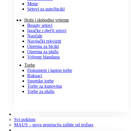
Metar
Setovi za auto/bicikl
Hobi i slobodno vrijeme
Beauty setovi
Igračke i dječji setovi
Naočale
Navijački rekviziti
Oprema za bicikl
Oprema za plažu
Vrijeme blagdana
Torbe
Dokument i laptop torbe
Ruksaci
Sportske torbe
Torbe za kupovinu
Torbe za plažu
POKLONI
Svi pokloni
MAUS – nova generacija zaštite od požara
O NAMA