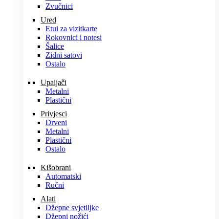
Zvučnici
Ured
Etui za vizitkarte
Rokovnici i notesi
Šalice
Zidni satovi
Ostalo
Upaljači
Metalni
Plastični
Privjesci
Drveni
Metalni
Plastični
Ostalo
Kišobrani
Automatski
Ručni
Alati
Džepne svjetiljke
Džepni nožići