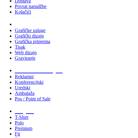
Dostava
Povrat narudžbe
Kolačići
Usluge
Grafičke usluge
Grafički dizajn
Grafička priprema
Tisak
Web dizajn
Graviranje
Tiskani materijali
Reklamni
Konferencijski
Uredski
Ambalaža
Pos / Point of Sale
Majice
T-Shirt
Polo
Premium
Fit