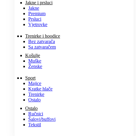
Jakne i prsluci
Jakne
Premium
Prsluci
Vjetrovke
Trenirke i hoodice
Bez zatvarača
Sa zatvaračem
Košulje
Muške
Ženske
Sport
Majice
Kratke hlače
Trenirke
Ostalo
Ostalo
Ručnici
Šalovi/buffovi
Tekstil