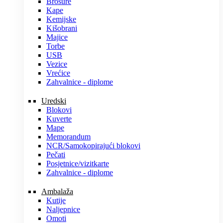
Brošure
Kape
Kemijske
Kišobrani
Majice
Torbe
USB
Vezice
Vrećice
Zahvalnice - diplome
Uredski
Blokovi
Kuverte
Mape
Memorandum
NCR/Samokopirajući blokovi
Pečati
Posjetnice/vizitkarte
Zahvalnice - diplome
Ambalaža
Kutije
Naljepnice
Omoti