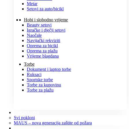
Metar
Setovi za auto/bicikl
Hobi i slobodno vrijeme
Beauty setovi
Igračke i dječji setovi
Naočale
Navijački rekviziti
Oprema za bicikl
Oprema za plažu
Vrijeme blagdana
Torbe
Dokument i laptop torbe
Ruksaci
Sportske torbe
Torbe za kupovinu
Torbe za plažu
POKLONI
Svi pokloni
MAUS – nova generacija zaštite od požara
O NAMA