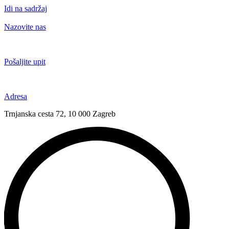
Idi na sadržaj
Nazovite nas
+385 91 6673 789
Pošaljite upit
novival@novival.hr
Adresa
Trnjanska cesta 72, 10 000 Zagreb