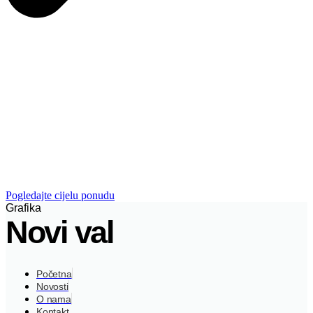
Pogledajte cijelu ponudu
Grafika
Novi val
Početna
Novosti
O nama
Kontakt