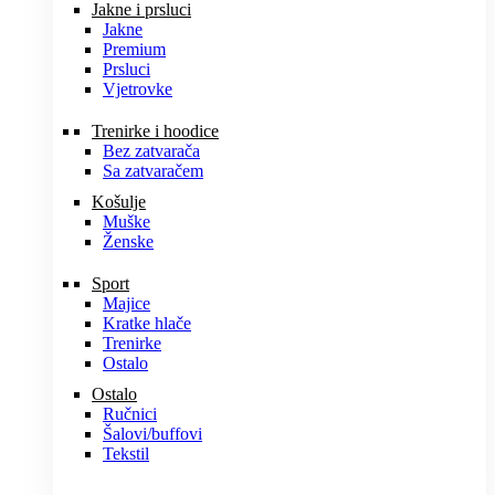
Jakne i prsluci
Jakne
Premium
Prsluci
Vjetrovke
Trenirke i hoodice
Bez zatvarača
Sa zatvaračem
Košulje
Muške
Ženske
Sport
Majice
Kratke hlače
Trenirke
Ostalo
Ostalo
Ručnici
Šalovi/buffovi
Tekstil