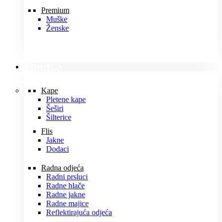
Premium
Muške
Ženske
ODJEĆA
Kape
Pletene kape
Šeširi
Šilterice
Flis
Jakne
Dodaci
Radna odjeća
Radni prsluci
Radne hlače
Radne jakne
Radne majice
Reflektirajuća odjeća