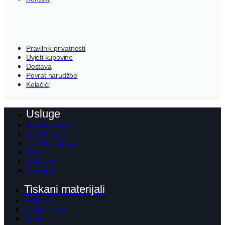
Pravilnik privatnosti
Uvjeti kupovine
Dostava
Povrat narudžbe
Kolačići
Usluge
Grafičke usluge
Grafički dizajn
Grafička priprema
Tisak
Web dizajn
Graviranje
Tiskani materijali
Reklamni
Konferencijski
Uredski