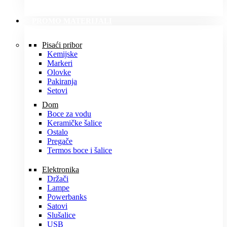
PROMO MATERIJALI
Pisaći pribor
Kemijske
Markeri
Olovke
Pakiranja
Setovi
Dom
Boce za vodu
Keramičke šalice
Ostalo
Pregače
Termos boce i šalice
Elektronika
Držači
Lampe
Powerbanks
Satovi
Slušalice
USB