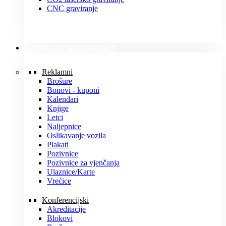
CNC graviranje
TISKANI MATERIJALI
Reklamni
Brošure
Bonovi - kuponi
Kalendari
Knjige
Letci
Naljepnice
Oslikavanje vozila
Plakati
Pozivnice
Pozivnice za vjenčanja
Ulaznice/Karte
Vrećice
Konferencijski
Akreditacije
Blokovi