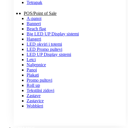
Tetrapak
POS/Point of Sale
A-panoi
Banneri
Beach flag
Big LED UP Display sistemi
Hangeri
LED okviri i totemi
LED Promo pultevi
LED UP Display sistemi
Letci
Naljepnice
Panoi
Plakati
Promo pultovi
Roll up
Tekstilni zidovi
Zastave
Zastavice
Wobbleri