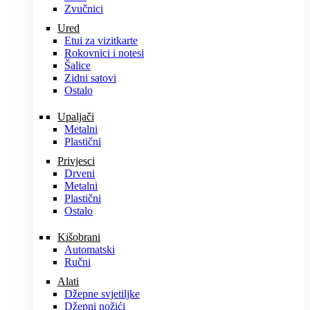
Zvučnici
Ured
Etui za vizitkarte
Rokovnici i notesi
Šalice
Zidni satovi
Ostalo
Upaljači
Metalni
Plastični
Privjesci
Drveni
Metalni
Plastični
Ostalo
Kišobrani
Automatski
Ručni
Alati
Džepne svjetiljke
Džepni nožići