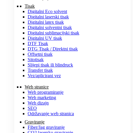
Tisak
Digitalni Eco solvent
Digitalni laserski tisak
Digitalni latex tisak
Digitalni solventni tisak
Digitalni sublimacijski tisak
Digitalni UV tisak
DTF Tisak
DTG Tisak / Direktni tisak
Offsetni tisak
Sitotisak
Slijepi tisak ili blindruck
Transfer tisak
Vez/aplicirani vez
Web stranice
Web programiranje
Web marketing
Web dizajn
SEO
Održavanje web stranica
Graviranje
Fiber/Jag graviranje
CO2 lasersko graviranje