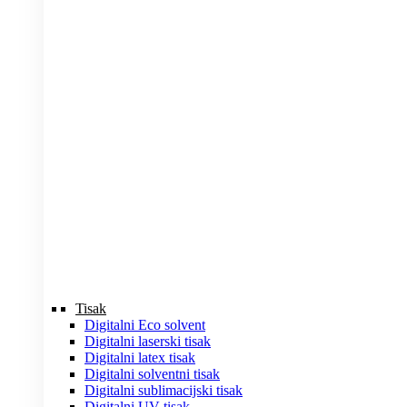
Tisak
Digitalni Eco solvent
Digitalni laserski tisak
Digitalni latex tisak
Digitalni solventni tisak
Digitalni sublimacijski tisak
Digitalni UV tisak