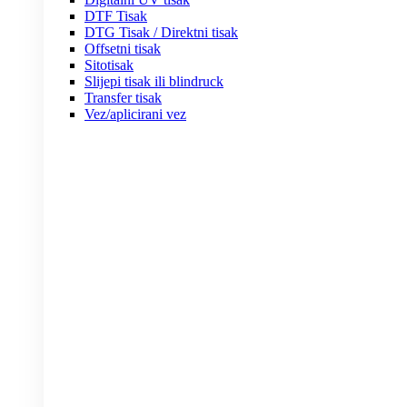
DTF Tisak
DTG Tisak / Direktni tisak
Offsetni tisak
Sitotisak
Slijepi tisak ili blindruck
Transfer tisak
Vez/aplicirani vez