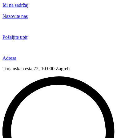
Idi na sadržaj
Nazovite nas
+385 91 6673 789
Pošaljite upit
novival@novival.hr
Adresa
Trnjanska cesta 72, 10 000 Zagreb