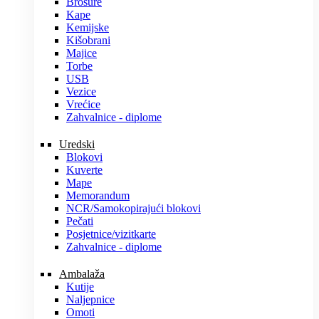
Brošure
Kape
Kemijske
Kišobrani
Majice
Torbe
USB
Vezice
Vrećice
Zahvalnice - diplome
Uredski
Blokovi
Kuverte
Mape
Memorandum
NCR/Samokopirajući blokovi
Pečati
Posjetnice/vizitkarte
Zahvalnice - diplome
Ambalaža
Kutije
Naljepnice
Omoti