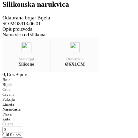
Silikonska narukvica
Odabrana boja: Bijela
SO MO8913-06.01
Opis proizvoda
Narukvica od silikona.
Materijal
Dimenzije
Silicone
Ø6X1CM
0,16
€
+ pdv
Boja
Bijela
Crna
Crvena
Fuksija
Limeta
Narančasta
Plava
Žuta
Cijena
0,16
€
+ pdv