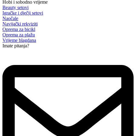
Hobi i sobodno vrijeme
Beauty setovi
Igračke i dječji setovi
Naočale
Navijački rekviziti
Oprema za bicikl
Oprema za plažu
Vrijeme blagdana
Imate pitanja?