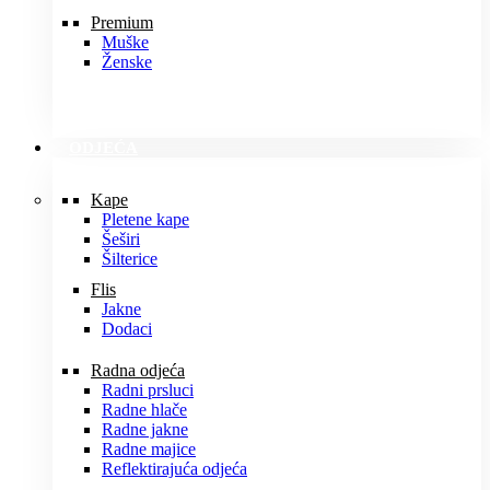
Premium
Muške
Ženske
ODJEĆA
Kape
Pletene kape
Šeširi
Šilterice
Flis
Jakne
Dodaci
Radna odjeća
Radni prsluci
Radne hlače
Radne jakne
Radne majice
Reflektirajuća odjeća