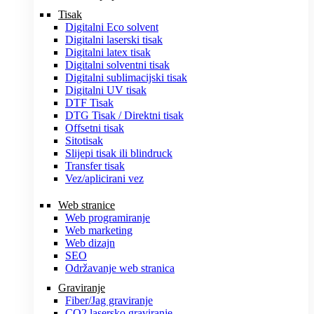
Tisak
Digitalni Eco solvent
Digitalni laserski tisak
Digitalni latex tisak
Digitalni solventni tisak
Digitalni sublimacijski tisak
Digitalni UV tisak
DTF Tisak
DTG Tisak / Direktni tisak
Offsetni tisak
Sitotisak
Slijepi tisak ili blindruck
Transfer tisak
Vez/aplicirani vez
Web stranice
Web programiranje
Web marketing
Web dizajn
SEO
Održavanje web stranica
Graviranje
Fiber/Jag graviranje
CO2 lasersko graviranje