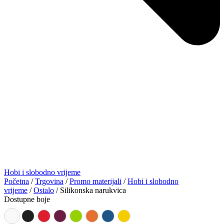
Hobi i slobodno vrijeme
Početna
/
Trgovina
/
Promo materijali
/
Hobi i slobodno
vrijeme
/
Ostalo
/ Silikonska narukvica
Dostupne boje