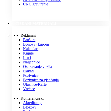
CNC graviranje
TISKANI MATERIJALI
Reklamni
Brošure
Bonovi - kuponi
Kalendari
Knjige
Letci
Naljepnice
Oslikavanje vozila
Plakati
Pozivnice
Pozivnice za vjenčanja
Ulaznice/Karte
Vrećice
Konferencijski
Akreditacije
Blokovi