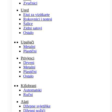
Zvučnici
Ured
Etui za vizitkarte
Rokovnici i notesi
Šalice
Zidni satovi
Ostalo
Upaljači
Metalni
Plastični
Privjesci
Drveni
Metalni
Plastični
Ostalo
Kišobrani
Automatski
Ručni
Alati
Džepne svjetiljke
Džepni nožići