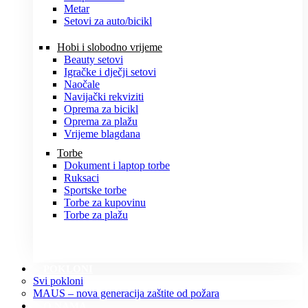
Metar
Setovi za auto/bicikl
Hobi i slobodno vrijeme
Beauty setovi
Igračke i dječji setovi
Naočale
Navijački rekviziti
Oprema za bicikl
Oprema za plažu
Vrijeme blagdana
Torbe
Dokument i laptop torbe
Ruksaci
Sportske torbe
Torbe za kupovinu
Torbe za plažu
POKLONI
Svi pokloni
MAUS – nova generacija zaštite od požara
O NAMA