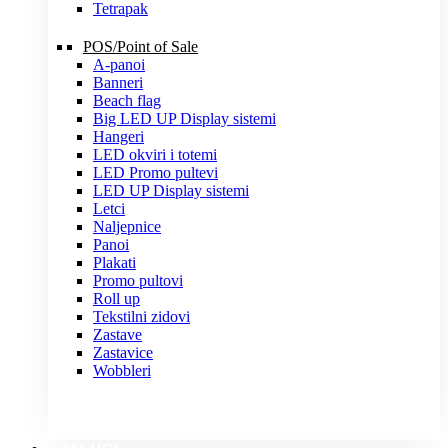
Tetrapak
POS/Point of Sale
A-panoi
Banneri
Beach flag
Big LED UP Display sistemi
Hangeri
LED okviri i totemi
LED Promo pultevi
LED UP Display sistemi
Letci
Naljepnice
Panoi
Plakati
Promo pultovi
Roll up
Tekstilni zidovi
Zastave
Zastavice
Wobbleri