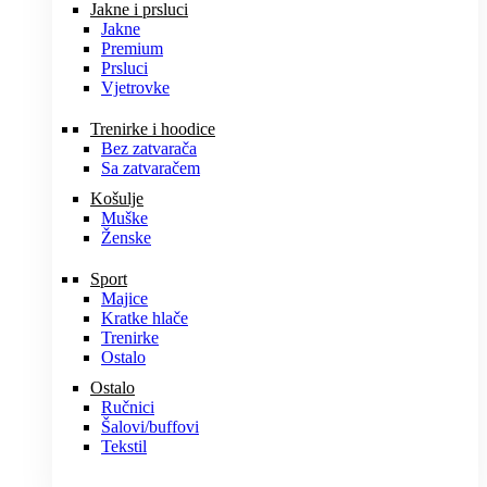
Jakne i prsluci
Jakne
Premium
Prsluci
Vjetrovke
Trenirke i hoodice
Bez zatvarača
Sa zatvaračem
Košulje
Muške
Ženske
Sport
Majice
Kratke hlače
Trenirke
Ostalo
Ostalo
Ručnici
Šalovi/buffovi
Tekstil