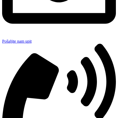
Pošaljite nam upit