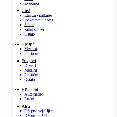
Zvučnici
Ured
Etui za vizitkarte
Rokovnici i notesi
Šalice
Zidni satovi
Ostalo
Upaljači
Metalni
Plastični
Privjesci
Drveni
Metalni
Plastični
Ostalo
Kišobrani
Automatski
Ručni
Alati
Džepne svjetiljke
Džepni nožići