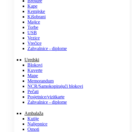
Brošure
Kape
Kemijske
Kišobrani
Majice
Torbe
USB
Vezice
Vrećice
Zahvalnice - diplome
Uredski
Blokovi
Kuverte
Mape
Memorandum
NCR/Samokopirajući blokovi
Pečati
Posjetnice/vizitkarte
Zahvalnice - diplome
Ambalaža
Kutije
Naljepnice
Omoti