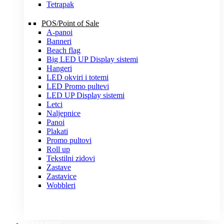
Tetrapak
POS/Point of Sale
A-panoi
Banneri
Beach flag
Big LED UP Display sistemi
Hangeri
LED okviri i totemi
LED Promo pultevi
LED UP Display sistemi
Letci
Naljepnice
Panoi
Plakati
Promo pultovi
Roll up
Tekstilni zidovi
Zastave
Zastavice
Wobbleri