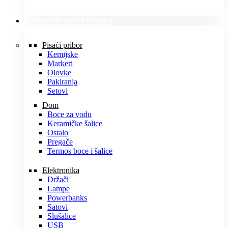
PROMO MATERIJALI
Pisaći pribor
Kemijske
Markeri
Olovke
Pakiranja
Setovi
Dom
Boce za vodu
Keramičke šalice
Ostalo
Pregače
Termos boce i šalice
Elektronika
Držači
Lampe
Powerbanks
Satovi
Slušalice
USB