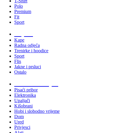
T-Shirt
Polo
Premium
Fit
Sport
Odjeća
Kape
Radna odjeća
Trenirke i hoodice
Sport
Flis
Jakne i prsluci
Ostalo
Promo materijali
Pisaći pribor
Elektronika
Upaljači
Kišobrani
Hobi i slobodno vrijeme
Dom
Ured
Privjesci
Alati