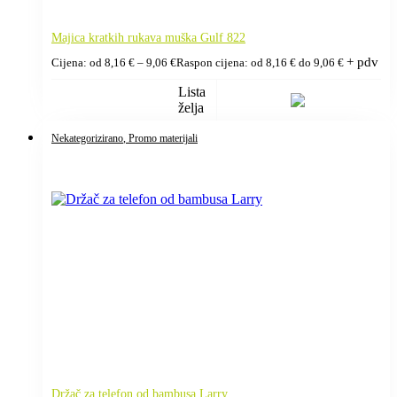
Majica kratkih rukava muška Gulf 822
+ pdv
Cijena: od
8,16
€
–
9,06
€
Raspon cijena: od 8,16 € do 9,06 €
Lista
želja
Nekategorizirano
, Promo materijali
Držač za telefon od bambusa Larry