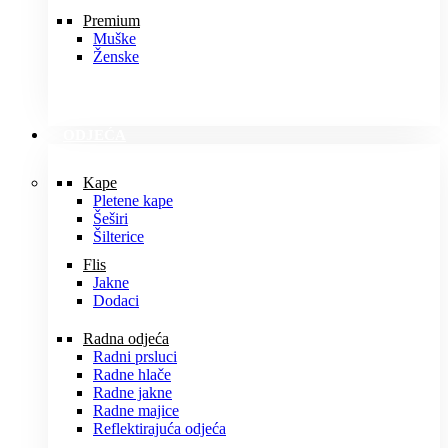
Premium
Muške
Ženske
ODJEĆA
Kape
Pletene kape
Šeširi
Šilterice
Flis
Jakne
Dodaci
Radna odjeća
Radni prsluci
Radne hlače
Radne jakne
Radne majice
Reflektirajuća odjeća