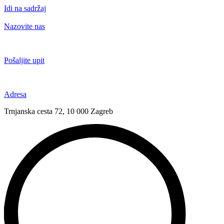
Idi na sadržaj
Nazovite nas
+385 91 6673 789
Pošaljite upit
novival@novival.hr
Adresa
Trnjanska cesta 72, 10 000 Zagreb