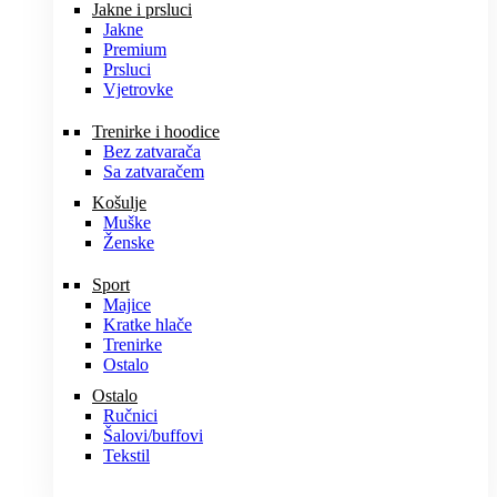
Jakne i prsluci
Jakne
Premium
Prsluci
Vjetrovke
Trenirke i hoodice
Bez zatvarača
Sa zatvaračem
Košulje
Muške
Ženske
Sport
Majice
Kratke hlače
Trenirke
Ostalo
Ostalo
Ručnici
Šalovi/buffovi
Tekstil