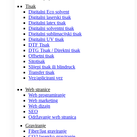
Tisak
Digitalni Eco solvent
Digitalni laserski tisak
Digitalni latex tisak
Digitalni solventni tisak
Digitalni sublimacijski tisak
Digitalni UV tisak
DTF Tisak
DTG Tisak / Direktni tisak
Offsetni tisak
Sitotisak
Slijepi tisak ili blindruck
Transfer tisak
Vez/aplicirani vez
Web stranice
Web programiranje
Web marketing
Web dizajn
SEO
Održavanje web stranica
Graviranje
Fiber/Jag graviranje
CO2 lasersko graviranje