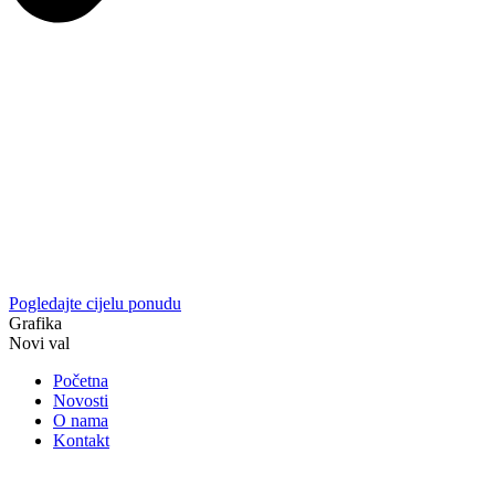
Pogledajte cijelu ponudu
Grafika
Novi val
Početna
Novosti
O nama
Kontakt