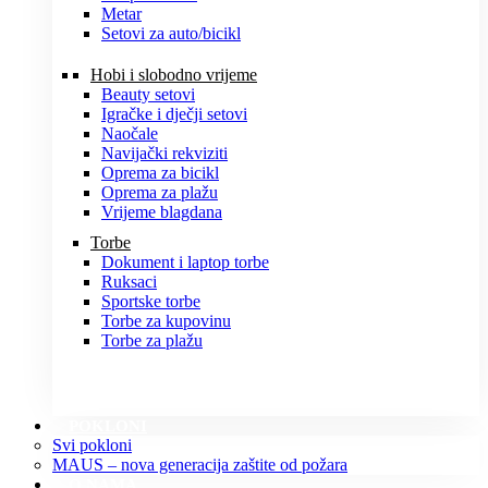
Metar
Setovi za auto/bicikl
Hobi i slobodno vrijeme
Beauty setovi
Igračke i dječji setovi
Naočale
Navijački rekviziti
Oprema za bicikl
Oprema za plažu
Vrijeme blagdana
Torbe
Dokument i laptop torbe
Ruksaci
Sportske torbe
Torbe za kupovinu
Torbe za plažu
POKLONI
Svi pokloni
MAUS – nova generacija zaštite od požara
O NAMA