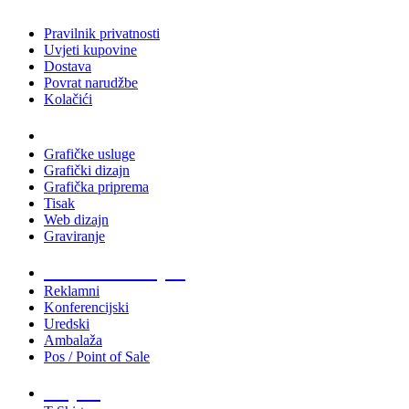
Pravilnik privatnosti
Uvjeti kupovine
Dostava
Povrat narudžbe
Kolačići
Usluge
Grafičke usluge
Grafički dizajn
Grafička priprema
Tisak
Web dizajn
Graviranje
Tiskani materijali
Reklamni
Konferencijski
Uredski
Ambalaža
Pos / Point of Sale
Majice