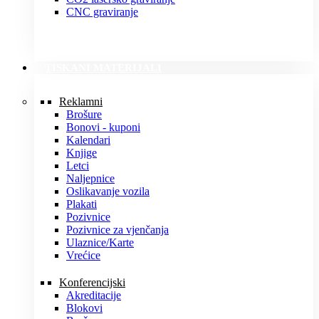
CNC graviranje
TISKANI MATERIJALI
Reklamni
Brošure
Bonovi - kuponi
Kalendari
Knjige
Letci
Naljepnice
Oslikavanje vozila
Plakati
Pozivnice
Pozivnice za vjenčanja
Ulaznice/Karte
Vrećice
Konferencijski
Akreditacije
Blokovi