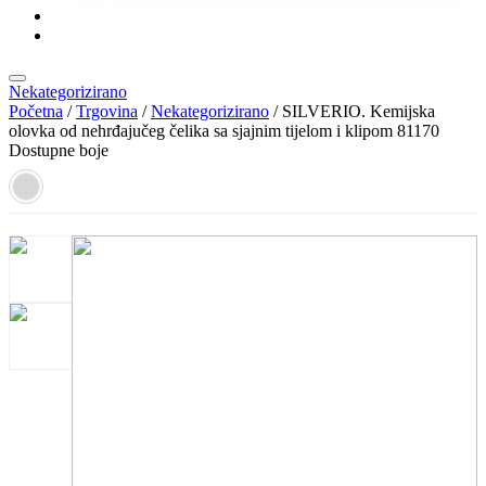
KONTAKT
KATALOZI
Nekategorizirano
Početna
/
Trgovina
/
Nekategorizirano
/ SILVERIO. Kemijska
olovka od nehrđajučeg čelika sa sjajnim tijelom i klipom 81170
Dostupne boje