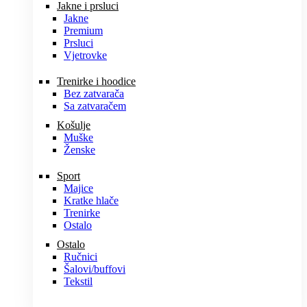
Jakne i prsluci
Jakne
Premium
Prsluci
Vjetrovke
Trenirke i hoodice
Bez zatvarača
Sa zatvaračem
Košulje
Muške
Ženske
Sport
Majice
Kratke hlače
Trenirke
Ostalo
Ostalo
Ručnici
Šalovi/buffovi
Tekstil