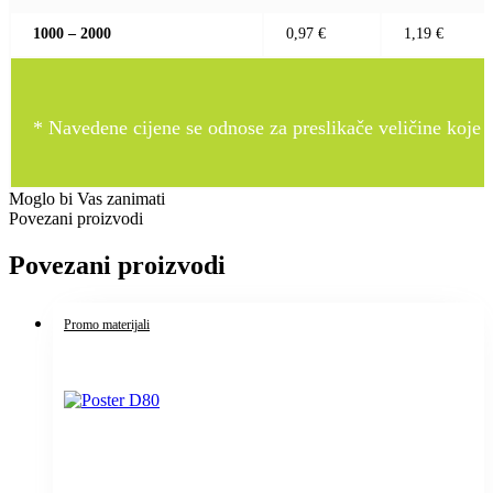
1000 – 2000
0,97 €
1,19 €
* Navedene cijene se odnose za preslikače veličine koje pr
Moglo bi Vas zanimati
Povezani proizvodi
Povezani proizvodi
Promo materijali