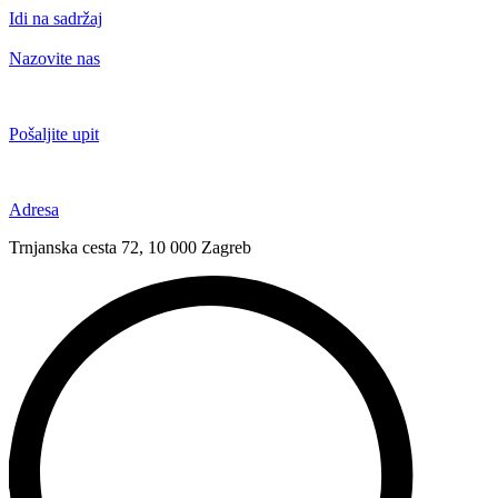
Idi na sadržaj
Nazovite nas
+385 91 6673 789
Pošaljite upit
novival@novival.hr
Adresa
Trnjanska cesta 72, 10 000 Zagreb