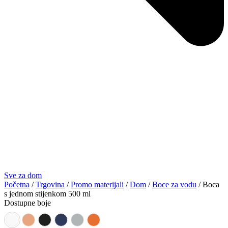
Sve za dom
Početna
/
Trgovina
/
Promo materijali
/
Dom
/
Boce za vodu
/ Boca
s jednom stijenkom 500 ml
Dostupne boje