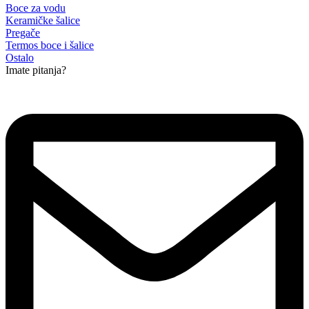
Boce za vodu
Keramičke šalice
Pregače
Termos boce i šalice
Ostalo
Imate pitanja?