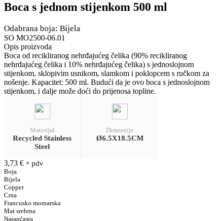
Boca s jednom stijenkom 500 ml
Odabrana boja: Bijela
SO MO2500-06.01
Opis proizvoda
Boca od recikliranog nehrđajućeg čelika (90% recikliranog
nehrđajućeg čelika i 10% nehrđajućeg čelika) s jednoslojnom
stijenkom, sklopivim usnikom, slamkom i poklopcem s ručkom za
nošenje. Kapacitet: 500 ml. Budući da je ovo boca s jednoslojnom
stijenkom, i dalje može doći do prijenosa topline.
Materijal
Dimenzije
Recycled Stainless
Ø6.5X18.5CM
Steel
3,73
€
+ pdv
Boja
Bijela
Copper
Crna
Francusko mornarska
Mat srebrna
Narančasta