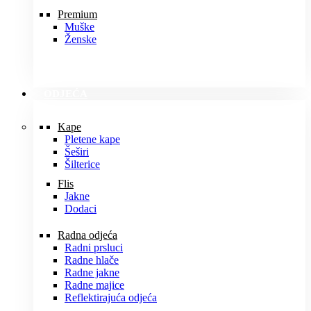
Premium
Muške
Ženske
ODJEĆA
Kape
Pletene kape
Šeširi
Šilterice
Flis
Jakne
Dodaci
Radna odjeća
Radni prsluci
Radne hlače
Radne jakne
Radne majice
Reflektirajuća odjeća