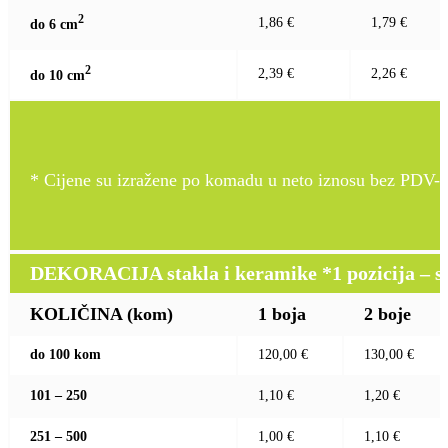
2
1,86 €
1,79 €
do 6 c
m
2
2,39 €
2,26 €
do 10 c
m
* Cijene su izražene po komadu u neto iznosu bez PDV-a
DEKORACIJA stakla i keramike *1 pozicija – sito
KOLIČINA (kom)
1 boja
2 boje
do 100 kom
120,00 €
130,00 €
101 – 250
1,10 €
1,20 €
251 – 500
1,00 €
1,10 €