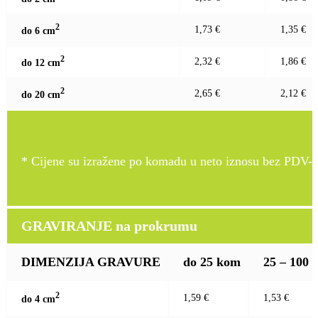
2
1,73 €
1,35 €
do 6 c
m
2
2,32 €
1,86 €
do 12 c
m
2
2,65 €
2,12 €
do 20 c
m
* Cijene su izražene po komadu u neto iznosu bez PDV-a
GRAVIRANJE na prokrumu
DIMENZIJA GRAVURE
do 25 kom
25 – 100
2
1,59 €
1,53 €
do 4 c
m