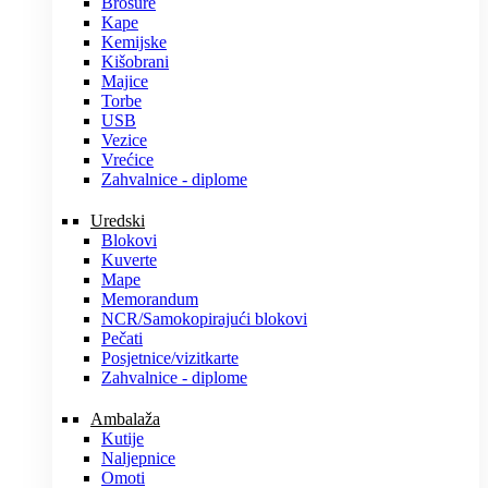
Brošure
Kape
Kemijske
Kišobrani
Majice
Torbe
USB
Vezice
Vrećice
Zahvalnice - diplome
Uredski
Blokovi
Kuverte
Mape
Memorandum
NCR/Samokopirajući blokovi
Pečati
Posjetnice/vizitkarte
Zahvalnice - diplome
Ambalaža
Kutije
Naljepnice
Omoti