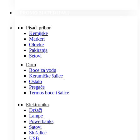
PROMO MATERIJALI
Pisaći pribor
Kemijske
Markeri
Olovke
Pakiranja
Setovi
Dom
Boce za vodu
Keramičke šalice
Ostalo
Pregače
Termos boce i šalice
Elektronika
Držači
Lampe
Powerbanks
Satovi
Slušalice
USB