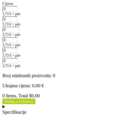
Cijena
3,73
€
+ pdv
3,73
€
+ pdv
3,73
€
+ pdv
3,73
€
+ pdv
3,73
€
+ pdv
3,73
€
+ pdv
Broj odabranih proizvoda
:
0
Ukupna cijena
:
0,00
€
0 Items, Total $0.00
Dodaj u košaricu
Specifikacije