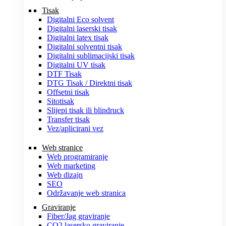
Tisak
Digitalni Eco solvent
Digitalni laserski tisak
Digitalni latex tisak
Digitalni solventni tisak
Digitalni sublimacijski tisak
Digitalni UV tisak
DTF Tisak
DTG Tisak / Direktni tisak
Offsetni tisak
Sitotisak
Slijepi tisak ili blindruck
Transfer tisak
Vez/aplicirani vez
Web stranice
Web programiranje
Web marketing
Web dizajn
SEO
Održavanje web stranica
Graviranje
Fiber/Jag graviranje
CO2 lasersko graviranje