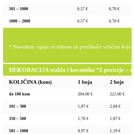
501 – 1000
0,57 €
0,70 €
1000 – 2000
0,57 €
0,70 €
* Navedene cijene se odnose za preslikače veličine koje pr
DEKORACIJA stakla i keramike *2 pozicije – sito 
KOLIČINA (kom)
1 boja
2 boje
do 100 kom
204,00 €
221,00 €
101 – 300
1,87 €
2,04 €
350 – 500
1,70 €
1,87 €
501 – 1000
0,97 €
1,19 €