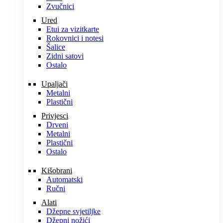
Zvučnici
Ured
Etui za vizitkarte
Rokovnici i notesi
Šalice
Zidni satovi
Ostalo
Upaljači
Metalni
Plastični
Privjesci
Drveni
Metalni
Plastični
Ostalo
Kišobrani
Automatski
Ručni
Alati
Džepne svjetiljke
Džepni nožići