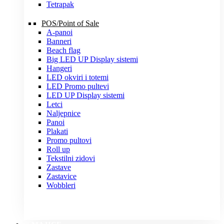
Tetrapak
POS/Point of Sale
A-panoi
Banneri
Beach flag
Big LED UP Display sistemi
Hangeri
LED okviri i totemi
LED Promo pultevi
LED UP Display sistemi
Letci
Naljepnice
Panoi
Plakati
Promo pultovi
Roll up
Tekstilni zidovi
Zastave
Zastavice
Wobbleri