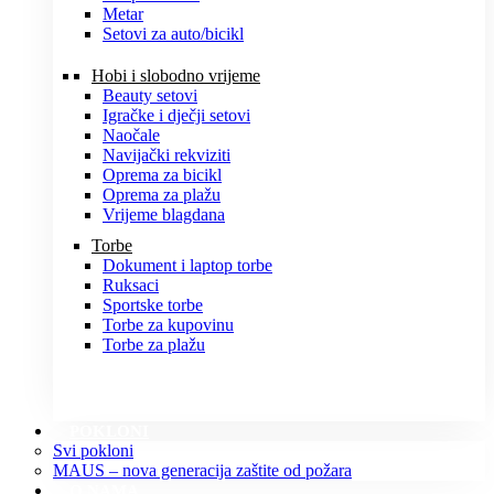
Metar
Setovi za auto/bicikl
Hobi i slobodno vrijeme
Beauty setovi
Igračke i dječji setovi
Naočale
Navijački rekviziti
Oprema za bicikl
Oprema za plažu
Vrijeme blagdana
Torbe
Dokument i laptop torbe
Ruksaci
Sportske torbe
Torbe za kupovinu
Torbe za plažu
POKLONI
Svi pokloni
MAUS – nova generacija zaštite od požara
O NAMA