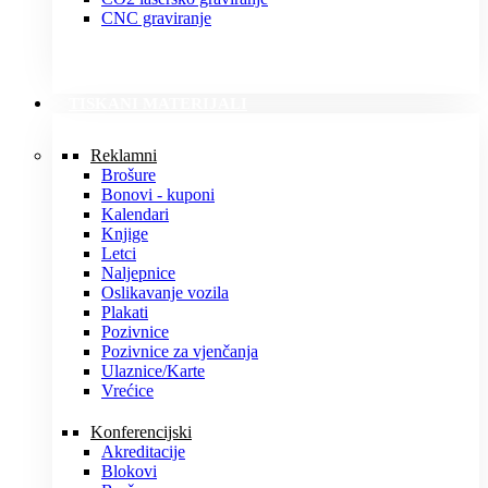
CNC graviranje
TISKANI MATERIJALI
Reklamni
Brošure
Bonovi - kuponi
Kalendari
Knjige
Letci
Naljepnice
Oslikavanje vozila
Plakati
Pozivnice
Pozivnice za vjenčanja
Ulaznice/Karte
Vrećice
Konferencijski
Akreditacije
Blokovi