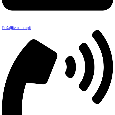
Pošaljite nam upit