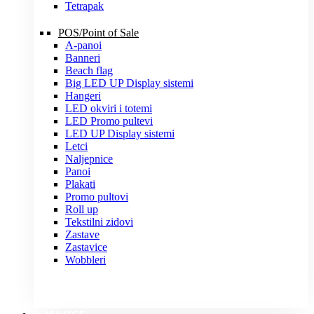
Tetrapak
POS/Point of Sale
A-panoi
Banneri
Beach flag
Big LED UP Display sistemi
Hangeri
LED okviri i totemi
LED Promo pultevi
LED UP Display sistemi
Letci
Naljepnice
Panoi
Plakati
Promo pultovi
Roll up
Tekstilni zidovi
Zastave
Zastavice
Wobbleri