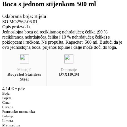
Boca s jednom stijenkom 500 ml
Odabrana boja: Bijela
SO MO2562-06.01
Opis proizvoda
Jednoslojna boca od recikliranog nehrđajućeg čelika (90 %
recikliranog nehrđajućeg čelika i 10 % nehrđajućeg čelika) s
poklopcem i ručkom. Ne propušta. Kapacitet: 500 ml. Budući da je
ovo jednoslojna boca, prijenos topline i dalje može doći do toga.
Materijal
Dimenzije
Recycled Stainless
Ø7X18CM
Steel
4,14
€
+ pdv
Boja
Bijela
Crna
Crvena
Francusko mornarska
Fuksija
Limeta
Mat srebrna