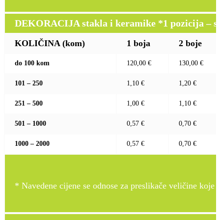
DEKORACIJA stakla i keramike *1 pozicija – sito
KOLIČINA (kom)
1 boja
2 boje
do 100 kom
120,00 €
130,00 €
101 – 250
1,10 €
1,20 €
251 – 500
1,00 €
1,10 €
501 – 1000
0,57 €
0,70 €
1000 – 2000
0,57 €
0,70 €
* Navedene cijene se odnose za preslikače veličine koje pr