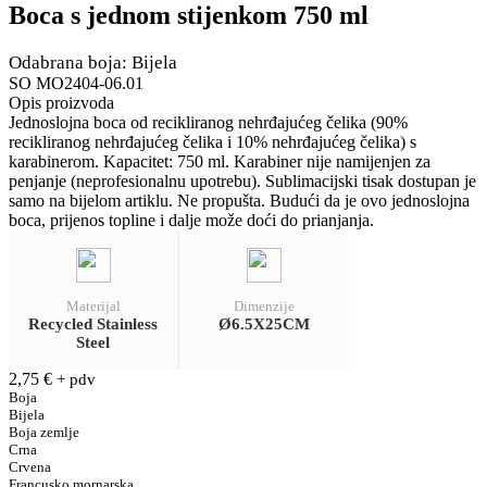
Boca s jednom stijenkom 750 ml
Odabrana boja: Bijela
SO MO2404-06.01
Opis proizvoda
Jednoslojna boca od recikliranog nehrđajućeg čelika (90%
recikliranog nehrđajućeg čelika i 10% nehrđajućeg čelika) s
karabinerom. Kapacitet: 750 ml. Karabiner nije namijenjen za
penjanje (neprofesionalnu upotrebu). Sublimacijski tisak dostupan je
samo na bijelom artiklu. Ne propušta. Budući da je ovo jednoslojna
boca, prijenos topline i dalje može doći do prianjanja.
Materijal
Dimenzije
Recycled Stainless
Ø6.5X25CM
Steel
2,75
€
+ pdv
Boja
Bijela
Boja zemlje
Crna
Crvena
Francusko mornarska