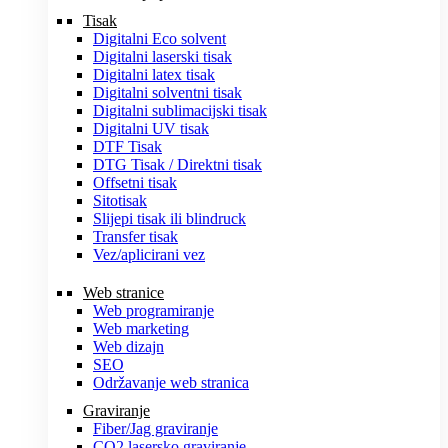
Tisak
Digitalni Eco solvent
Digitalni laserski tisak
Digitalni latex tisak
Digitalni solventni tisak
Digitalni sublimacijski tisak
Digitalni UV tisak
DTF Tisak
DTG Tisak / Direktni tisak
Offsetni tisak
Sitotisak
Slijepi tisak ili blindruck
Transfer tisak
Vez/aplicirani vez
Web stranice
Web programiranje
Web marketing
Web dizajn
SEO
Održavanje web stranica
Graviranje
Fiber/Jag graviranje
CO2 lasersko graviranje