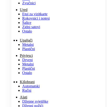
Zvučnici
Ured
Etui za vizitkarte
Rokovnici i notesi
Šalice
Zidni satovi
Ostalo
Upaljači
Metalni
Plastični
Privjesci
Drveni
Metalni
Plastični
Ostalo
Kišobrani
Automatski
Ručni
Alati
Džepne svjetiljke
Džepni nožići