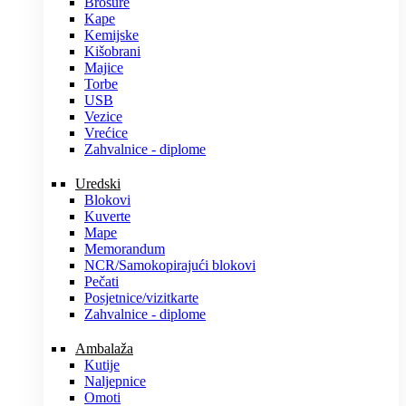
Brošure
Kape
Kemijske
Kišobrani
Majice
Torbe
USB
Vezice
Vrećice
Zahvalnice - diplome
Uredski
Blokovi
Kuverte
Mape
Memorandum
NCR/Samokopirajući blokovi
Pečati
Posjetnice/vizitkarte
Zahvalnice - diplome
Ambalaža
Kutije
Naljepnice
Omoti