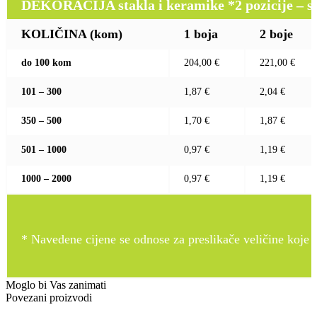
DEKORACIJA stakla i keramike *2 pozicije – sito 
KOLIČINA (kom)
1 boja
2 boje
do 100 kom
204,00 €
221,00 €
101 – 300
1,87 €
2,04 €
350 – 500
1,70 €
1,87 €
501 – 1000
0,97 €
1,19 €
1000 – 2000
0,97 €
1,19 €
* Navedene cijene se odnose za preslikače veličine koje pr
Moglo bi Vas zanimati
Povezani proizvodi