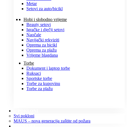
Metar
Setovi za auto/bicikl
Hobi i slobodno vrijeme
Beauty setovi
Igračke i dječji setovi
Naočale
Navijački rekviziti
Oprema za bicikl
Oprema za plažu
Vrijeme blagdana
Torbe
Dokument i laptop torbe
Ruksaci
Sportske torbe
Torbe za kupovinu
Torbe za plažu
POKLONI
Svi pokloni
MAUS – nova generacija zaštite od požara
O NAMA