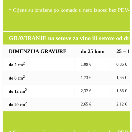
* Cijene su izražene po komadu u neto iznosu bez PDV-a
GRAVIRANJE na setove za vino ili setove od drv
DIMENZIJA GRAVURE
do 25 kom
25 – 1
2
1,09 €
0,86 €
do 2 c
m
2
1,73 €
1,35 €
do 6 c
m
2
2,32 €
1,86 €
do 12 c
m
2
2,65 €
2,12 €
do 20 c
m