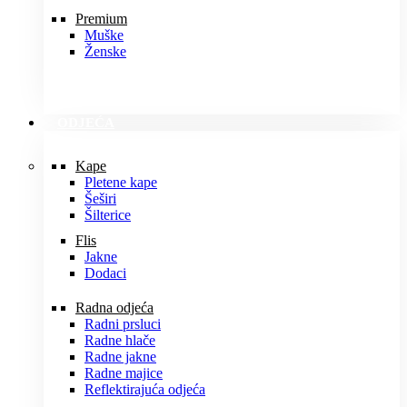
Premium
Muške
Ženske
ODJEĆA
Kape
Pletene kape
Šeširi
Šilterice
Flis
Jakne
Dodaci
Radna odjeća
Radni prsluci
Radne hlače
Radne jakne
Radne majice
Reflektirajuća odjeća