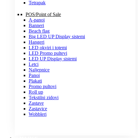
Tetrapak
POS/Point of Sale
A-panoi
Banneri
Beach flag
Big LED UP Display sistemi
Hangeri
LED okviri i totemi
LED Promo pultevi
LED UP Display sistemi
Letci
Naljepnice
Panoi
Plakati
Promo pultovi
Roll up
Tekstilni zidovi
Zastave
Zastavice
Wobbleri