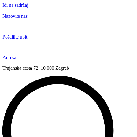
Idi na sadržaj
Nazovite nas
+385 91 6673 789
Pošaljite upit
novival@novival.hr
Adresa
Trnjanska cesta 72, 10 000 Zagreb