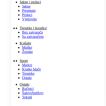
Jakne i prsluci
Jakne
Premium
Prsluci
Vjetrovke
Trenirke i hoodice
Bez zatvarača
Sa zatvaračem
Košulje
Muške
Ženske
Sport
Majice
Kratke hlače
Trenirke
Ostalo
Ostalo
Ručnici
Šalovi/buffovi
Tekstil