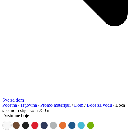
Sve za dom
Početna
/
Trgovina
/
Promo materijali
/
Dom
/
Boce za vodu
/ Boca
s jednom stijenkom 750 ml
Dostupne boje