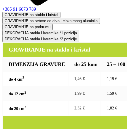
+385 91 6673 789
GRAVIRANJE na staklo i kristal
GRAVIRANJE na setove od drva i eloksiranog aluminija
GRAVIRANJE na prokrumu
DEKORACIJA stakla i keramike *1 pozicija
DEKORACIJA stakla i keramike *2 pozicije
GRAVIRANJE na staklo i kristal
DIMENZIJA GRAVURE
do 25 kom
25 – 100
2
1,46 €
1,19 €
do 4 c
m
2
1,99 €
1,59 €
do 12 c
m
2
2,32 €
1,82 €
do 20 c
m