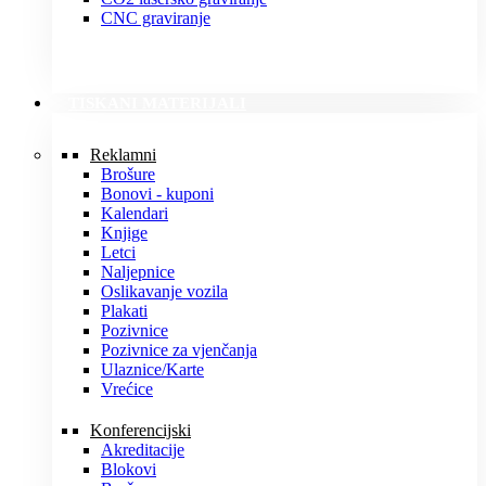
CNC graviranje
TISKANI MATERIJALI
Reklamni
Brošure
Bonovi - kuponi
Kalendari
Knjige
Letci
Naljepnice
Oslikavanje vozila
Plakati
Pozivnice
Pozivnice za vjenčanja
Ulaznice/Karte
Vrećice
Konferencijski
Akreditacije
Blokovi