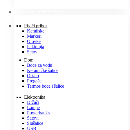
PROMO MATERIJALI
Pisaći pribor
Kemijske
Markeri
Olovke
Pakiranja
Setovi
Dom
Boce za vodu
Keramičke šalice
Ostalo
Pregače
Termos boce i šalice
Elektronika
Držači
Lampe
Powerbanks
Satovi
Slušalice
USB