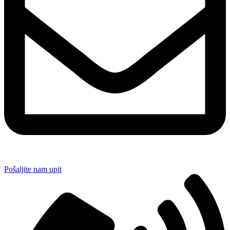
Pošaljite nam upit