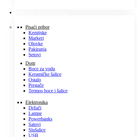
PROMO MATERIJALI
Pisaći pribor
Kemijske
Markeri
Olovke
Pakiranja
Setovi
Dom
Boce za vodu
Keramičke šalice
Ostalo
Pregače
Termos boce i šalice
Elektronika
Držači
Lampe
Powerbanks
Satovi
Slušalice
USB