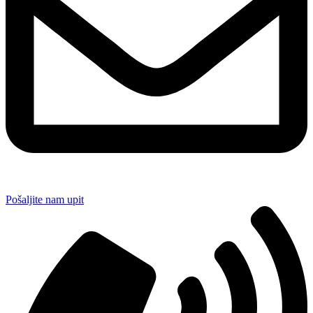
Pošaljite nam upit