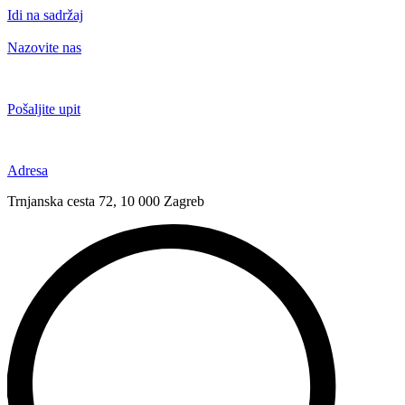
Idi na sadržaj
Nazovite nas
+385 91 6673 789
Pošaljite upit
novival@novival.hr
Adresa
Trnjanska cesta 72, 10 000 Zagreb