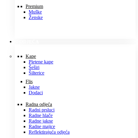
Premium
Muške
Ženske
ODJEĆA
Kape
Pletene kape
Šeširi
Šilterice
Flis
Jakne
Dodaci
Radna odjeća
Radni prsluci
Radne hlače
Radne jakne
Radne majice
Reflektirajuća odjeća