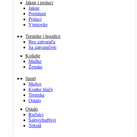
Jakne i prsluci
Jakne
Premium
Prsluci
Vjetrovke
Trenirke i hoodice
Bez zatvarača
Sa zatvaračem
Košulje
Muške
Ženske
Sport
Majice
Kratke hlače
Trenirke
Ostalo
Ostalo
Ručnici
Šalovi/buffovi
Tekstil