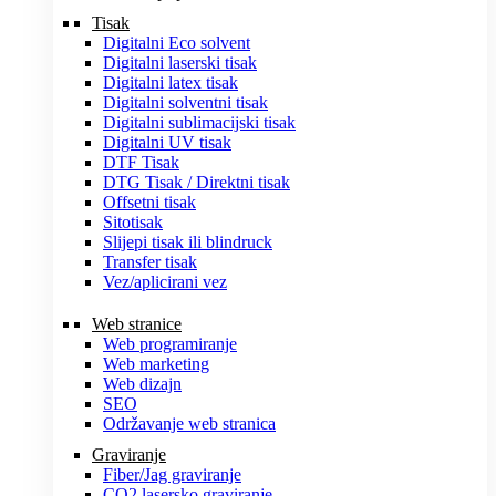
Tisak
Digitalni Eco solvent
Digitalni laserski tisak
Digitalni latex tisak
Digitalni solventni tisak
Digitalni sublimacijski tisak
Digitalni UV tisak
DTF Tisak
DTG Tisak / Direktni tisak
Offsetni tisak
Sitotisak
Slijepi tisak ili blindruck
Transfer tisak
Vez/aplicirani vez
Web stranice
Web programiranje
Web marketing
Web dizajn
SEO
Održavanje web stranica
Graviranje
Fiber/Jag graviranje
CO2 lasersko graviranje