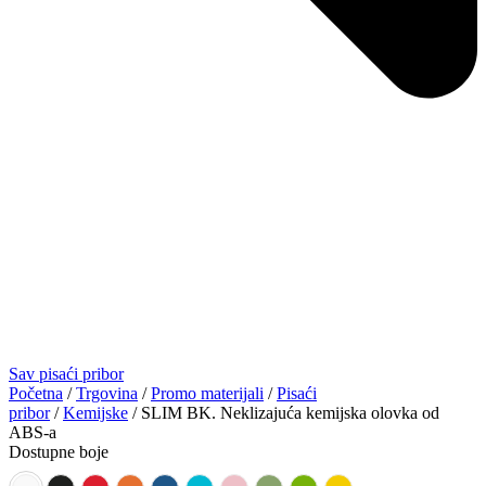
Sav pisaći pribor
Početna
/
Trgovina
/
Promo materijali
/
Pisaći
pribor
/
Kemijske
/ SLIM BK. Neklizajuća kemijska olovka od
ABS-a
Dostupne boje