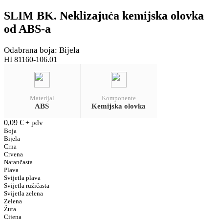
SLIM BK. Neklizajuća kemijska olovka
od ABS-a
Odabrana boja: Bijela
HI 81160-106.01
Materijal
Komponente
ABS
Kemijska olovka
0,09
€
+ pdv
Boja
Bijela
Crna
Crvena
Narančasta
Plava
Svijetla plava
Svijetla ružičasta
Svijetla zelena
Zelena
Žuta
Cijena