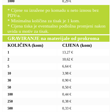
1000
0,29 €
* Cijene su izražene po komadu u neto iznosu bez
PDV-a.
* Minimalna količina za tisak je 1 kom.
* Cijena tiska je eventualno podložna promjeni nakon
uvida u motiv za tisak.
GRAVIRANJE na materijale od prokroma
KOLIČINA
(kom)
CIJENA
(kom)
1
13,27 €
2
10,62 €
5
6,64 €
10
3,98 €
30
0,90 €
50
0,50 €
100
0,44 €
250
0,38 €
500
0,33 €