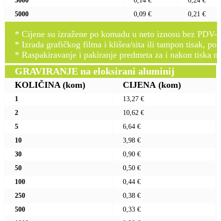
3000
0,14 €
0,24 €
5000
0,09 €
0,21 €
* Cijene su izražene po komadu u neto iznosu bez PDV-a
* Izrada grafičkog filma i klišea/sita ili tampon tisak, po 
* Raspakiravanje i pakiranje predmeta za i nakon tiska n
GRAVIRANJE na eloksirani aluminij
KOLIČINA
(kom)
CIJENA
(kom)
1
13,27 €
2
10,62 €
5
6,64 €
10
3,98 €
30
0,90 €
50
0,50 €
100
0,44 €
250
0,38 €
500
0,33 €