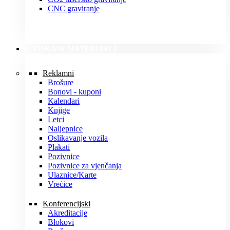
CNC graviranje
TISKANI MATERIJALI
Reklamni
Brošure
Bonovi - kuponi
Kalendari
Knjige
Letci
Naljepnice
Oslikavanje vozila
Plakati
Pozivnice
Pozivnice za vjenčanja
Ulaznice/Karte
Vrećice
Konferencijski
Akreditacije
Blokovi