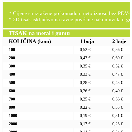
* Cijene su izražene po komadu u neto iznosu bez PDV-a
* 3D tisak isključivo na ravne površine nakon uvida u gr
TISAK na metal i gumu
KOLIČINA
(kom)
1 boja
2 boje
100
0,52 €
0,86 €
200
0,43 €
0,60 €
300
0,35 €
0,52 €
400
0,33 €
0,47 €
500
0,28 €
0,43 €
600
0,26 €
0,40 €
700
0,25 €
0,36 €
800
0,22 €
0,35 €
1000
0,19 €
0,31 €
2000
0,17 €
0,26 €