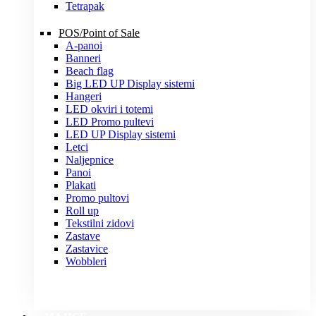
Tetrapak
POS/Point of Sale
A-panoi
Banneri
Beach flag
Big LED UP Display sistemi
Hangeri
LED okviri i totemi
LED Promo pultevi
LED UP Display sistemi
Letci
Naljepnice
Panoi
Plakati
Promo pultovi
Roll up
Tekstilni zidovi
Zastave
Zastavice
Wobbleri