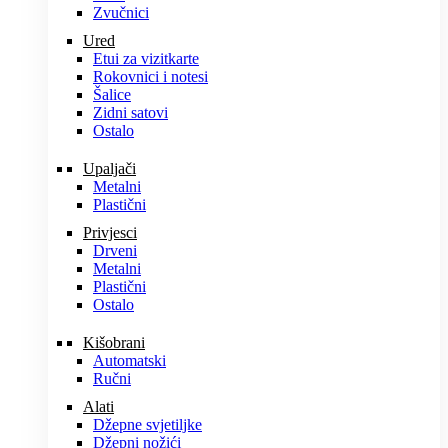
Zvučnici
Ured
Etui za vizitkarte
Rokovnici i notesi
Šalice
Zidni satovi
Ostalo
Upaljači
Metalni
Plastični
Privjesci
Drveni
Metalni
Plastični
Ostalo
Kišobrani
Automatski
Ručni
Alati
Džepne svjetiljke
Džepni nožići