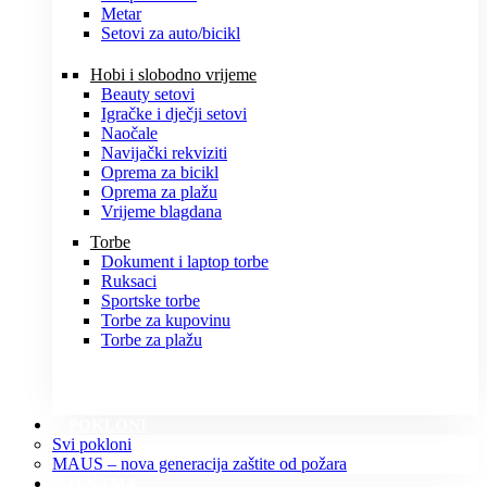
Metar
Setovi za auto/bicikl
Hobi i slobodno vrijeme
Beauty setovi
Igračke i dječji setovi
Naočale
Navijački rekviziti
Oprema za bicikl
Oprema za plažu
Vrijeme blagdana
Torbe
Dokument i laptop torbe
Ruksaci
Sportske torbe
Torbe za kupovinu
Torbe za plažu
POKLONI
Svi pokloni
MAUS – nova generacija zaštite od požara
O NAMA