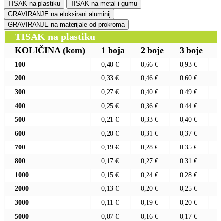
TISAK na plastiku
TISAK na metal i gumu
GRAVIRANJE na eloksirani aluminij
GRAVIRANJE na materijale od prokroma
TISAK na plastiku
KOLIČINA
(kom)
1 boja
2 boje
3 boje
100
0,40 €
0,66 €
0,93 €
200
0,33 €
0,46 €
0,60 €
300
0,27 €
0,40 €
0,49 €
400
0,25 €
0,36 €
0,44 €
500
0,21 €
0,33 €
0,40 €
600
0,20 €
0,31 €
0,37 €
700
0,19 €
0,28 €
0,35 €
800
0,17 €
0,27 €
0,31 €
1000
0,15 €
0,24 €
0,28 €
2000
0,13 €
0,20 €
0,25 €
3000
0,11 €
0,19 €
0,20 €
5000
0,07 €
0,16 €
0,17 €