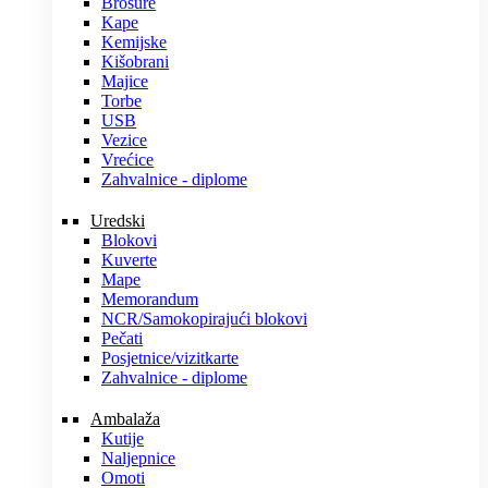
Brošure
Kape
Kemijske
Kišobrani
Majice
Torbe
USB
Vezice
Vrećice
Zahvalnice - diplome
Uredski
Blokovi
Kuverte
Mape
Memorandum
NCR/Samokopirajući blokovi
Pečati
Posjetnice/vizitkarte
Zahvalnice - diplome
Ambalaža
Kutije
Naljepnice
Omoti