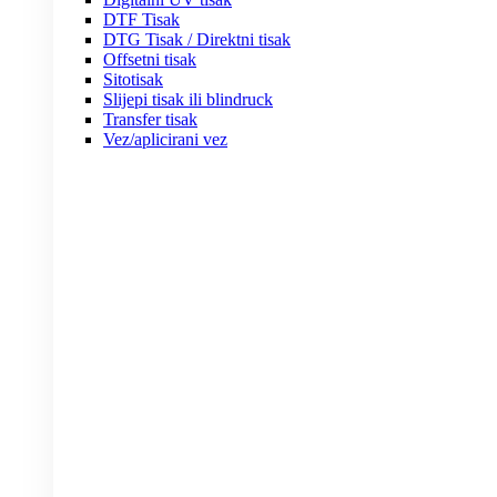
DTF Tisak
DTG Tisak / Direktni tisak
Offsetni tisak
Sitotisak
Slijepi tisak ili blindruck
Transfer tisak
Vez/aplicirani vez