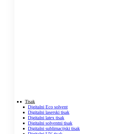
Tisak
Digitalni Eco solvent
Digitalni laserski tisak
Digitalni latex tisak
Digitalni solventni tisak
Digitalni sublimacijski tisak
Digitalni UV tisak