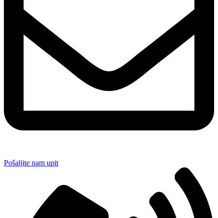
Pošaljite nam upit