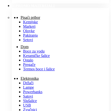
PROMO MATERIJALI
Pisaći pribor
Kemijske
Markeri
Olovke
Pakiranja
Setovi
Dom
Boce za vodu
Keramičke šalice
Ostalo
Pregače
Termos boce i šalice
Elektronika
Držači
Lampe
Powerbanks
Satovi
Slušalice
USB
Zvučnici