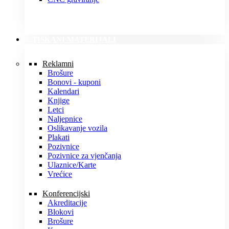
TISKANI MATERIJALI
Reklamni
Brošure
Bonovi - kuponi
Kalendari
Knjige
Letci
Naljepnice
Oslikavanje vozila
Plakati
Pozivnice
Pozivnice za vjenčanja
Ulaznice/Karte
Vrećice
Konferencijski
Akreditacije
Blokovi
Brošure