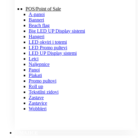
POS/Point of Sale
A-panoi
Banneri
Beach flag
Big LED UP Display sistemi
Hangeri
LED okviri i totemi
LED Promo pultevi
LED UP Display sistemi
Letci
Naljepnice
Panoi
Plakati
Promo pultovi
Roll up
Tekstilni zidovi
Zastave
Zastavice
Wobbleri
MAJICE