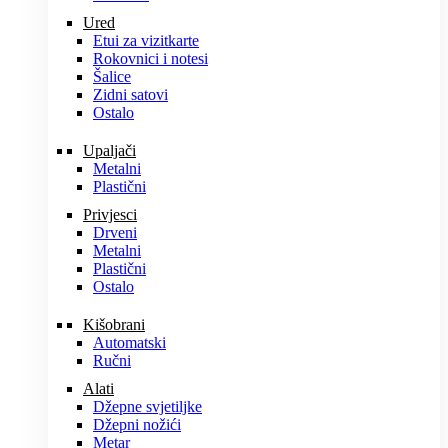
Ured
Etui za vizitkarte
Rokovnici i notesi
Šalice
Zidni satovi
Ostalo
Upaljači
Metalni
Plastični
Privjesci
Drveni
Metalni
Plastični
Ostalo
Kišobrani
Automatski
Ručni
Alati
Džepne svjetiljke
Džepni nožići
Metar