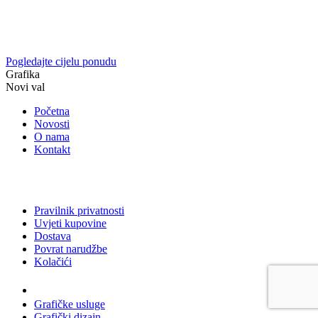
Pogledajte cijelu ponudu
Grafika
Novi val
Početna
Novosti
O nama
Kontakt
Pravilnik privatnosti
Uvjeti kupovine
Dostava
Povrat narudžbe
Kolačići
Usluge
Grafičke usluge
Grafički dizajn