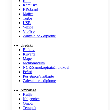
Kape
Kemijske
Kišobrani
Majice
Torbe
USB
Vezice
Vrećice
Zahvalnice - diplome
Uredski
Blokovi
Kuverte
Mape
Memorandum
NCR/Samokopirajući blokovi
Pečati
Posjetnice/vizitkarte
Zahvalnice - diplome
Ambalaža
Kutije
Naljepnice
Omoti
Tetrapak