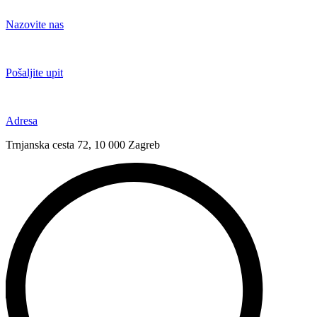
Idi
na
Nazovite nas
sadržaj
+385 91 6673 789
Pošaljite upit
novival@novival.hr
Adresa
Trnjanska cesta 72, 10 000 Zagreb