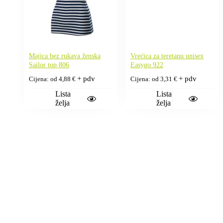
Majica bez rukava ženska
Vrećica za teretanu unisex
Sailor top 806
Easygo 922
+ pdv
+ pdv
Cijena: od
4,88
€
Cijena: od
3,31
€
Lista
Lista
želja
želja