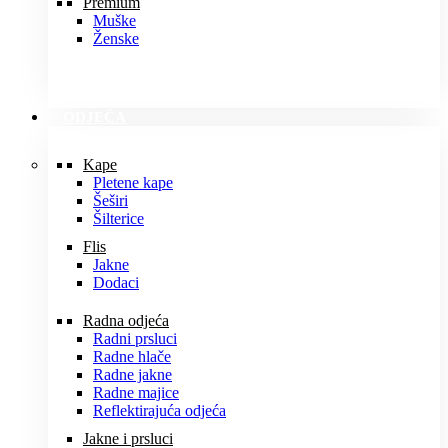
Premium
Muške
Ženske
ODJEĆA
Kape
Pletene kape
Šeširi
Šilterice
Flis
Jakne
Dodaci
Radna odjeća
Radni prsluci
Radne hlače
Radne jakne
Radne majice
Reflektirajuća odjeća
Jakne i prsluci