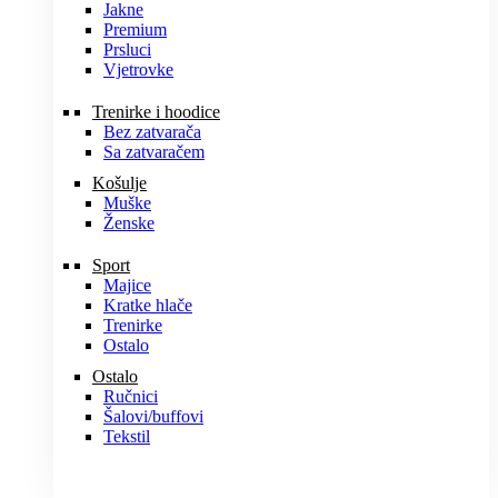
Jakne
Premium
Prsluci
Vjetrovke
Trenirke i hoodice
Bez zatvarača
Sa zatvaračem
Košulje
Muške
Ženske
Sport
Majice
Kratke hlače
Trenirke
Ostalo
Ostalo
Ručnici
Šalovi/buffovi
Tekstil