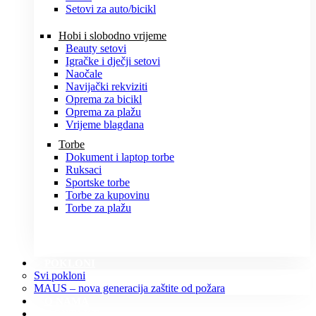
Setovi za auto/bicikl
Hobi i slobodno vrijeme
Beauty setovi
Igračke i dječji setovi
Naočale
Navijački rekviziti
Oprema za bicikl
Oprema za plažu
Vrijeme blagdana
Torbe
Dokument i laptop torbe
Ruksaci
Sportske torbe
Torbe za kupovinu
Torbe za plažu
POKLONI
Svi pokloni
MAUS – nova generacija zaštite od požara
O NAMA
KONTAKT