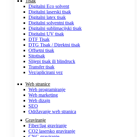
Tisak
Digitalni Eco solvent
Digitalni laserski tisak
Digitalni latex tisak
Digitalni solventni tisak
Digitalni sublimacijski tisak
Digitalni UV tisak
DTF Tisak
DTG Tisak / Direktni tisak
Offsetni tisak
Sitotisak
Slijepi tisak ili blindruck
Transfer tisak
Vez/aplicirani vez
Web stranice
Web programiranje
Web marketing
Web dizajn
SEO
Održavanje web stranica
Graviranje
Fiber/Jag graviranje
CO2 lasersko graviranje
CNC graviranje