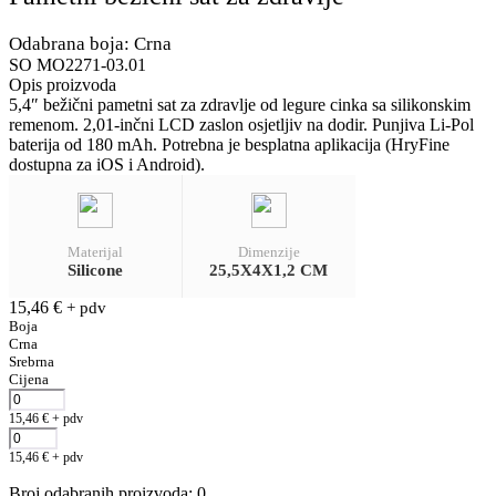
Odabrana boja: Crna
SO MO2271-03.01
Opis proizvoda
5,4″ bežični pametni sat za zdravlje od legure cinka sa silikonskim
remenom. 2,01-inčni LCD zaslon osjetljiv na dodir. Punjiva Li-Pol
baterija od 180 mAh. Potrebna je besplatna aplikacija (HryFine
dostupna za iOS i Android).
Materijal
Dimenzije
Silicone
25,5X4X1,2 CM
15,46
€
+ pdv
Boja
Crna
Srebrna
Cijena
15,46
€
+ pdv
15,46
€
+ pdv
Broj odabranih proizvoda
:
0