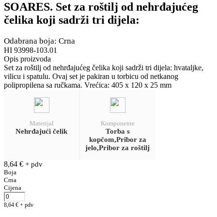
SOARES. Set za roštilj od nehrđajućeg
čelika koji sadrži tri dijela:
Odabrana boja: Crna
HI 93998-103.01
Opis proizvoda
Set za roštilj od nehrđajućeg čelika koji sadrži tri dijela: hvataljke,
vilicu i spatulu. Ovaj set je pakiran u torbicu od netkanog
polipropilena sa ručkama. Vrećica: 405 x 120 x 25 mm
Materijal
Komponente
Nehrđajući čelik
Torba s
kopčom,Pribor za
jelo,Pribor za roštilj
8,64
€
+ pdv
Boja
Crna
Cijena
8,64
€
+ pdv