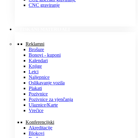
CNC graviranje
TISKANI MATERIJALI
Reklamni
Brošure
Bonovi - kuponi
Kalendari
Knjige
Letci
Naljepnice
Oslikavanje vozila
Plakati
Pozivnice
Pozivnice za vjenčanja
Ulaznice/Karte
Vrećice
Konferencijski
Akreditacije
Blokovi