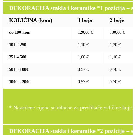
DEKORACIJA stakla i keramike *1 pozicija – sito
KOLIČINA (kom)
1 boja
2 boje
do 100 kom
120,00 €
130,00 €
101 – 250
1,10 €
1,20 €
251 – 500
1,00 €
1,10 €
501 – 1000
0,57 €
0,70 €
1000 – 2000
0,57 €
0,70 €
* Navedene cijene se odnose za preslikače veličine koje pr
DEKORACIJA stakla i keramike *2 pozicije – sito 