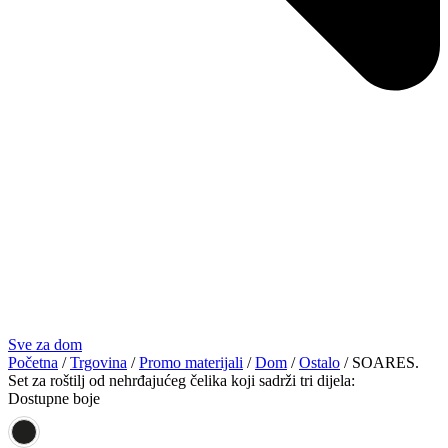
Sve za dom
Početna
/
Trgovina
/
Promo materijali
/
Dom
/
Ostalo
/ SOARES.
Set za roštilj od nehrđajućeg čelika koji sadrži tri dijela:
Dostupne boje