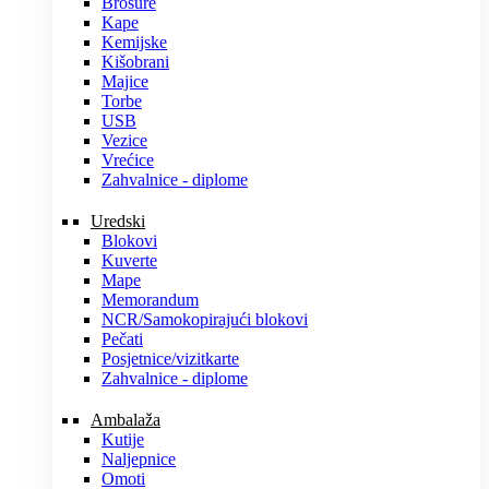
Brošure
Kape
Kemijske
Kišobrani
Majice
Torbe
USB
Vezice
Vrećice
Zahvalnice - diplome
Uredski
Blokovi
Kuverte
Mape
Memorandum
NCR/Samokopirajući blokovi
Pečati
Posjetnice/vizitkarte
Zahvalnice - diplome
Ambalaža
Kutije
Naljepnice
Omoti