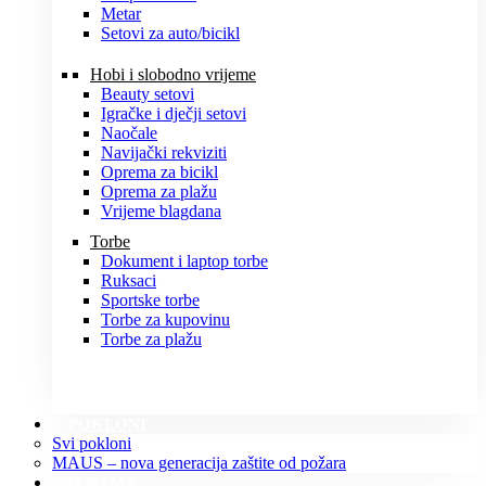
Metar
Setovi za auto/bicikl
Hobi i slobodno vrijeme
Beauty setovi
Igračke i dječji setovi
Naočale
Navijački rekviziti
Oprema za bicikl
Oprema za plažu
Vrijeme blagdana
Torbe
Dokument i laptop torbe
Ruksaci
Sportske torbe
Torbe za kupovinu
Torbe za plažu
POKLONI
Svi pokloni
MAUS – nova generacija zaštite od požara
O NAMA