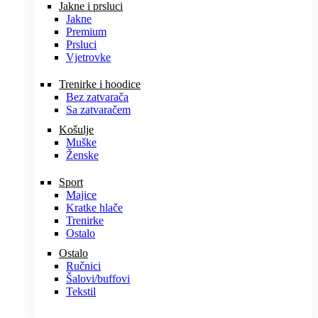
Jakne i prsluci
Jakne
Premium
Prsluci
Vjetrovke
Trenirke i hoodice
Bez zatvarača
Sa zatvaračem
Košulje
Muške
Ženske
Sport
Majice
Kratke hlače
Trenirke
Ostalo
Ostalo
Ručnici
Šalovi/buffovi
Tekstil