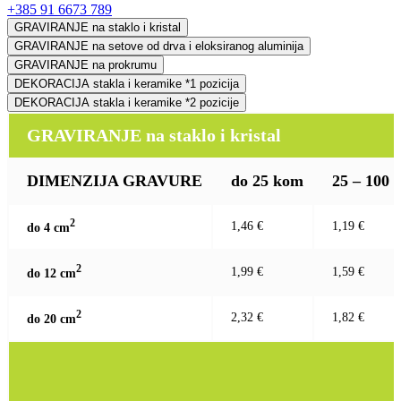
+385 91 6673 789
GRAVIRANJE na staklo i kristal
GRAVIRANJE na setove od drva i eloksiranog aluminija
GRAVIRANJE na prokrumu
DEKORACIJA stakla i keramike *1 pozicija
DEKORACIJA stakla i keramike *2 pozicije
GRAVIRANJE na staklo i kristal
DIMENZIJA GRAVURE
do 25 kom
25 – 100
2
1,46 €
1,19 €
do 4 c
m
2
1,99 €
1,59 €
do 12 c
m
2
2,32 €
1,82 €
do 20 c
m