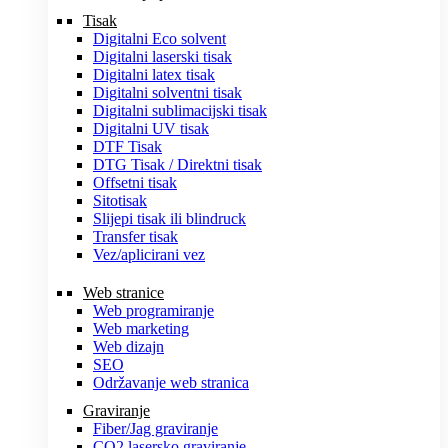
Tisak
Digitalni Eco solvent
Digitalni laserski tisak
Digitalni latex tisak
Digitalni solventni tisak
Digitalni sublimacijski tisak
Digitalni UV tisak
DTF Tisak
DTG Tisak / Direktni tisak
Offsetni tisak
Sitotisak
Slijepi tisak ili blindruck
Transfer tisak
Vez/aplicirani vez
Web stranice
Web programiranje
Web marketing
Web dizajn
SEO
Održavanje web stranica
Graviranje
Fiber/Jag graviranje
CO2 lasersko graviranje