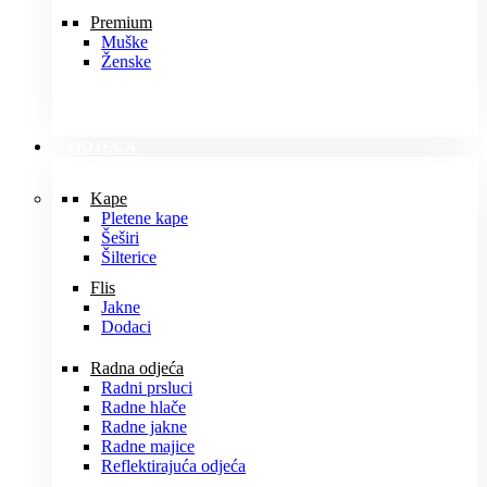
Premium
Muške
Ženske
ODJEĆA
Kape
Pletene kape
Šeširi
Šilterice
Flis
Jakne
Dodaci
Radna odjeća
Radni prsluci
Radne hlače
Radne jakne
Radne majice
Reflektirajuća odjeća