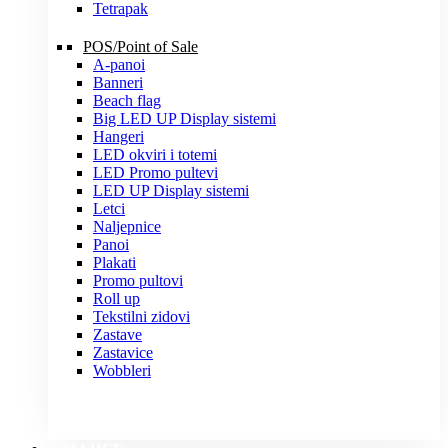
Tetrapak
POS/Point of Sale
A-panoi
Banneri
Beach flag
Big LED UP Display sistemi
Hangeri
LED okviri i totemi
LED Promo pultevi
LED UP Display sistemi
Letci
Naljepnice
Panoi
Plakati
Promo pultovi
Roll up
Tekstilni zidovi
Zastave
Zastavice
Wobbleri