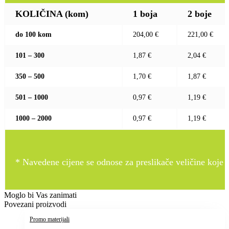
KOLIČINA (kom)
1 boja
2 boje
do 100 kom
204,00 €
221,00 €
101 – 300
1,87 €
2,04 €
350 – 500
1,70 €
1,87 €
501 – 1000
0,97 €
1,19 €
1000 – 2000
0,97 €
1,19 €
* Navedene cijene se odnose za preslikače veličine koje pr
Moglo bi Vas zanimati
Povezani proizvodi
Promo materijali