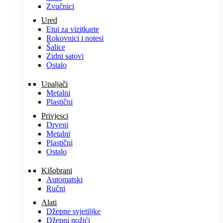
Zvučnici
Ured
Etui za vizitkarte
Rokovnici i notesi
Šalice
Zidni satovi
Ostalo
Upaljači
Metalni
Plastični
Privjesci
Drveni
Metalni
Plastični
Ostalo
Kišobrani
Automatski
Ručni
Alati
Džepne svjetiljke
Džepni nožići