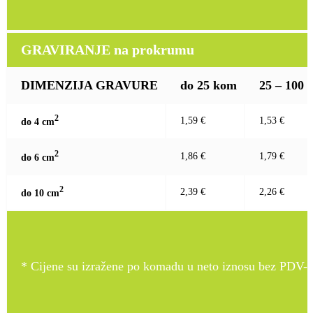
GRAVIRANJE na prokrumu
DIMENZIJA GRAVURE
do 25 kom
25 – 100
2
1,59 €
1,53 €
do 4 c
m
2
1,86 €
1,79 €
do 6 c
m
2
2,39 €
2,26 €
do 10 c
m
* Cijene su izražene po komadu u neto iznosu bez PDV-a