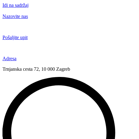
Idi na sadržaj
Nazovite nas
+385 91 6673 789
Pošaljite upit
novival@novival.hr
Adresa
Trnjanska cesta 72, 10 000 Zagreb