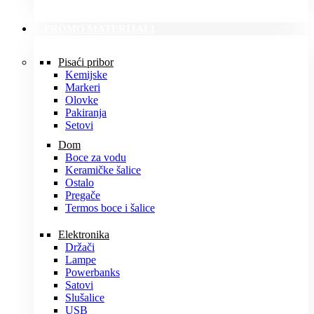
PROMO MATERIJALI
Pisaći pribor
Kemijske
Markeri
Olovke
Pakiranja
Setovi
Dom
Boce za vodu
Keramičke šalice
Ostalo
Pregače
Termos boce i šalice
Elektronika
Držači
Lampe
Powerbanks
Satovi
Slušalice
USB