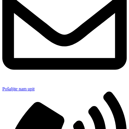
Pošaljite nam upit