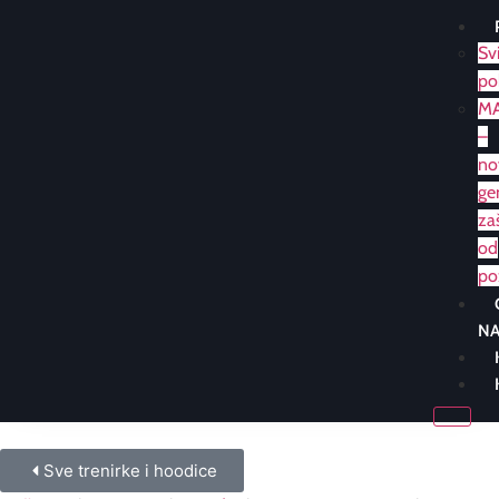
Sv
po
M
–
no
ge
za
od
po
N
Sve trenirke i hoodice