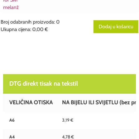
Broj odabranih proizvoda
:
0
Dodaj u košaricu
Ukupna cijena
:
0,00 €
0
Broj
odabranih
proizvoda.
Your
DTG direkt tisak na tekstil
total
is
0,00 €
DTG direkt tisak na tekstil
VELIČINA OTISKA
NA BIJELU ILI SVIJETLU (bez pre
A6
3,19 €
A4
4,78 €