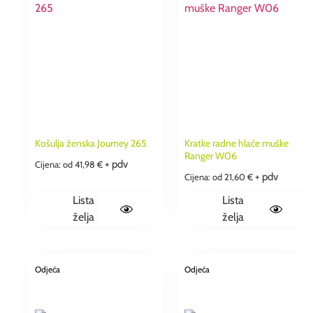
Košulja ženska Journey 265
Kratke radne hlače muške
Ranger W06
+ pdv
Cijena: od
41,98
€
+ pdv
Cijena: od
21,60
€
Lista
Lista
želja
želja
Odjeća
Odjeća