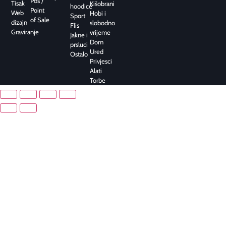
Pos /
Tisak
Kišobrani
hoodice
Point
Web
Hobi i
Sport
of Sale
dizajn
slobodno
Flis
Graviranje
vrijeme
Jakne i
Dom
prsluci
Ured
Ostalo
Privjesci
Alati
Torbe