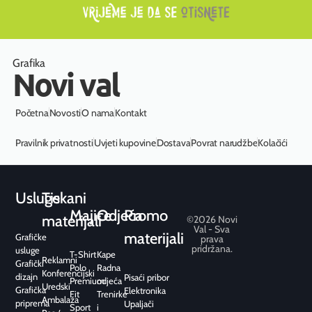
Grafika
Novi val
Početna
Novosti
O nama
Kontakt
Pravilnik privatnosti
Uvjeti kupovine
Dostava
Povrat narudžbe
Kolačići
Usluge
Tiskani
Majice
Odjeća
Promo
materijali
©2026 Novi
Val - Sva
materijali
Grafičke
prava
pridržana.
usluge
T-Shirt
Kape
Reklamni
Grafički
Polo
Radna
Konferencijski
dizajn
Pisaći pribor
Premium
odjeća
Uredski
Grafička
Elektronika
Fit
Trenirke
Ambalaža
priprema
Upaljači
Sport
i