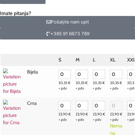
Imate pitanja?
Pošaljite nam upit
+385 91 6673 789
S
M
L
XL
XX
Bijela
20,35
€
20,35
€
20,35
€
20,35
€
20,3
+ pdv
+ pdv
+ pdv
+ pdv
+ pd
Crna
23,90
€
23,90
€
23,90
€
23,90
€
23,
+ pdv
+ pdv
+ pdv
+ pdv
+ pd
Nema
na