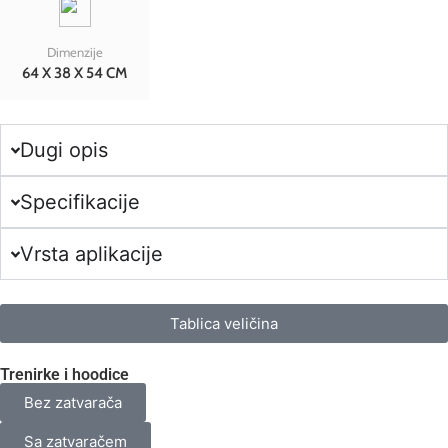
Dimenzije
64 X 38 X 54 CM
Dugi opis
Specifikacije
Vrsta aplikacije
Tablica veličina
Trenirke i hoodice
Bez zatvarača
Sa zatvaračem