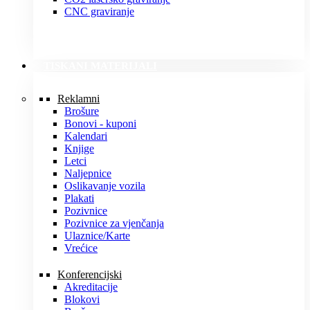
CNC graviranje
TISKANI MATERIJALI
Reklamni
Brošure
Bonovi - kuponi
Kalendari
Knjige
Letci
Naljepnice
Oslikavanje vozila
Plakati
Pozivnice
Pozivnice za vjenčanja
Ulaznice/Karte
Vrećice
Konferencijski
Akreditacije
Blokovi