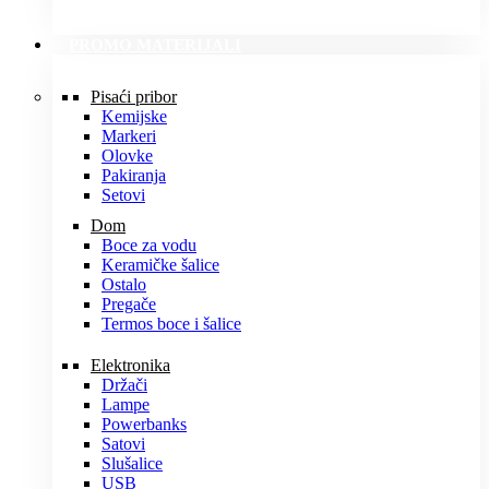
PROMO MATERIJALI
Pisaći pribor
Kemijske
Markeri
Olovke
Pakiranja
Setovi
Dom
Boce za vodu
Keramičke šalice
Ostalo
Pregače
Termos boce i šalice
Elektronika
Držači
Lampe
Powerbanks
Satovi
Slušalice
USB