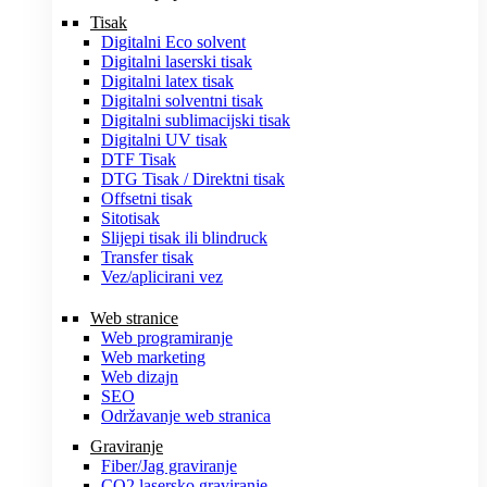
Tisak
Digitalni Eco solvent
Digitalni laserski tisak
Digitalni latex tisak
Digitalni solventni tisak
Digitalni sublimacijski tisak
Digitalni UV tisak
DTF Tisak
DTG Tisak / Direktni tisak
Offsetni tisak
Sitotisak
Slijepi tisak ili blindruck
Transfer tisak
Vez/aplicirani vez
Web stranice
Web programiranje
Web marketing
Web dizajn
SEO
Održavanje web stranica
Graviranje
Fiber/Jag graviranje
CO2 lasersko graviranje