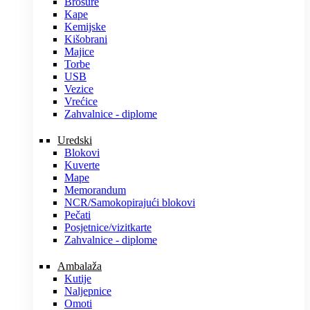
Brošure
Kape
Kemijske
Kišobrani
Majice
Torbe
USB
Vezice
Vrećice
Zahvalnice - diplome
Uredski
Blokovi
Kuverte
Mape
Memorandum
NCR/Samokopirajući blokovi
Pečati
Posjetnice/vizitkarte
Zahvalnice - diplome
Ambalaža
Kutije
Naljepnice
Omoti