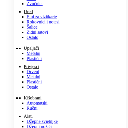
Zvučnici
Ured
Etui za vizitkarte
Rokovnici i notesi
Šalice
Zidni satovi
Ostalo
Upaljači
Metalni
Plastični
Privjesci
Drveni
Metalni
Plastični
Ostalo
Kišobrani
Automatski
Ručni
Alati
Džepne svjetiljke
Džepni nožići