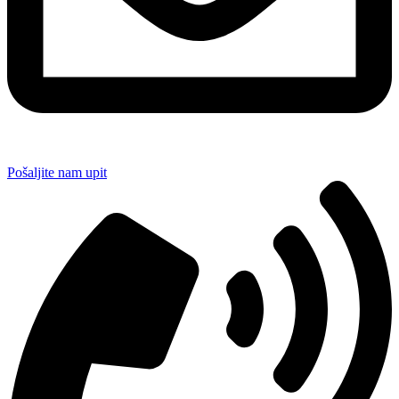
Pošaljite nam upit