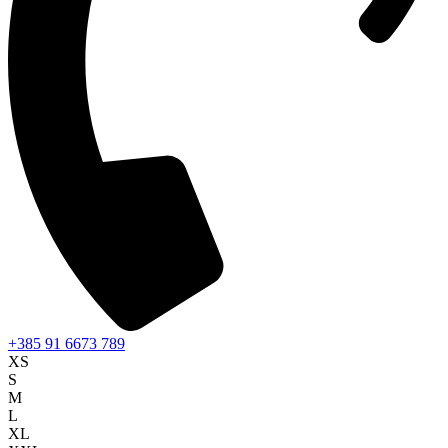
+385 91 6673 789
XS
S
M
L
XL