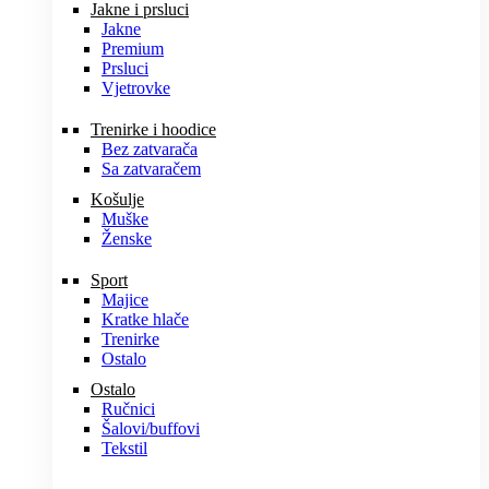
Jakne i prsluci
Jakne
Premium
Prsluci
Vjetrovke
Trenirke i hoodice
Bez zatvarača
Sa zatvaračem
Košulje
Muške
Ženske
Sport
Majice
Kratke hlače
Trenirke
Ostalo
Ostalo
Ručnici
Šalovi/buffovi
Tekstil