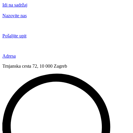
Idi na sadržaj
Nazovite nas
+385 91 6673 789
Pošaljite upit
novival@novival.hr
Adresa
Trnjanska cesta 72, 10 000 Zagreb