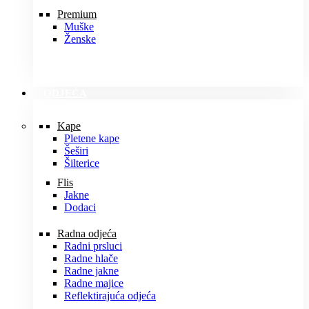
Premium
Muške
Ženske
ODJEĆA
Kape
Pletene kape
Šeširi
Šilterice
Flis
Jakne
Dodaci
Radna odjeća
Radni prsluci
Radne hlače
Radne jakne
Radne majice
Reflektirajuća odjeća