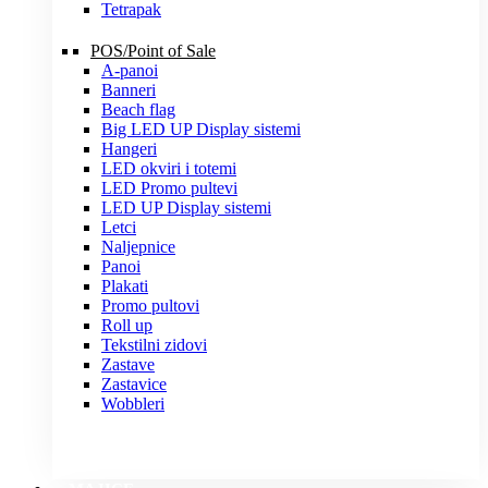
Tetrapak
POS/Point of Sale
A-panoi
Banneri
Beach flag
Big LED UP Display sistemi
Hangeri
LED okviri i totemi
LED Promo pultevi
LED UP Display sistemi
Letci
Naljepnice
Panoi
Plakati
Promo pultovi
Roll up
Tekstilni zidovi
Zastave
Zastavice
Wobbleri