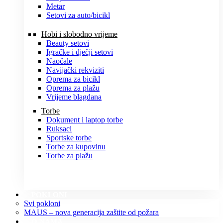
Metar
Setovi za auto/bicikl
Hobi i slobodno vrijeme
Beauty setovi
Igračke i dječji setovi
Naočale
Navijački rekviziti
Oprema za bicikl
Oprema za plažu
Vrijeme blagdana
Torbe
Dokument i laptop torbe
Ruksaci
Sportske torbe
Torbe za kupovinu
Torbe za plažu
POKLONI
Svi pokloni
MAUS – nova generacija zaštite od požara
O NAMA