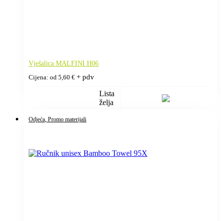
Vješalica MALFINI H06
+ pdv
Cijena: od
5,60
€
Lista
želja
Odjeća
, Promo materijali