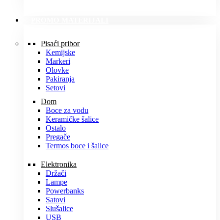
PROMO MATERIJALI
Pisaći pribor
Kemijske
Markeri
Olovke
Pakiranja
Setovi
Dom
Boce za vodu
Keramičke šalice
Ostalo
Pregače
Termos boce i šalice
Elektronika
Držači
Lampe
Powerbanks
Satovi
Slušalice
USB