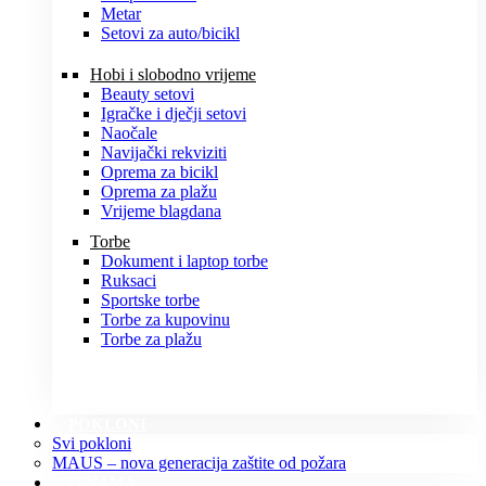
Metar
Setovi za auto/bicikl
Hobi i slobodno vrijeme
Beauty setovi
Igračke i dječji setovi
Naočale
Navijački rekviziti
Oprema za bicikl
Oprema za plažu
Vrijeme blagdana
Torbe
Dokument i laptop torbe
Ruksaci
Sportske torbe
Torbe za kupovinu
Torbe za plažu
POKLONI
Svi pokloni
MAUS – nova generacija zaštite od požara
O NAMA