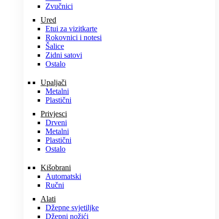
Zvučnici
Ured
Etui za vizitkarte
Rokovnici i notesi
Šalice
Zidni satovi
Ostalo
Upaljači
Metalni
Plastični
Privjesci
Drveni
Metalni
Plastični
Ostalo
Kišobrani
Automatski
Ručni
Alati
Džepne svjetiljke
Džepni nožići