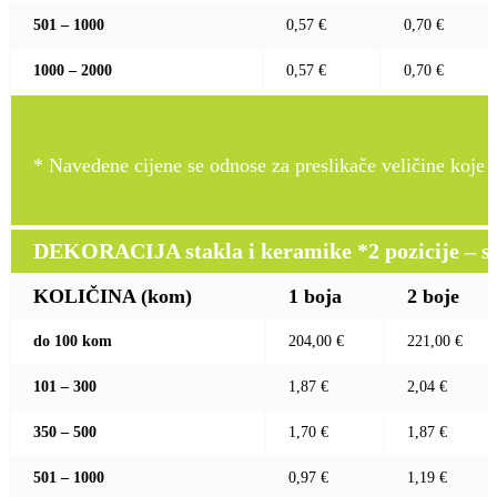
501 – 1000
0,57 €
0,70 €
1000 – 2000
0,57 €
0,70 €
* Navedene cijene se odnose za preslikače veličine koje pr
DEKORACIJA stakla i keramike *2 pozicije – sito 
KOLIČINA (kom)
1 boja
2 boje
do 100 kom
204,00 €
221,00 €
101 – 300
1,87 €
2,04 €
350 – 500
1,70 €
1,87 €
501 – 1000
0,97 €
1,19 €