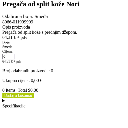
Pregača od split kože Nori
Odabrana boja: Smeđa
8066-011999999
Opis proizvoda
Pregača od split kože s prednjim džepom.
64,31
€
+ pdv
Boja
Smeđa
Cijena
64,31
€
+ pdv
Broj odabranih proizvoda
:
0
Ukupna cijena
:
0,00
€
0 Items, Total $0.00
Dodaj u košaricu
Specifikacije