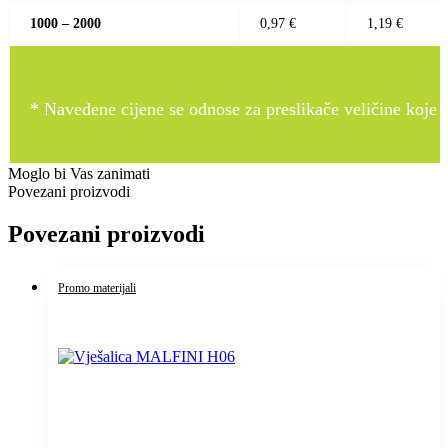
1000 – 2000
0,97 €
1,19 €
* Navedene cijene se odnose za preslikače veličine koje pr
Moglo bi Vas zanimati
Povezani proizvodi
Povezani proizvodi
Promo materijali