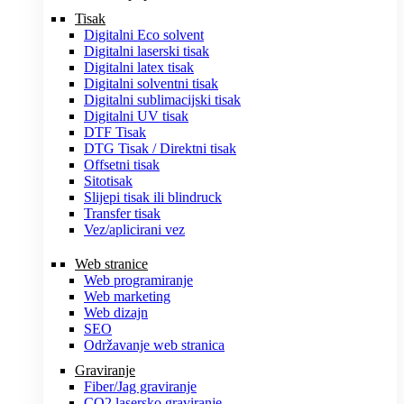
Tisak
Digitalni Eco solvent
Digitalni laserski tisak
Digitalni latex tisak
Digitalni solventni tisak
Digitalni sublimacijski tisak
Digitalni UV tisak
DTF Tisak
DTG Tisak / Direktni tisak
Offsetni tisak
Sitotisak
Slijepi tisak ili blindruck
Transfer tisak
Vez/aplicirani vez
Web stranice
Web programiranje
Web marketing
Web dizajn
SEO
Održavanje web stranica
Graviranje
Fiber/Jag graviranje
CO2 lasersko graviranje