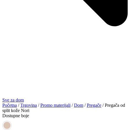
Sve za dom
Početna
/
Trgovina
/
Promo materijali
/
Dom
/
Pregače
/ Pregača od
split kože Nori
Dostupne boje