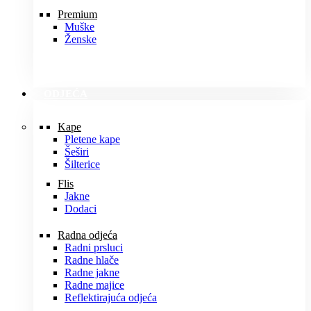
Premium
Muške
Ženske
ODJEĆA
Kape
Pletene kape
Šeširi
Šilterice
Flis
Jakne
Dodaci
Radna odjeća
Radni prsluci
Radne hlače
Radne jakne
Radne majice
Reflektirajuća odjeća