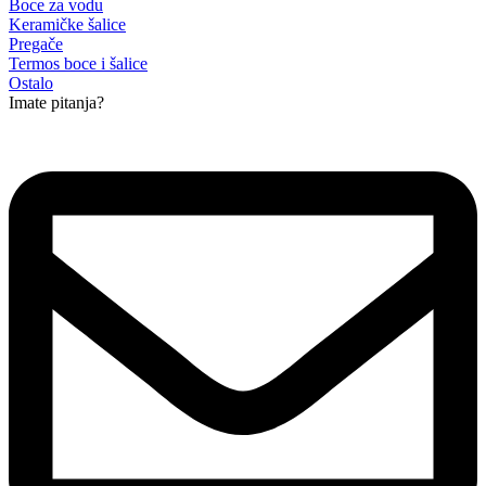
Boce za vodu
Keramičke šalice
Pregače
Termos boce i šalice
Ostalo
Imate pitanja?