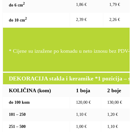
2
1,86 €
1,79 €
do 6 c
m
2
2,39 €
2,26 €
do 10 c
m
* Cijene su izražene po komadu u neto iznosu bez PDV-a
DEKORACIJA stakla i keramike *1 pozicija – sito
KOLIČINA (kom)
1 boja
2 boje
do 100 kom
120,00 €
130,00 €
101 – 250
1,10 €
1,20 €
251 – 500
1,00 €
1,10 €