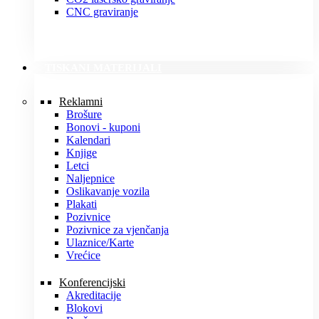
CNC graviranje
TISKANI MATERIJALI
Reklamni
Brošure
Bonovi - kuponi
Kalendari
Knjige
Letci
Naljepnice
Oslikavanje vozila
Plakati
Pozivnice
Pozivnice za vjenčanja
Ulaznice/Karte
Vrećice
Konferencijski
Akreditacije
Blokovi