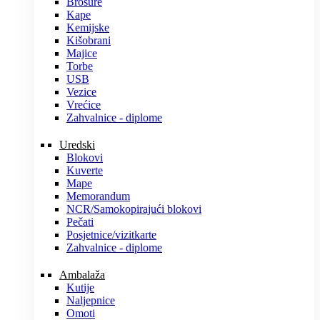
Brošure
Kape
Kemijske
Kišobrani
Majice
Torbe
USB
Vezice
Vrećice
Zahvalnice - diplome
Uredski
Blokovi
Kuverte
Mape
Memorandum
NCR/Samokopirajući blokovi
Pečati
Posjetnice/vizitkarte
Zahvalnice - diplome
Ambalaža
Kutije
Naljepnice
Omoti