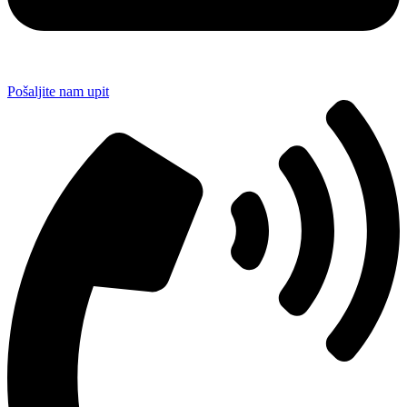
Pošaljite nam upit