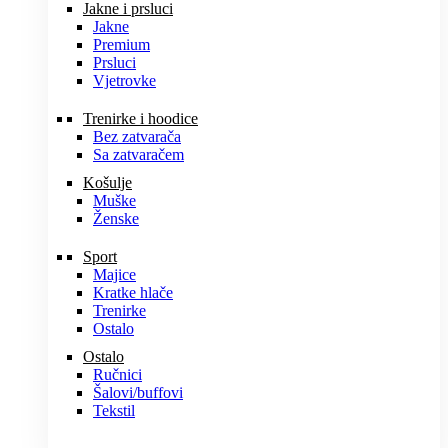
Jakne i prsluci
Jakne
Premium
Prsluci
Vjetrovke
Trenirke i hoodice
Bez zatvarača
Sa zatvaračem
Košulje
Muške
Ženske
Sport
Majice
Kratke hlače
Trenirke
Ostalo
Ostalo
Ručnici
Šalovi/buffovi
Tekstil