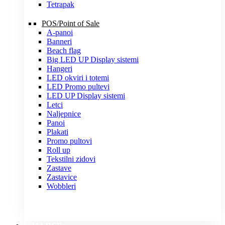
Tetrapak
POS/Point of Sale
A-panoi
Banneri
Beach flag
Big LED UP Display sistemi
Hangeri
LED okviri i totemi
LED Promo pultevi
LED UP Display sistemi
Letci
Naljepnice
Panoi
Plakati
Promo pultovi
Roll up
Tekstilni zidovi
Zastave
Zastavice
Wobbleri