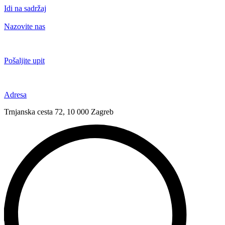
Idi na sadržaj
Nazovite nas
+385 91 6673 789
Pošaljite upit
novival@novival.hr
Adresa
Trnjanska cesta 72, 10 000 Zagreb