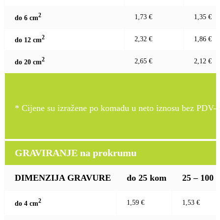
2
1,73 €
1,35 €
do 6 c
m
2
2,32 €
1,86 €
do 12 c
m
2
2,65 €
2,12 €
do 20 c
m
* Cijene su izražene po komadu u neto iznosu bez PDV-a
GRAVIRANJE na prokrumu
DIMENZIJA GRAVURE
do 25 kom
25 – 100
2
1,59 €
1,53 €
do 4 c
m