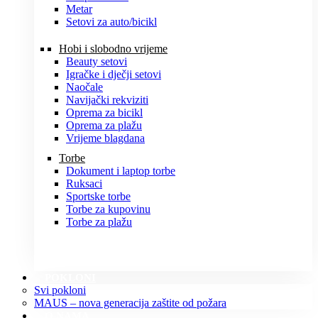
Metar
Setovi za auto/bicikl
Hobi i slobodno vrijeme
Beauty setovi
Igračke i dječji setovi
Naočale
Navijački rekviziti
Oprema za bicikl
Oprema za plažu
Vrijeme blagdana
Torbe
Dokument i laptop torbe
Ruksaci
Sportske torbe
Torbe za kupovinu
Torbe za plažu
POKLONI
Svi pokloni
MAUS – nova generacija zaštite od požara
O NAMA