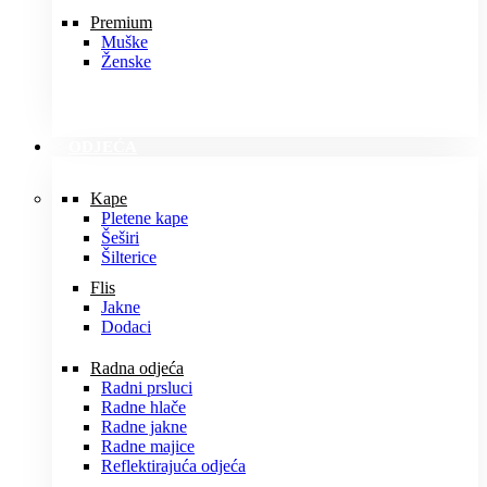
Premium
Muške
Ženske
ODJEĆA
Kape
Pletene kape
Šeširi
Šilterice
Flis
Jakne
Dodaci
Radna odjeća
Radni prsluci
Radne hlače
Radne jakne
Radne majice
Reflektirajuća odjeća