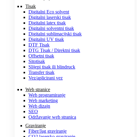
Tisak
Digitalni Eco solvent
Digitalni laserski tisak
Digitalni latex tisak
Digitalni solventni tisak
Digitalni sublimacijski tisak
Digitalni UV tisak
DTF Tisak
DTG Tisak / Direktni tisak
Offsetni tisak
Sitotisak
Slijepi tisak ili blindruck
Transfer tisak
Vez/aplicirani vez
Web stranice
Web programiranje
Web marketing
Web dizajn
SEO
Održavanje web stranica
Graviranje
Fiber/Jag graviranje
CO2 lasersko graviranje