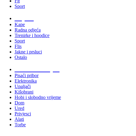
Fit
Sport
Odjeća
Kape
Radna odjeća
Trenirke i hoodice
Sport
Flis
Jakne i prsluci
Ostalo
Promo materijali
Pisaći pribor
Elektronika
Upaljači
Kišobrani
Hobi i slobodno vrijeme
Dom
Ured
Privjesci
Alati
Torbe