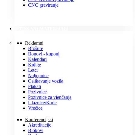
CNC graviranje
TISKANI MATERIJALI
Reklamni
Brošure
Bonovi - kuponi
Kalendari
Knjige
Letci
Naljepnice
Oslikavanje vozila
Plakati
Pozivnice
Pozivnice za vjenčanja
Ulaznice/Karte
Vrećice
Konferencijski
Akreditacije
Blokovi