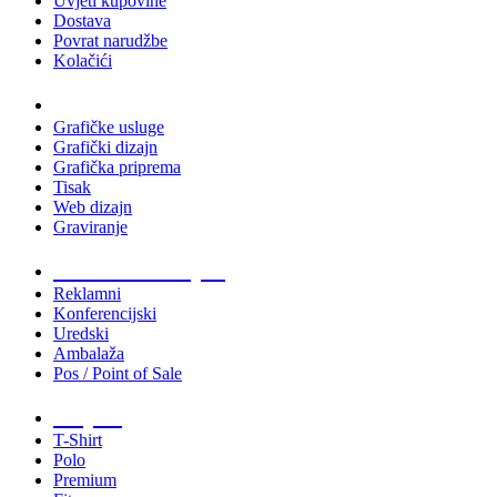
Uvjeti kupovine
Dostava
Povrat narudžbe
Kolačići
Usluge
Grafičke usluge
Grafički dizajn
Grafička priprema
Tisak
Web dizajn
Graviranje
Tiskani materijali
Reklamni
Konferencijski
Uredski
Ambalaža
Pos / Point of Sale
Majice
T-Shirt
Polo
Premium