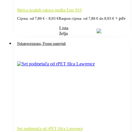
Majica kratkih rukava muška Epic 819
+ pdv
Cijena: od
7,86
€
–
8,93
€
Raspon cijena: od 7,86 € do 8,93 €
Lista
želja
Nekategorizirano
, Promo materijali
Set podmetača od rPET filca Lawrence