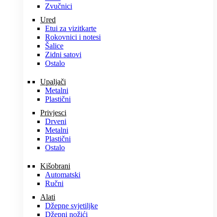
Zvučnici
Ured
Etui za vizitkarte
Rokovnici i notesi
Šalice
Zidni satovi
Ostalo
Upaljači
Metalni
Plastični
Privjesci
Drveni
Metalni
Plastični
Ostalo
Kišobrani
Automatski
Ručni
Alati
Džepne svjetiljke
Džepni nožići