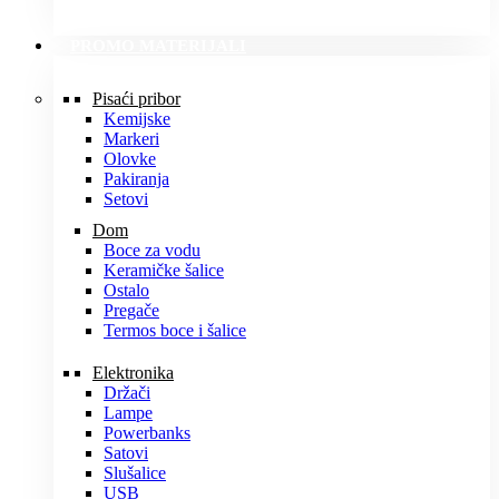
PROMO MATERIJALI
Pisaći pribor
Kemijske
Markeri
Olovke
Pakiranja
Setovi
Dom
Boce za vodu
Keramičke šalice
Ostalo
Pregače
Termos boce i šalice
Elektronika
Držači
Lampe
Powerbanks
Satovi
Slušalice
USB