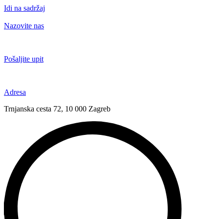
Idi na sadržaj
Nazovite nas
+385 91 6673 789
Pošaljite upit
novival@novival.hr
Adresa
Trnjanska cesta 72, 10 000 Zagreb