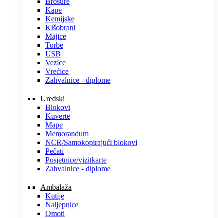
Brošure
Kape
Kemijske
Kišobrani
Majice
Torbe
USB
Vezice
Vrećice
Zahvalnice - diplome
Uredski
Blokovi
Kuverte
Mape
Memorandum
NCR/Samokopirajući blokovi
Pečati
Posjetnice/vizitkarte
Zahvalnice - diplome
Ambalaža
Kutije
Naljepnice
Omoti