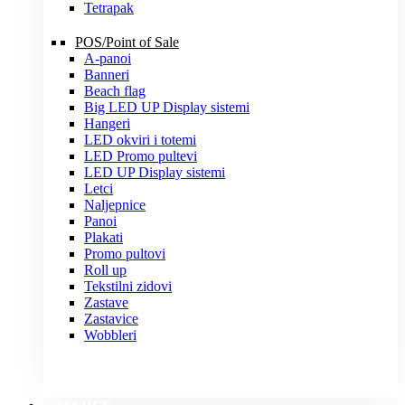
Tetrapak
POS/Point of Sale
A-panoi
Banneri
Beach flag
Big LED UP Display sistemi
Hangeri
LED okviri i totemi
LED Promo pultevi
LED UP Display sistemi
Letci
Naljepnice
Panoi
Plakati
Promo pultovi
Roll up
Tekstilni zidovi
Zastave
Zastavice
Wobbleri