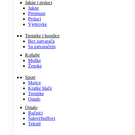
Jakne i prsluci
Jakne
Premium
Prsluci
Vjetrovke
Trenirke i hoodice
Bez zatvarača
Sa zatvaračem
Košulje
Muške
Ženske
Sport
Majice
Kratke hlače
Trenirke
Ostalo
Ostalo
Ručnici
Šalovi/buffovi
Tekstil