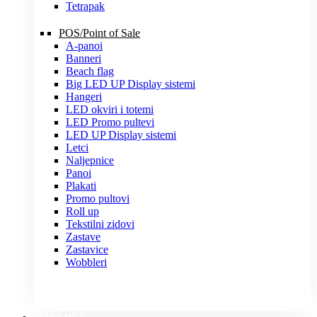
Tetrapak
POS/Point of Sale
A-panoi
Banneri
Beach flag
Big LED UP Display sistemi
Hangeri
LED okviri i totemi
LED Promo pultevi
LED UP Display sistemi
Letci
Naljepnice
Panoi
Plakati
Promo pultovi
Roll up
Tekstilni zidovi
Zastave
Zastavice
Wobbleri