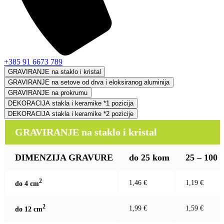
+385 91 6673 789
GRAVIRANJE na staklo i kristal
GRAVIRANJE na setove od drva i eloksiranog aluminija
GRAVIRANJE na prokrumu
DEKORACIJA stakla i keramike *1 pozicija
DEKORACIJA stakla i keramike *2 pozicije
GRAVIRANJE na staklo i kristal
DIMENZIJA GRAVURE
do 25 kom
25 – 100
2
1,46 €
1,19 €
do 4 c
m
2
1,99 €
1,59 €
do 12 c
m