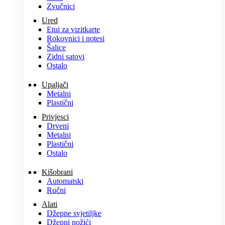
Zvučnici
Ured
Etui za vizitkarte
Rokovnici i notesi
Šalice
Zidni satovi
Ostalo
Upaljači
Metalni
Plastični
Privjesci
Drveni
Metalni
Plastični
Ostalo
Kišobrani
Automatski
Ručni
Alati
Džepne svjetiljke
Džepni nožići