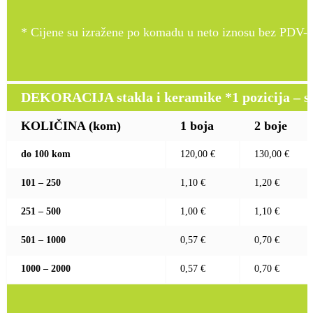
* Cijene su izražene po komadu u neto iznosu bez PDV-a
DEKORACIJA stakla i keramike *1 pozicija – sito
KOLIČINA (kom)
1 boja
2 boje
do 100 kom
120,00 €
130,00 €
101 – 250
1,10 €
1,20 €
251 – 500
1,00 €
1,10 €
501 – 1000
0,57 €
0,70 €
1000 – 2000
0,57 €
0,70 €