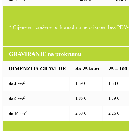
* Cijene su izražene po komadu u neto iznosu bez PDV-a
GRAVIRANJE na prokrumu
DIMENZIJA GRAVURE
do 25 kom
25 – 100
2
1,59 €
1,53 €
do 4 c
m
2
1,86 €
1,79 €
do 6 c
m
2
2,39 €
2,26 €
do 10 c
m