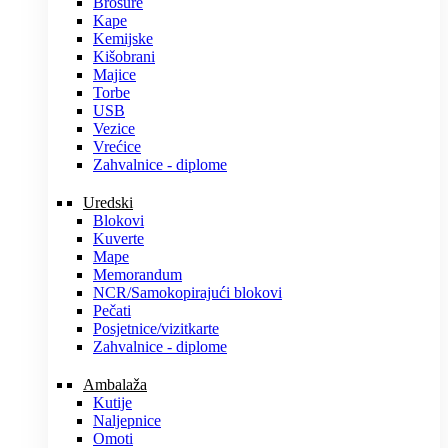
Brošure
Kape
Kemijske
Kišobrani
Majice
Torbe
USB
Vezice
Vrećice
Zahvalnice - diplome
Uredski
Blokovi
Kuverte
Mape
Memorandum
NCR/Samokopirajući blokovi
Pečati
Posjetnice/vizitkarte
Zahvalnice - diplome
Ambalaža
Kutije
Naljepnice
Omoti