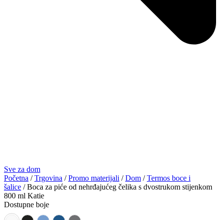
Sve za dom
Početna
/
Trgovina
/
Promo materijali
/
Dom
/
Termos boce i
šalice
/ Boca za piće od nehrđajućeg čelika s dvostrukom stijenkom
800 ml Katie
Dostupne boje