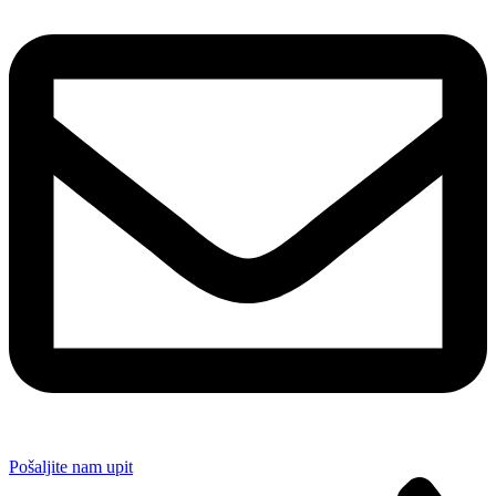
Pošaljite nam upit