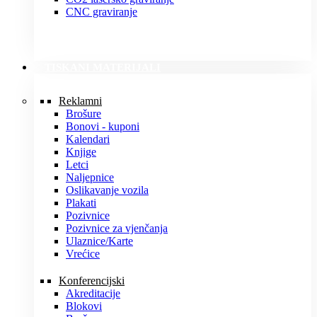
CNC graviranje
TISKANI MATERIJALI
Reklamni
Brošure
Bonovi - kuponi
Kalendari
Knjige
Letci
Naljepnice
Oslikavanje vozila
Plakati
Pozivnice
Pozivnice za vjenčanja
Ulaznice/Karte
Vrećice
Konferencijski
Akreditacije
Blokovi