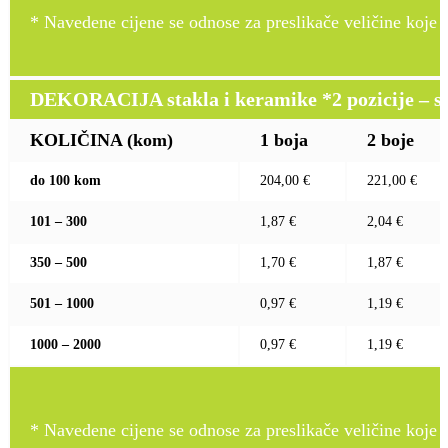
* Navedene cijene se odnose za preslikače veličine koje pr
DEKORACIJA stakla i keramike *2 pozicije – sito 
KOLIČINA (kom)
1 boja
2 boje
do 100 kom
204,00 €
221,00 €
101 – 300
1,87 €
2,04 €
350 – 500
1,70 €
1,87 €
501 – 1000
0,97 €
1,19 €
1000 – 2000
0,97 €
1,19 €
* Navedene cijene se odnose za preslikače veličine koje pr