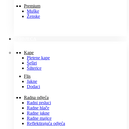
Premium
Muške
Ženske
ODJEĆA
Kape
Pletene kape
Šeširi
Šilterice
Flis
Jakne
Dodaci
Radna odjeća
Radni prsluci
Radne hlače
Radne jakne
Radne majice
Reflektirajuća odjeća