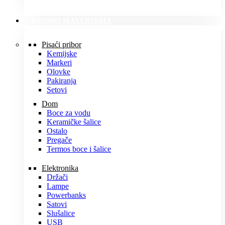
PROMO MATERIJALI
Pisaći pribor
Kemijske
Markeri
Olovke
Pakiranja
Setovi
Dom
Boce za vodu
Keramičke šalice
Ostalo
Pregače
Termos boce i šalice
Elektronika
Držači
Lampe
Powerbanks
Satovi
Slušalice
USB