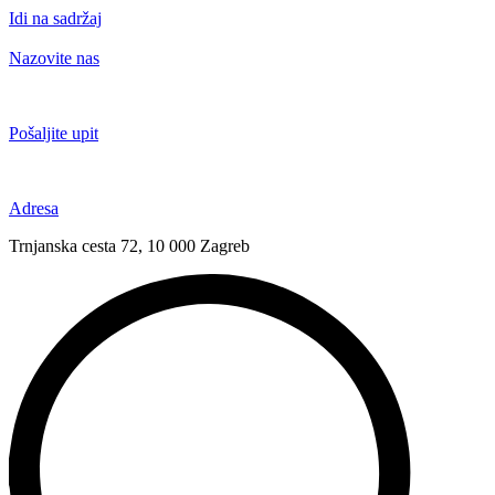
Idi na sadržaj
Nazovite nas
+385 91 6673 789
Pošaljite upit
novival@novival.hr
Adresa
Trnjanska cesta 72, 10 000 Zagreb