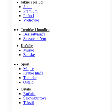
Jakne i prsluci
Jakne
Premium
Prsluci
Vjetrovke
Trenirke i hoodice
Bez zatvarača
Sa zatvaračem
Košulje
Muške
Ženske
Sport
Majice
Kratke hlače
Trenirke
Ostalo
Ostalo
Ručnici
Šalovi/buffovi
Tekstil