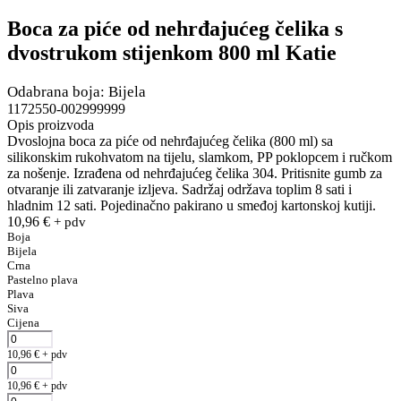
Boca za piće od nehrđajućeg čelika s
dvostrukom stijenkom 800 ml Katie
Odabrana boja: Bijela
1172550-002999999
Opis proizvoda
Dvoslojna boca za piće od nehrđajućeg čelika (800 ml) sa
silikonskim rukohvatom na tijelu, slamkom, PP poklopcem i ručkom
za nošenje. Izrađena od nehrđajućeg čelika 304. Pritisnite gumb za
otvaranje ili zatvaranje izljeva. Sadržaj održava toplim 8 sati i
hladnim 12 sati. Pojedinačno pakirano u smeđoj kartonskoj kutiji.
10,96
€
+ pdv
Boja
Bijela
Crna
Pastelno plava
Plava
Siva
Cijena
10,96
€
+ pdv
10,96
€
+ pdv