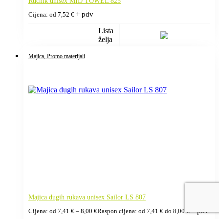
Ručnik unisex MID TOWEL 825
+ pdv
Cijena: od
7,52
€
Lista
želja
Majica
, Promo materijali
Majica dugih rukava unisex Sailor LS 807
+ pdv
Cijena: od
7,41
€
–
8,00
€
Raspon cijena: od 7,41 € do 8,00 €