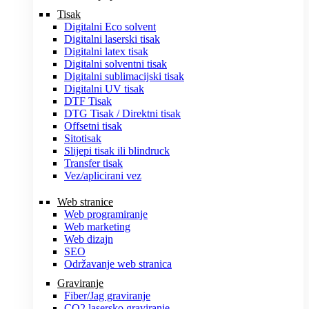
Tisak
Digitalni Eco solvent
Digitalni laserski tisak
Digitalni latex tisak
Digitalni solventni tisak
Digitalni sublimacijski tisak
Digitalni UV tisak
DTF Tisak
DTG Tisak / Direktni tisak
Offsetni tisak
Sitotisak
Slijepi tisak ili blindruck
Transfer tisak
Vez/aplicirani vez
Web stranice
Web programiranje
Web marketing
Web dizajn
SEO
Održavanje web stranica
Graviranje
Fiber/Jag graviranje
CO2 lasersko graviranje