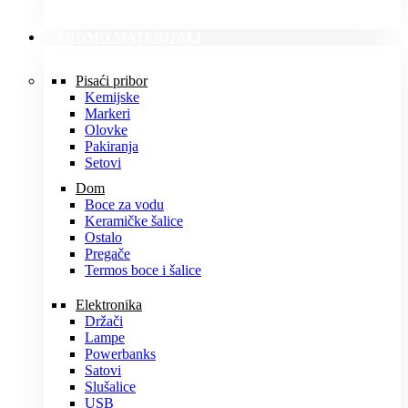
PROMO MATERIJALI
Pisaći pribor
Kemijske
Markeri
Olovke
Pakiranja
Setovi
Dom
Boce za vodu
Keramičke šalice
Ostalo
Pregače
Termos boce i šalice
Elektronika
Držači
Lampe
Powerbanks
Satovi
Slušalice
USB