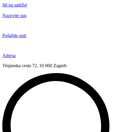
Idi na sadržaj
Nazovite nas
+385 91 6673 789
Pošaljite upit
novival@novival.hr
Adresa
Trnjanska cesta 72, 10 000 Zagreb