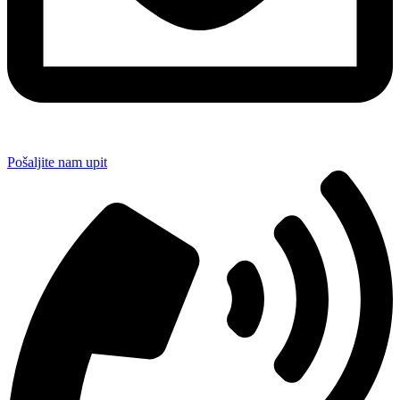
Pošaljite nam upit