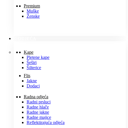
Premium
Muške
Ženske
ODJEĆA
Kape
Pletene kape
Šeširi
Šilterice
Flis
Jakne
Dodaci
Radna odjeća
Radni prsluci
Radne hlače
Radne jakne
Radne majice
Reflektirajuća odjeća