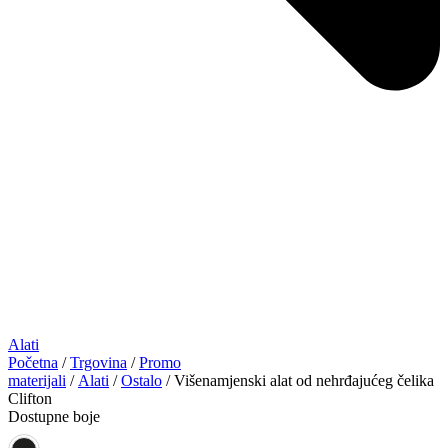
Alati
Početna
/
Trgovina
/
Promo
materijali
/
Alati
/
Ostalo
/ Višenamjenski alat od nehrđajućeg čelika
Clifton
Dostupne boje