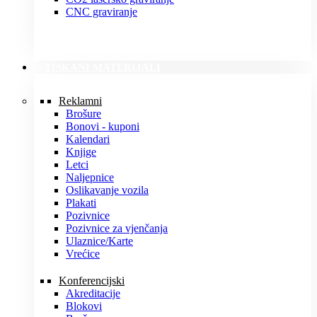
CNC graviranje
TISKANI MATERIJALI
Reklamni
Brošure
Bonovi - kuponi
Kalendari
Knjige
Letci
Naljepnice
Oslikavanje vozila
Plakati
Pozivnice
Pozivnice za vjenčanja
Ulaznice/Karte
Vrećice
Konferencijski
Akreditacije
Blokovi