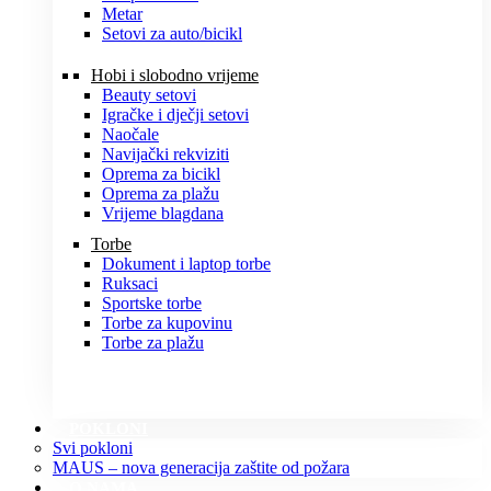
Metar
Setovi za auto/bicikl
Hobi i slobodno vrijeme
Beauty setovi
Igračke i dječji setovi
Naočale
Navijački rekviziti
Oprema za bicikl
Oprema za plažu
Vrijeme blagdana
Torbe
Dokument i laptop torbe
Ruksaci
Sportske torbe
Torbe za kupovinu
Torbe za plažu
POKLONI
Svi pokloni
MAUS – nova generacija zaštite od požara
O NAMA