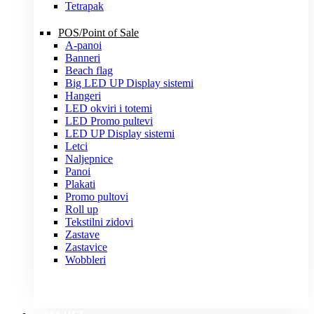
Tetrapak
POS/Point of Sale
A-panoi
Banneri
Beach flag
Big LED UP Display sistemi
Hangeri
LED okviri i totemi
LED Promo pultevi
LED UP Display sistemi
Letci
Naljepnice
Panoi
Plakati
Promo pultovi
Roll up
Tekstilni zidovi
Zastave
Zastavice
Wobbleri