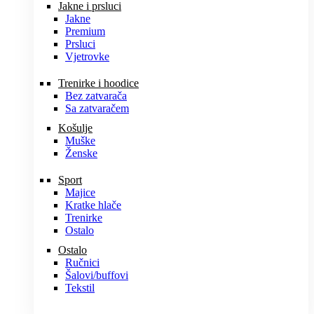
Jakne i prsluci
Jakne
Premium
Prsluci
Vjetrovke
Trenirke i hoodice
Bez zatvarača
Sa zatvaračem
Košulje
Muške
Ženske
Sport
Majice
Kratke hlače
Trenirke
Ostalo
Ostalo
Ručnici
Šalovi/buffovi
Tekstil