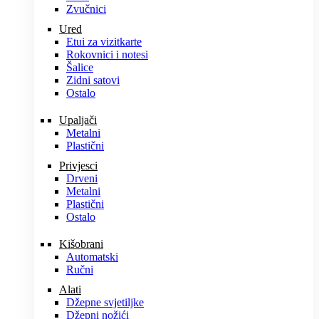
Zvučnici
Ured
Etui za vizitkarte
Rokovnici i notesi
Šalice
Zidni satovi
Ostalo
Upaljači
Metalni
Plastični
Privjesci
Drveni
Metalni
Plastični
Ostalo
Kišobrani
Automatski
Ručni
Alati
Džepne svjetiljke
Džepni nožići