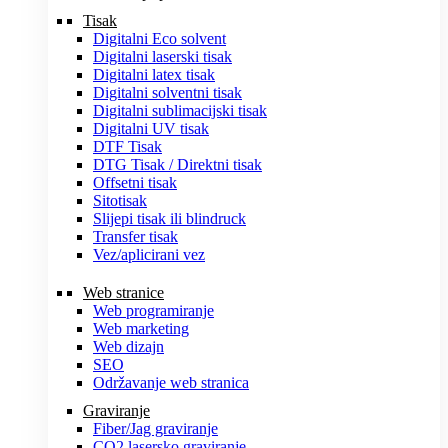
Tisak
Digitalni Eco solvent
Digitalni laserski tisak
Digitalni latex tisak
Digitalni solventni tisak
Digitalni sublimacijski tisak
Digitalni UV tisak
DTF Tisak
DTG Tisak / Direktni tisak
Offsetni tisak
Sitotisak
Slijepi tisak ili blindruck
Transfer tisak
Vez/aplicirani vez
Web stranice
Web programiranje
Web marketing
Web dizajn
SEO
Održavanje web stranica
Graviranje
Fiber/Jag graviranje
CO2 lasersko graviranje