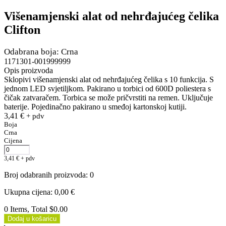
Višenamjenski alat od nehrđajućeg čelika
Clifton
Odabrana boja: Crna
1171301-001999999
Opis proizvoda
Sklopivi višenamjenski alat od nehrđajućeg čelika s 10 funkcija. S
jednom LED svjetiljkom. Pakirano u torbici od 600D poliestera s
čičak zatvaračem. Torbica se može pričvrstiti na remen. Uključuje
baterije. Pojedinačno pakirano u smeđoj kartonskoj kutiji.
3,41
€
+ pdv
Boja
Crna
Cijena
3,41
€
+ pdv
Broj odabranih proizvoda
:
0
Ukupna cijena
:
0,00
€
0 Items, Total $0.00
Dodaj u košaricu