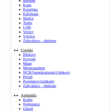
Brošure
Kape
Kemijske
Kišobrani
Majice
Torbe
USB
Vezice
Vrećice
Zahvalnice - diplome
Uredski
Blokovi
Kuverte
Mape
Memorandum
NCR/Samokopirajući blokovi
Pečati
Posjetnice/vizitkarte
Zahvalnice - diplome
Ambalaža
Kutije
Naljepnice
Omoti