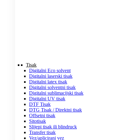
Tisak
Digitalni Eco solvent
Digitalni laserski tisak
Digitalni latex tisak
Digitalni solventni tisak
Digitalni sublimacijski tisak
Digitalni UV tisak
DTF Tisak
DTG Tisak / Direktni tisak
Offsetni tisak
Sitotisak
Slijepi tisak ili blindruck
Transfer tisak
Vez/aplicirani vez