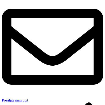
Pošaljite nam upit