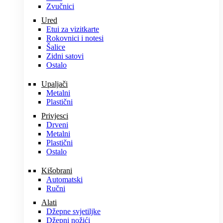
Zvučnici
Ured
Etui za vizitkarte
Rokovnici i notesi
Šalice
Zidni satovi
Ostalo
Upaljači
Metalni
Plastični
Privjesci
Drveni
Metalni
Plastični
Ostalo
Kišobrani
Automatski
Ručni
Alati
Džepne svjetiljke
Džepni nožići