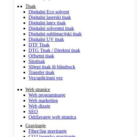
Tisak
Digitalni Eco solvent
Digitalni laserski tisak
Digitalni latex tisak
Digitalni solventni tisak
Digitalni sublimacijski tisak
Digitalni UV tisak
DTF Tisak
DTG Tisak / Direktni tisak
Offsetni tisak
Sitotisak
Slijepi tisak ili blindruck
Transfer tisak
Vez/aplicirani vez
Web stranice
Web programiranje
Web marketing
Web dizajn
SEO
Održavanje web stranica
Graviranje
Fiber/Jag graviranje
CO2 lasersko graviranje