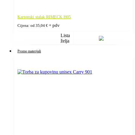
Kartonski stalak RIMECK H05
+ pdv
Cijena: od
35,04
€
Lista
želja
Promo materijali