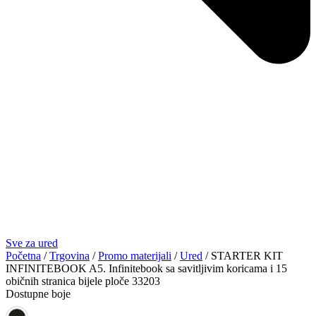
Sve za ured
Početna
/
Trgovina
/
Promo materijali
/
Ured
/ STARTER KIT
INFINITEBOOK A5. Infinitebook sa savitljivim koricama i 15
običnih stranica bijele ploče 33203
Dostupne boje