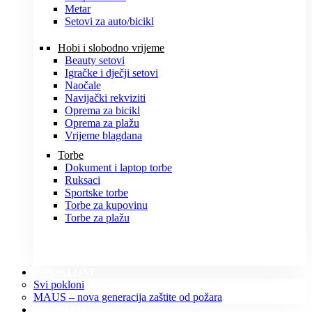
Metar
Setovi za auto/bicikl
Hobi i slobodno vrijeme
Beauty setovi
Igračke i dječji setovi
Naočale
Navijački rekviziti
Oprema za bicikl
Oprema za plažu
Vrijeme blagdana
Torbe
Dokument i laptop torbe
Ruksaci
Sportske torbe
Torbe za kupovinu
Torbe za plažu
POKLONI
Svi pokloni
MAUS – nova generacija zaštite od požara
O NAMA