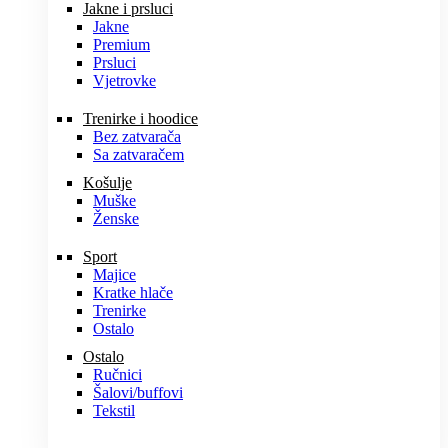
Jakne i prsluci
Jakne
Premium
Prsluci
Vjetrovke
Trenirke i hoodice
Bez zatvarača
Sa zatvaračem
Košulje
Muške
Ženske
Sport
Majice
Kratke hlače
Trenirke
Ostalo
Ostalo
Ručnici
Šalovi/buffovi
Tekstil