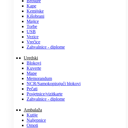
Brošure
Kape
Kemijske
Kišobrani
Majice
Torbe
USB
Vezice
Vrećice
Zahvalnice - diplome
Uredski
Blokovi
Kuverte
Mape
Memorandum
NCR/Samokopirajući blokovi
Pečati
Posjetnice/vizitkarte
Zahvalnice - diplome
Ambalaža
Kutije
Naljepnice
Omoti