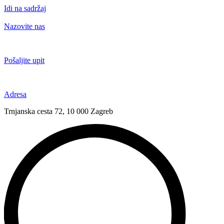
Idi na sadržaj
Nazovite nas
+385 91 6673 789
Pošaljite upit
novival@novival.hr
Adresa
Trnjanska cesta 72, 10 000 Zagreb