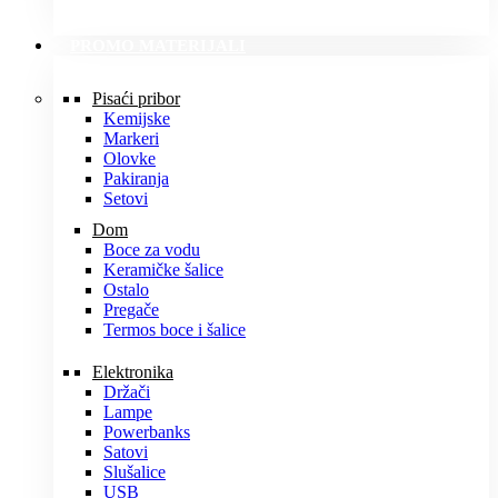
PROMO MATERIJALI
Pisaći pribor
Kemijske
Markeri
Olovke
Pakiranja
Setovi
Dom
Boce za vodu
Keramičke šalice
Ostalo
Pregače
Termos boce i šalice
Elektronika
Držači
Lampe
Powerbanks
Satovi
Slušalice
USB