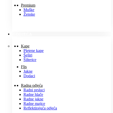
Premium
Muške
Ženske
ODJEĆA
Kape
Pletene kape
Šeširi
Šilterice
Flis
Jakne
Dodaci
Radna odjeća
Radni prsluci
Radne hlače
Radne jakne
Radne majice
Reflektirajuća odjeća