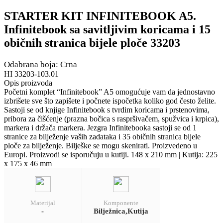
STARTER KIT INFINITEBOOK A5.
Infinitebook sa savitljivim koricama i 15
običnih stranica bijele ploče 33203
Odabrana boja: Crna
HI 33203-103.01
Opis proizvoda
Početni komplet “Infinitebook” A5 omogućuje vam da jednostavno
izbrišete sve što zapišete i počnete ispočetka koliko god često želite.
Sastoji se od knjige Infinitebook s tvrdim koricama i prstenovima,
pribora za čišćenje (prazna bočica s raspršivačem, spužvica i krpica),
markera i držača markera. Jezgra Infinitebooka sastoji se od 1
stranice za bilježenje vaših zadataka i 35 običnih stranica bijele
ploče za bilježenje. Bilješke se mogu skenirati. Proizvedeno u
Europi. Proizvodi se isporučuju u kutiji. 148 x 210 mm | Kutija: 225
x 175 x 46 mm
Materijal
Komponente
-
Bilježnica,Kutija