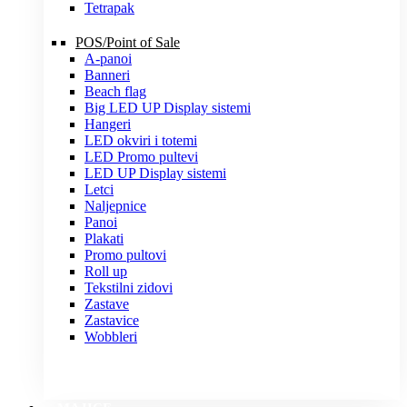
Tetrapak
POS/Point of Sale
A-panoi
Banneri
Beach flag
Big LED UP Display sistemi
Hangeri
LED okviri i totemi
LED Promo pultevi
LED UP Display sistemi
Letci
Naljepnice
Panoi
Plakati
Promo pultovi
Roll up
Tekstilni zidovi
Zastave
Zastavice
Wobbleri