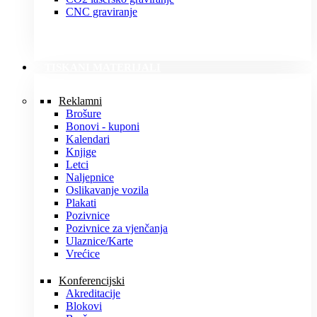
CNC graviranje
TISKANI MATERIJALI
Reklamni
Brošure
Bonovi - kuponi
Kalendari
Knjige
Letci
Naljepnice
Oslikavanje vozila
Plakati
Pozivnice
Pozivnice za vjenčanja
Ulaznice/Karte
Vrećice
Konferencijski
Akreditacije
Blokovi