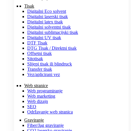
Tisak
Digitalni Eco solvent
Digitalni laserski tisak
Digitalni latex tisak
Digitalni solventni tisak
Digitalni sublimacijski tisak
Digitalni UV tisak
DTF Tisak
DTG Tisak / Direktni tisak
Offsetni tisak
Sitotisak
Slijepi tisak ili blindruck
Transfer tisak
Vez/aplicirani vez
Web stranice
Web programiranje
Web marketing
Web dizajn
SEO
Održavanje web stranica
Graviranje
Fiber/Jag graviranje
CO2 lasersko graviranje