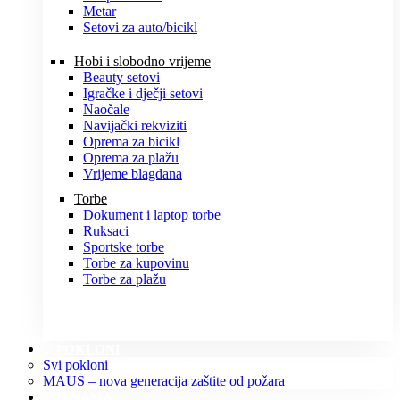
Metar
Setovi za auto/bicikl
Hobi i slobodno vrijeme
Beauty setovi
Igračke i dječji setovi
Naočale
Navijački rekviziti
Oprema za bicikl
Oprema za plažu
Vrijeme blagdana
Torbe
Dokument i laptop torbe
Ruksaci
Sportske torbe
Torbe za kupovinu
Torbe za plažu
POKLONI
Svi pokloni
MAUS – nova generacija zaštite od požara
O NAMA