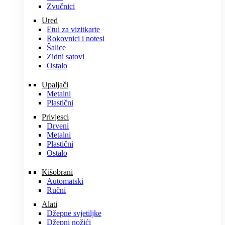
Zvučnici
Ured
Etui za vizitkarte
Rokovnici i notesi
Šalice
Zidni satovi
Ostalo
Upaljači
Metalni
Plastični
Privjesci
Drveni
Metalni
Plastični
Ostalo
Kišobrani
Automatski
Ručni
Alati
Džepne svjetiljke
Džepni nožići