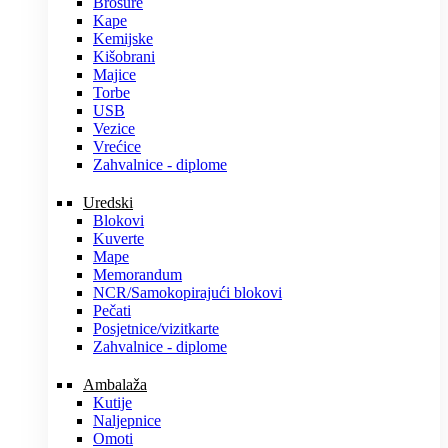
Brošure
Kape
Kemijske
Kišobrani
Majice
Torbe
USB
Vezice
Vrećice
Zahvalnice - diplome
Uredski
Blokovi
Kuverte
Mape
Memorandum
NCR/Samokopirajući blokovi
Pečati
Posjetnice/vizitkarte
Zahvalnice - diplome
Ambalaža
Kutije
Naljepnice
Omoti