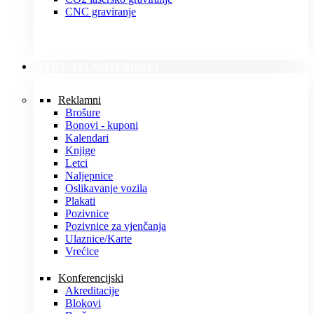
CNC graviranje
TISKANI MATERIJALI
Reklamni
Brošure
Bonovi - kuponi
Kalendari
Knjige
Letci
Naljepnice
Oslikavanje vozila
Plakati
Pozivnice
Pozivnice za vjenčanja
Ulaznice/Karte
Vrećice
Konferencijski
Akreditacije
Blokovi