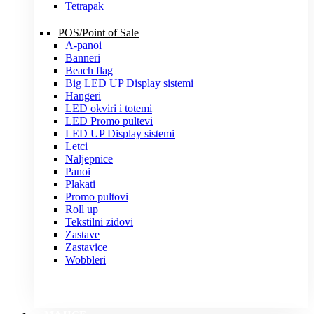
Tetrapak
POS/Point of Sale
A-panoi
Banneri
Beach flag
Big LED UP Display sistemi
Hangeri
LED okviri i totemi
LED Promo pultevi
LED UP Display sistemi
Letci
Naljepnice
Panoi
Plakati
Promo pultovi
Roll up
Tekstilni zidovi
Zastave
Zastavice
Wobbleri