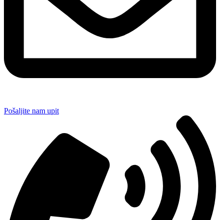
Pošaljite nam upit