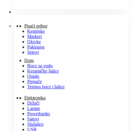
PROMO MATERIJALI
Pisaći pribor
Kemijske
Markeri
Olovke
Pakiranja
Setovi
Dom
Boce za vodu
Keramičke šalice
Ostalo
Pregače
Termos boce i šalice
Elektronika
Držači
Lampe
Powerbanks
Satovi
Slušalice
USB