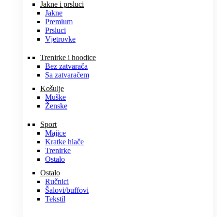
Jakne i prsluci
Jakne
Premium
Prsluci
Vjetrovke
Trenirke i hoodice
Bez zatvarača
Sa zatvaračem
Košulje
Muške
Ženske
Sport
Majice
Kratke hlače
Trenirke
Ostalo
Ostalo
Ručnici
Šalovi/buffovi
Tekstil