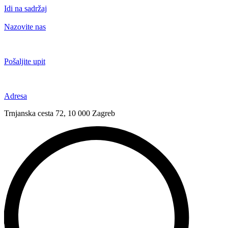
Idi na sadržaj
Nazovite nas
+385 91 6673 789
Pošaljite upit
novival@novival.hr
Adresa
Trnjanska cesta 72, 10 000 Zagreb