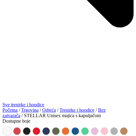
Sve trenirke i hoodice
Početna
/
Trgovina
/
Odjeća
/
Trenirke i hoodice
/
Bez
zatvarača
/ STELLAR Unisex majica s kapuljačom
Dostupne boje