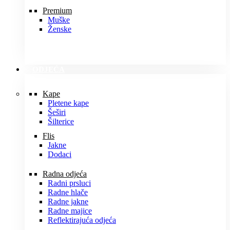
Premium
Muške
Ženske
ODJEĆA
Kape
Pletene kape
Šeširi
Šilterice
Flis
Jakne
Dodaci
Radna odjeća
Radni prsluci
Radne hlače
Radne jakne
Radne majice
Reflektirajuća odjeća