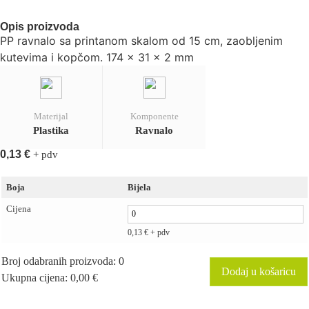
Opis proizvoda
PP ravnalo sa printanom skalom od 15 cm, zaobljenim
kutevima i kopčom. 174 x 31 x 2 mm
Materijal
Komponente
Plastika
Ravnalo
0,13
€
+ pdv
Boja
Bijela
Cijena
0,13
€
+ pdv
Broj odabranih proizvoda
:
0
Dodaj u košaricu
Ukupna cijena
:
0,00 €
0
Broj