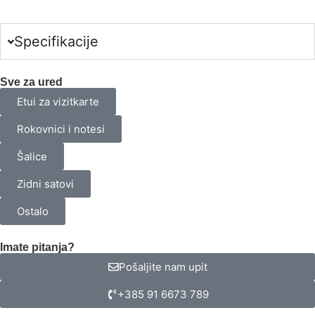
odabranih
proizvoda.
Your
total
Specifikacije
is
0,00 €
Sve za ured
Etui za vizitkarte
Rokovnici i notesi
Šalice
Zidni satovi
Ostalo
Imate pitanja?
Pošaljite nam upit
+385 91 6673 789