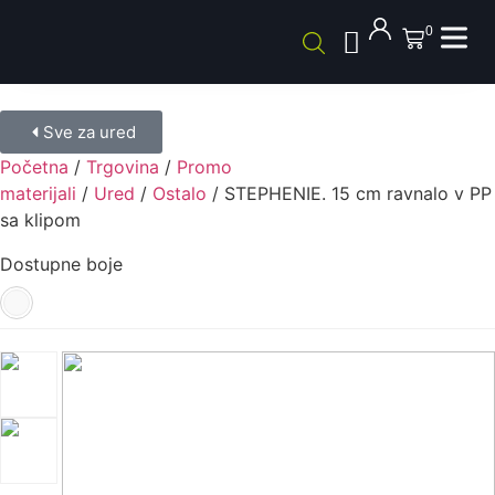
0
Sve za ured
Početna
/
Trgovina
/
Promo
materijali
/
Ured
/
Ostalo
/ STEPHENIE. 15 cm ravnalo v PP
sa klipom
Dostupne boje