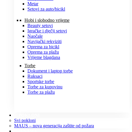
Metar
Setovi za auto/bicikl
Hobi i slobodno vrijeme
Beauty setovi
Igračke i dječji setovi
Naočale
Navijački rekviziti
Oprema za bicikl
Oprema za plažu
Vrijeme blagdana
Torbe
Dokument i laptop torbe
Ruksaci
Sportske torbe
Torbe za kupovinu
Torbe za plažu
POKLONI
Svi pokloni
MAUS – nova generacija zaštite od požara
O NAMA