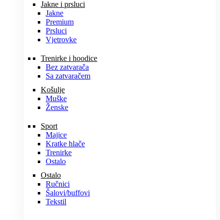
Jakne i prsluci
Jakne
Premium
Prsluci
Vjetrovke
Trenirke i hoodice
Bez zatvarača
Sa zatvaračem
Košulje
Muške
Ženske
Sport
Majice
Kratke hlače
Trenirke
Ostalo
Ostalo
Ručnici
Šalovi/buffovi
Tekstil