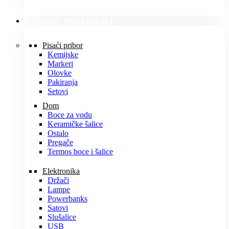
PROMO MATERIJALI
Pisaći pribor
Kemijske
Markeri
Olovke
Pakiranja
Setovi
Dom
Boce za vodu
Keramičke šalice
Ostalo
Pregače
Termos boce i šalice
Elektronika
Držači
Lampe
Powerbanks
Satovi
Slušalice
USB