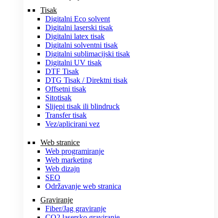
Tisak
Digitalni Eco solvent
Digitalni laserski tisak
Digitalni latex tisak
Digitalni solventni tisak
Digitalni sublimacijski tisak
Digitalni UV tisak
DTF Tisak
DTG Tisak / Direktni tisak
Offsetni tisak
Sitotisak
Slijepi tisak ili blindruck
Transfer tisak
Vez/aplicirani vez
Web stranice
Web programiranje
Web marketing
Web dizajn
SEO
Održavanje web stranica
Graviranje
Fiber/Jag graviranje
CO2 lasersko graviranje