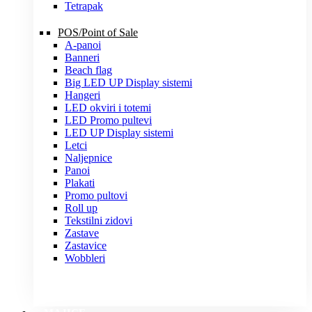
Tetrapak
POS/Point of Sale
A-panoi
Banneri
Beach flag
Big LED UP Display sistemi
Hangeri
LED okviri i totemi
LED Promo pultevi
LED UP Display sistemi
Letci
Naljepnice
Panoi
Plakati
Promo pultovi
Roll up
Tekstilni zidovi
Zastave
Zastavice
Wobbleri