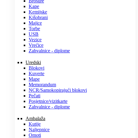
Brošure
Kape
Kemijske
Kišobrani
Majice
Torbe
USB
Vezice
Vrećice
Zahvalnice - diplome
Uredski
Blokovi
Kuverte
Mape
Memorandum
NCR/Samokopirajući blokovi
Pečati
Posjetnice/vizitkarte
Zahvalnice - diplome
Ambalaža
Kutije
Naljepnice
Omoti