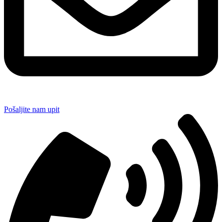
Pošaljite nam upit