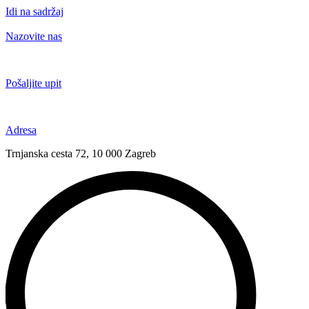
Idi na sadržaj
Nazovite nas
+385 91 6673 789
Pošaljite upit
novival@novival.hr
Adresa
Trnjanska cesta 72, 10 000 Zagreb