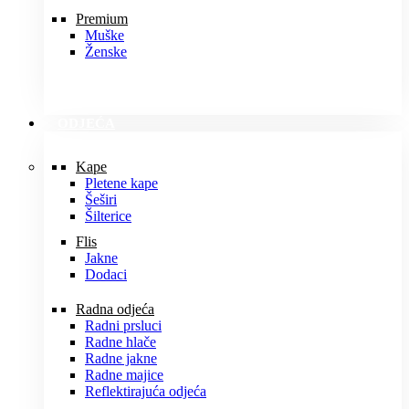
Premium
Muške
Ženske
ODJEĆA
Kape
Pletene kape
Šeširi
Šilterice
Flis
Jakne
Dodaci
Radna odjeća
Radni prsluci
Radne hlače
Radne jakne
Radne majice
Reflektirajuća odjeća