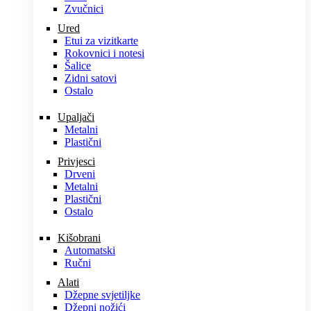
Zvučnici
Ured
Etui za vizitkarte
Rokovnici i notesi
Šalice
Zidni satovi
Ostalo
Upaljači
Metalni
Plastični
Privjesci
Drveni
Metalni
Plastični
Ostalo
Kišobrani
Automatski
Ručni
Alati
Džepne svjetiljke
Džepni nožići