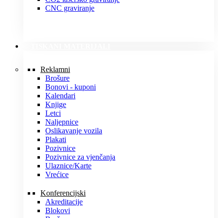
CNC graviranje
TISKANI MATERIJALI
Reklamni
Brošure
Bonovi - kuponi
Kalendari
Knjige
Letci
Naljepnice
Oslikavanje vozila
Plakati
Pozivnice
Pozivnice za vjenčanja
Ulaznice/Karte
Vrećice
Konferencijski
Akreditacije
Blokovi