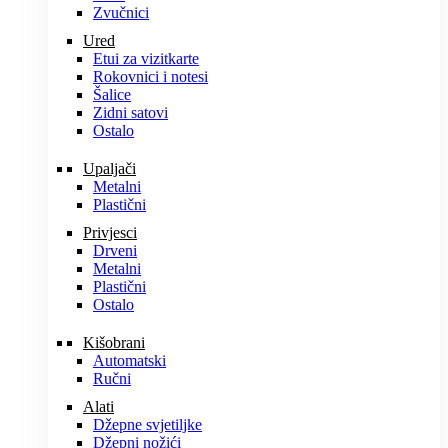
Zvučnici
Ured
Etui za vizitkarte
Rokovnici i notesi
Šalice
Zidni satovi
Ostalo
Upaljači
Metalni
Plastični
Privjesci
Drveni
Metalni
Plastični
Ostalo
Kišobrani
Automatski
Ručni
Alati
Džepne svjetiljke
Džepni nožići