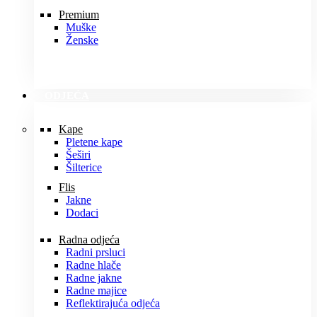
Premium
Muške
Ženske
ODJEĆA
Kape
Pletene kape
Šeširi
Šilterice
Flis
Jakne
Dodaci
Radna odjeća
Radni prsluci
Radne hlače
Radne jakne
Radne majice
Reflektirajuća odjeća