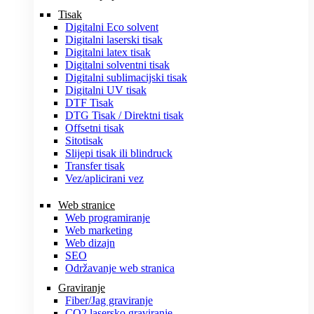
Tisak
Digitalni Eco solvent
Digitalni laserski tisak
Digitalni latex tisak
Digitalni solventni tisak
Digitalni sublimacijski tisak
Digitalni UV tisak
DTF Tisak
DTG Tisak / Direktni tisak
Offsetni tisak
Sitotisak
Slijepi tisak ili blindruck
Transfer tisak
Vez/aplicirani vez
Web stranice
Web programiranje
Web marketing
Web dizajn
SEO
Održavanje web stranica
Graviranje
Fiber/Jag graviranje
CO2 lasersko graviranje