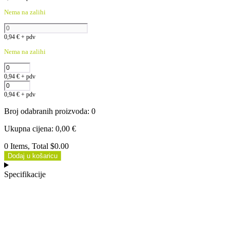
Nema na zalihi
0,94
€
+ pdv
Nema na zalihi
0,94
€
+ pdv
0,94
€
+ pdv
Broj odabranih proizvoda
:
0
Ukupna cijena
:
0,00
€
0 Items, Total $0.00
Dodaj u košaricu
Specifikacije