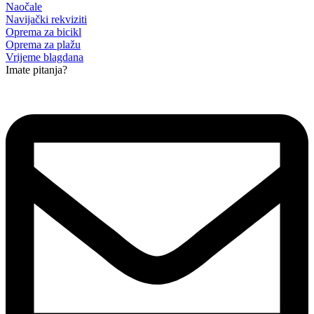
Naočale
Navijački rekviziti
Oprema za bicikl
Oprema za plažu
Vrijeme blagdana
Imate pitanja?