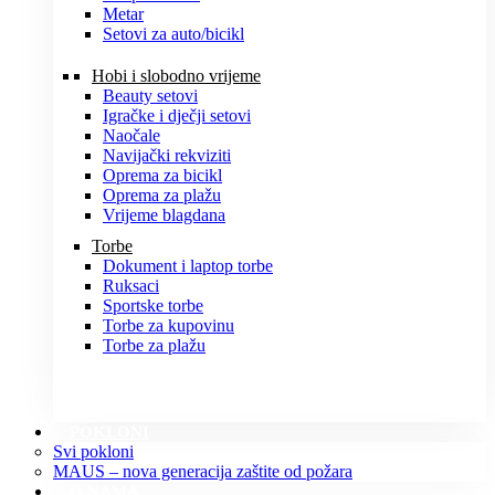
Metar
Setovi za auto/bicikl
Hobi i slobodno vrijeme
Beauty setovi
Igračke i dječji setovi
Naočale
Navijački rekviziti
Oprema za bicikl
Oprema za plažu
Vrijeme blagdana
Torbe
Dokument i laptop torbe
Ruksaci
Sportske torbe
Torbe za kupovinu
Torbe za plažu
POKLONI
Svi pokloni
MAUS – nova generacija zaštite od požara
O NAMA