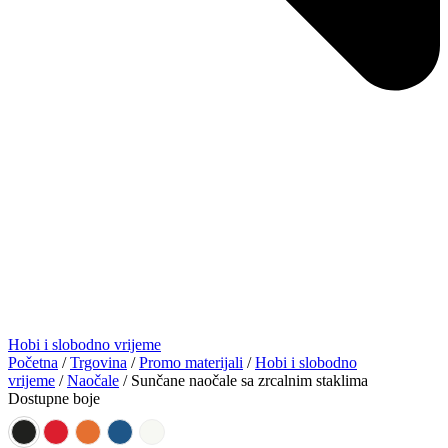
Hobi i slobodno vrijeme
Početna
/
Trgovina
/
Promo materijali
/
Hobi i slobodno
vrijeme
/
Naočale
/ Sunčane naočale sa zrcalnim staklima
Dostupne boje