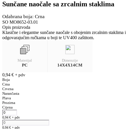
Sunčane naočale sa zrcalnim staklima
Odabrana boja: Crna
SO MO8652-03.01
Opis proizvoda
Klasične i elegantne sunčane naočale s obojenim zrcalnim staklima i
odgovarajućim ručkama u boji te UV400 zaštitom.
Materijal
Dimenzije
PC
14X4X14CM
0,94
€
+ pdv
Boja
Crna
Crvena
Narančasta
Plava
Prozirna
Cijena
0,94
€
+ pdv
0,94
€
+ pdv