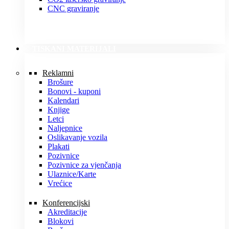
CNC graviranje
TISKANI MATERIJALI
Reklamni
Brošure
Bonovi - kuponi
Kalendari
Knjige
Letci
Naljepnice
Oslikavanje vozila
Plakati
Pozivnice
Pozivnice za vjenčanja
Ulaznice/Karte
Vrećice
Konferencijski
Akreditacije
Blokovi