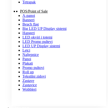
Tetrapak
POS/Point of Sale
A-panoi
Banneri
Beach flag
Big LED UP Display sistemi
Hangeri
LED okviri i totemi
LED Promo pultevi
LED UP Display sistemi
Letci
Naljepnice
Panoi
Plakati
Promo pultovi
Roll up
Tekstilni zidovi
Zastave
Zastavice
Wobbleri