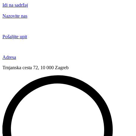
Idi na sadržaj
Nazovite nas
+385 91 6673 789
Pošaljite upit
novival@novival.hr
Adresa
Trnjanska cesta 72, 10 000 Zagreb