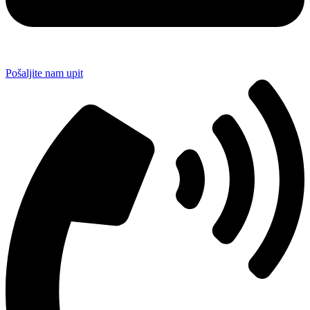
Pošaljite nam upit