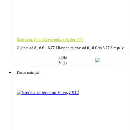
Majica kratkih rukava unisex Sailor 803
+ pdv
Cijena: od
8,16
€
–
8,77
€
Raspon cijena: od 8,16 € do 8,77 €
Lista
želja
Promo materijali