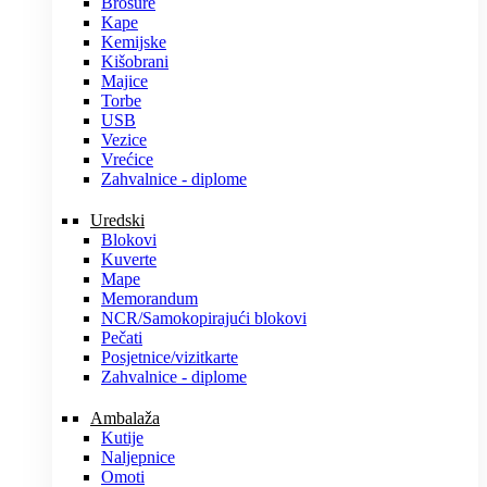
Brošure
Kape
Kemijske
Kišobrani
Majice
Torbe
USB
Vezice
Vrećice
Zahvalnice - diplome
Uredski
Blokovi
Kuverte
Mape
Memorandum
NCR/Samokopirajući blokovi
Pečati
Posjetnice/vizitkarte
Zahvalnice - diplome
Ambalaža
Kutije
Naljepnice
Omoti