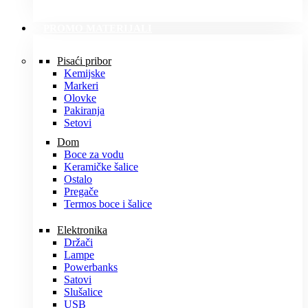
PROMO MATERIJALI
Pisaći pribor
Kemijske
Markeri
Olovke
Pakiranja
Setovi
Dom
Boce za vodu
Keramičke šalice
Ostalo
Pregače
Termos boce i šalice
Elektronika
Držači
Lampe
Powerbanks
Satovi
Slušalice
USB