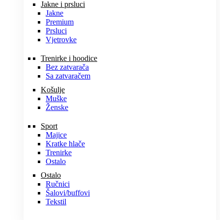
Jakne i prsluci
Jakne
Premium
Prsluci
Vjetrovke
Trenirke i hoodice
Bez zatvarača
Sa zatvaračem
Košulje
Muške
Ženske
Sport
Majice
Kratke hlače
Trenirke
Ostalo
Ostalo
Ručnici
Šalovi/buffovi
Tekstil