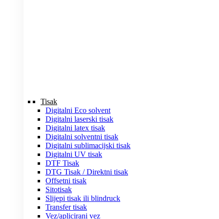
Tisak
Digitalni Eco solvent
Digitalni laserski tisak
Digitalni latex tisak
Digitalni solventni tisak
Digitalni sublimacijski tisak
Digitalni UV tisak
DTF Tisak
DTG Tisak / Direktni tisak
Offsetni tisak
Sitotisak
Slijepi tisak ili blindruck
Transfer tisak
Vez/aplicirani vez