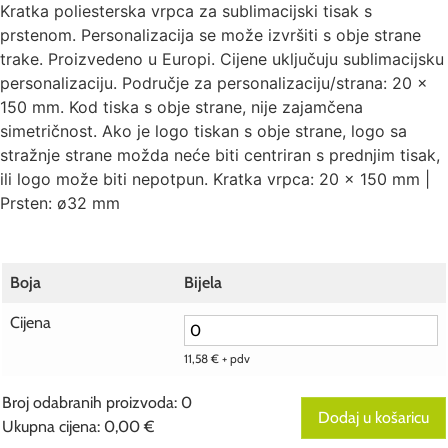
Kratka poliesterska vrpca za sublimacijski tisak s
prstenom. Personalizacija se može izvršiti s obje strane
trake. Proizvedeno u Europi. Cijene uključuju sublimacijsku
personalizaciju. Područje za personalizaciju/strana: 20 ×
150 mm. Kod tiska s obje strane, nije zajamčena
simetričnost. Ako je logo tiskan s obje strane, logo sa
stražnje strane možda neće biti centriran s prednjim tisak,
ili logo može biti nepotpun. Kratka vrpca: 20 x 150 mm |
Prsten: ø32 mm
Boja
Bijela
Cijena
11,58
€
+ pdv
Broj odabranih proizvoda
:
0
Dodaj u košaricu
Ukupna cijena
:
0,00 €
0