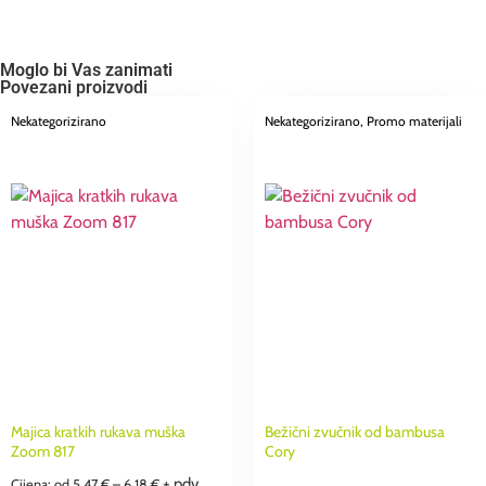
Broj
odabranih
proizvoda.
Your
Moglo bi Vas zanimati
total
Povezani proizvodi
is
0,00 €
Nekategorizirano
Nekategorizirano
, Promo materijali
Majica kratkih rukava muška
Bežični zvučnik od bambusa
Zoom 817
Cory
+ pdv
Cijena: od
5,47
€
–
6,18
€