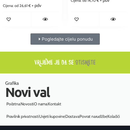
+ pdv
Cijena: od
14,70
€
+ pdv
Cijena: od
26,61
€
Pogledajte cijelu ponudu
Grafika
Novi val
Početna
Novosti
O nama
Kontakt
Pravilnik privatnosti
Uvjeti kupovine
Dostava
Povrat narudžbe
Kolačići