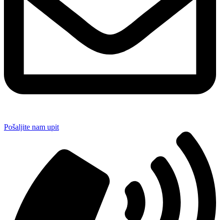
Pošaljite nam upit