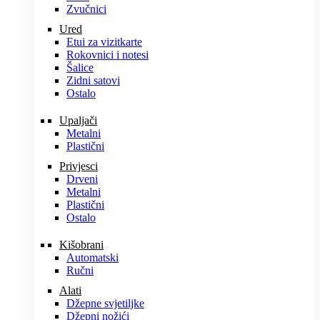
Zvučnici
Ured
Etui za vizitkarte
Rokovnici i notesi
Šalice
Zidni satovi
Ostalo
Upaljači
Metalni
Plastični
Privjesci
Drveni
Metalni
Plastični
Ostalo
Kišobrani
Automatski
Ručni
Alati
Džepne svjetiljke
Džepni nožići