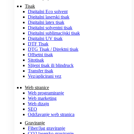
Tisak
Digitalni Eco solvent
Digitalni laserski tisak
Digitalni latex tisak
Digitalni solventni tisak
Digitalni sublimacijski tisak
Digitalni UV tisak
DTF Tisak
DTG Tisak / Direktni tisak
Offsetni tisak
Sitotisak
Slijepi tisak ili blindruck
Transfer tisak
Vez/aplicirani vez
Web stranice
Web programiranje
Web marketing
Web dizajn
SEO
Održavanje web stranica
Graviranje
Fiber/Jag graviranje
CO2 lasersko graviranje