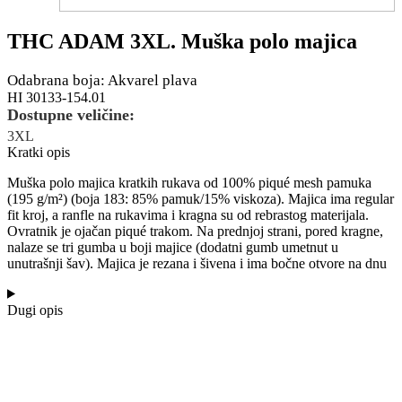
THC ADAM 3XL. Muška polo majica
Odabrana boja: Akvarel plava
HI 30133-154.01
Dostupne veličine:
3XL
Kratki opis
Muška polo majica kratkih rukava od 100% piqué mesh pamuka
(195 g/m²) (boja 183: 85% pamuk/15% viskoza). Majica ima regular
fit kroj, a ranfle na rukavima i kragna su od rebrastog materijala.
Ovratnik je ojačan piqué trakom. Na prednjoj strani, pored kragne,
nalaze se tri gumba u boji majice (dodatni gumb umetnut u
unutrašnji šav). Majica je rezana i šivena i ima bočne otvore na dnu
Dugi opis