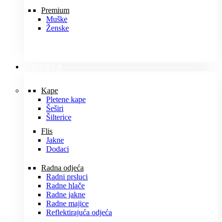
Premium
Muške
Ženske
ODJEĆA
Kape
Pletene kape
Šeširi
Šilterice
Flis
Jakne
Dodaci
Radna odjeća
Radni prsluci
Radne hlače
Radne jakne
Radne majice
Reflektirajuća odjeća