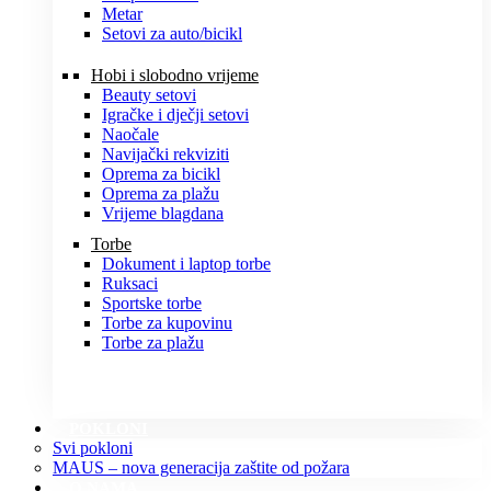
Metar
Setovi za auto/bicikl
Hobi i slobodno vrijeme
Beauty setovi
Igračke i dječji setovi
Naočale
Navijački rekviziti
Oprema za bicikl
Oprema za plažu
Vrijeme blagdana
Torbe
Dokument i laptop torbe
Ruksaci
Sportske torbe
Torbe za kupovinu
Torbe za plažu
POKLONI
Svi pokloni
MAUS – nova generacija zaštite od požara
O NAMA