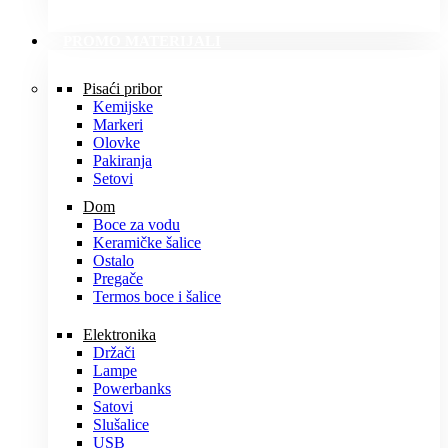
PROMO MATERIJALI
Pisaći pribor
Kemijske
Markeri
Olovke
Pakiranja
Setovi
Dom
Boce za vodu
Keramičke šalice
Ostalo
Pregače
Termos boce i šalice
Elektronika
Držači
Lampe
Powerbanks
Satovi
Slušalice
USB