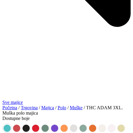
Sve majice
Početna
/
Trgovina
/
Majica
/
Polo
/
Muške
/ THC ADAM 3XL.
Muška polo majica
Dostupne boje