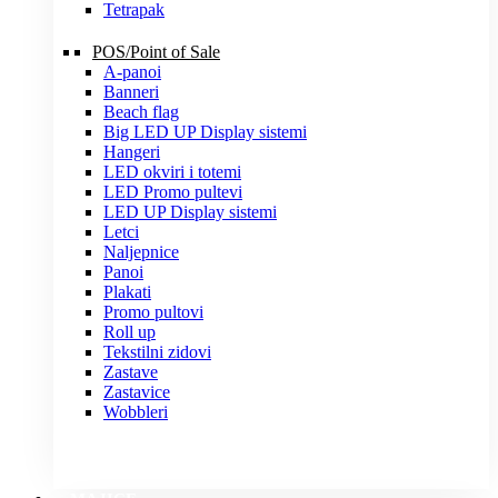
Tetrapak
POS/Point of Sale
A-panoi
Banneri
Beach flag
Big LED UP Display sistemi
Hangeri
LED okviri i totemi
LED Promo pultevi
LED UP Display sistemi
Letci
Naljepnice
Panoi
Plakati
Promo pultovi
Roll up
Tekstilni zidovi
Zastave
Zastavice
Wobbleri