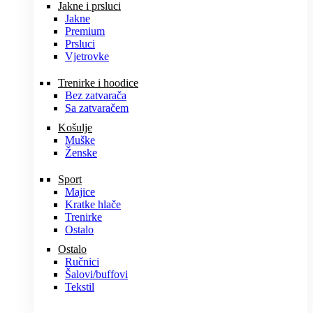
Jakne i prsluci
Jakne
Premium
Prsluci
Vjetrovke
Trenirke i hoodice
Bez zatvarača
Sa zatvaračem
Košulje
Muške
Ženske
Sport
Majice
Kratke hlače
Trenirke
Ostalo
Ostalo
Ručnici
Šalovi/buffovi
Tekstil