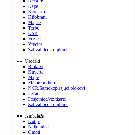
Brošure
Kape
Kemijske
Kišobrani
Majice
Torbe
USB
Vezice
Vrećice
Zahvalnice - diplome
Uredski
Blokovi
Kuverte
Mape
Memorandum
NCR/Samokopirajući blokovi
Pečati
Posjetnice/vizitkarte
Zahvalnice - diplome
Ambalaža
Kutije
Naljepnice
Omoti