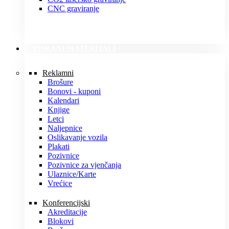
CNC graviranje
TISKANI MATERIJALI
Reklamni
Brošure
Bonovi - kuponi
Kalendari
Knjige
Letci
Naljepnice
Oslikavanje vozila
Plakati
Pozivnice
Pozivnice za vjenčanja
Ulaznice/Karte
Vrećice
Konferencijski
Akreditacije
Blokovi