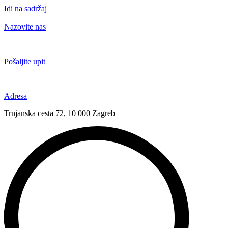
Idi na sadržaj
Nazovite nas
+385 91 6673 789
Pošaljite upit
novival@novival.hr
Adresa
Trnjanska cesta 72, 10 000 Zagreb