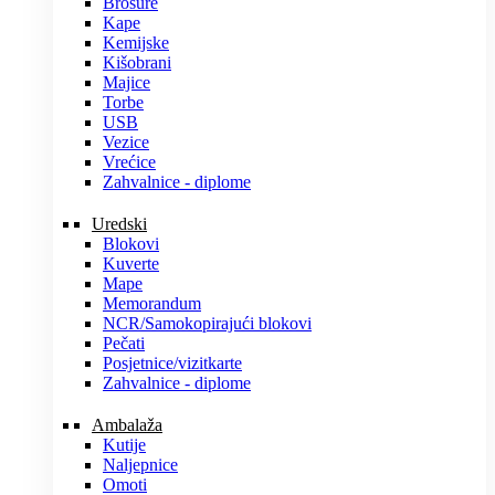
Brošure
Kape
Kemijske
Kišobrani
Majice
Torbe
USB
Vezice
Vrećice
Zahvalnice - diplome
Uredski
Blokovi
Kuverte
Mape
Memorandum
NCR/Samokopirajući blokovi
Pečati
Posjetnice/vizitkarte
Zahvalnice - diplome
Ambalaža
Kutije
Naljepnice
Omoti