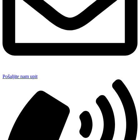
Pošaljite nam upit