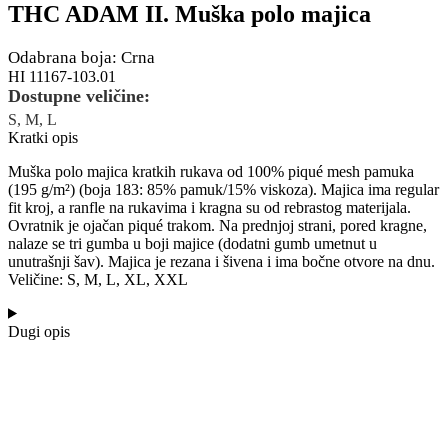
THC ADAM II. Muška polo majica
Odabrana boja: Crna
HI 11167-103.01
Dostupne veličine:
S, M, L
Kratki opis
Muška polo majica kratkih rukava od 100% piqué mesh pamuka
(195 g/m²) (boja 183: 85% pamuk/15% viskoza). Majica ima regular
fit kroj, a ranfle na rukavima i kragna su od rebrastog materijala.
Ovratnik je ojačan piqué trakom. Na prednjoj strani, pored kragne,
nalaze se tri gumba u boji majice (dodatni gumb umetnut u
unutrašnji šav). Majica je rezana i šivena i ima bočne otvore na dnu.
Veličine: S, M, L, XL, XXL
Dugi opis