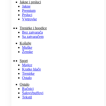
Jakne i prsluci
Jakne
Premium
Prsluci
Vjetrovke
Trenirke i hoodice
Bez zatvarača
Sa zatvaračem
Košulje
Muške
Ženske
Sport
Majice
Kratke hlače
Trenirke
Ostalo
Ostalo
Ručnici
Šalovi/buffovi
Tekstil