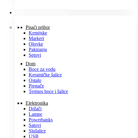
PROMO MATERIJALI
Pisaći pribor
Kemijske
Markeri
Olovke
Pakiranja
Setovi
Dom
Boce za vodu
Keramičke šalice
Ostalo
Pregače
Termos boce i šalice
Elektronika
Držači
Lampe
Powerbanks
Satovi
Slušalice
USB