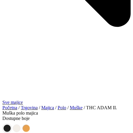
Sve majice
Početna
/
Trgovina
/
Majica
/
Polo
/
Muške
/ THC ADAM II.
Muška polo majica
Dostupne boje