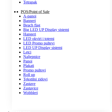
Tetrapak
POS/Point of Sale
A-panoi
Banneri
Beach flag
Big LED UP Display sistemi
Hangeri
LED okviri i totemi
LED Promo pultevi
LED UP Display sistemi
Letci
Naljepnice
Panoi
Plakati
Promo pultovi
Roll up
Tekstilni zidovi
Zastave
Zastavice
Wobbleri