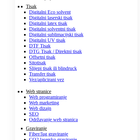
Tisak
Digitalni Eco solvent
Digitalni laserski tisak
Digitalni latex tisak
Digitalni solventni tisak
Digitalni sublimacijski tisak
Digitalni UV tisak
DTF Tisak
DTG Tisak / Direktni tisak
Offsetni tisak
Sitotisak
Slijepi tisak ili blindruck
Transfer tisak
Vez/aplicirani vez
Web stranice
Web programiranje
Web marketing
Web dizajn
SEO
Održavanje web stranica
Graviranje
Fiber/Jag graviranje
CO2 lasersko graviranje