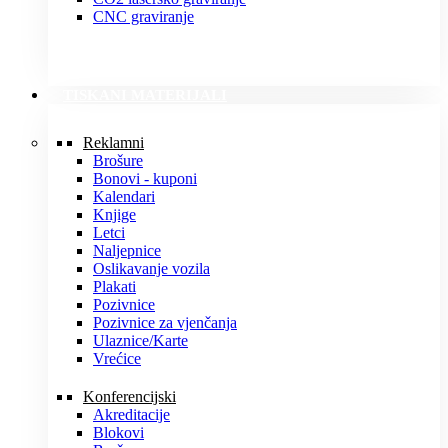
CNC graviranje
TISKANI MATERIJALI
Reklamni
Brošure
Bonovi - kuponi
Kalendari
Knjige
Letci
Naljepnice
Oslikavanje vozila
Plakati
Pozivnice
Pozivnice za vjenčanja
Ulaznice/Karte
Vrećice
Konferencijski
Akreditacije
Blokovi