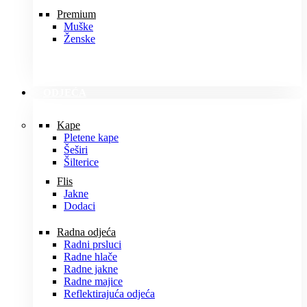
Premium
Muške
Ženske
ODJEĆA
Kape
Pletene kape
Šeširi
Šilterice
Flis
Jakne
Dodaci
Radna odjeća
Radni prsluci
Radne hlače
Radne jakne
Radne majice
Reflektirajuća odjeća