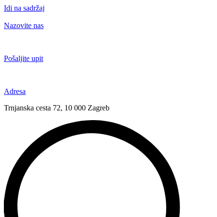
Idi na sadržaj
Nazovite nas
+385 91 6673 789
Pošaljite upit
novival@novival.hr
Adresa
Trnjanska cesta 72, 10 000 Zagreb