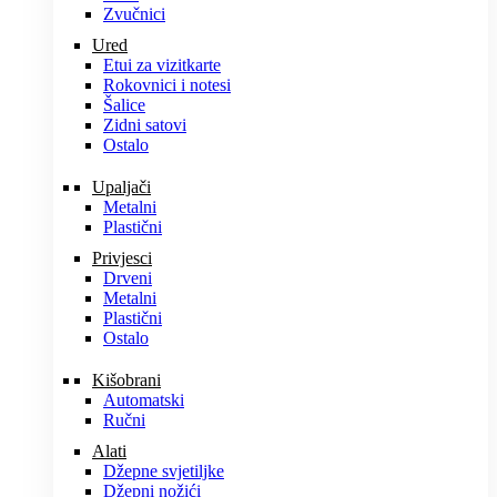
Zvučnici
Ured
Etui za vizitkarte
Rokovnici i notesi
Šalice
Zidni satovi
Ostalo
Upaljači
Metalni
Plastični
Privjesci
Drveni
Metalni
Plastični
Ostalo
Kišobrani
Automatski
Ručni
Alati
Džepne svjetiljke
Džepni nožići