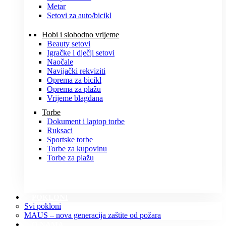
Metar
Setovi za auto/bicikl
Hobi i slobodno vrijeme
Beauty setovi
Igračke i dječji setovi
Naočale
Navijački rekviziti
Oprema za bicikl
Oprema za plažu
Vrijeme blagdana
Torbe
Dokument i laptop torbe
Ruksaci
Sportske torbe
Torbe za kupovinu
Torbe za plažu
POKLONI
Svi pokloni
MAUS – nova generacija zaštite od požara
O NAMA