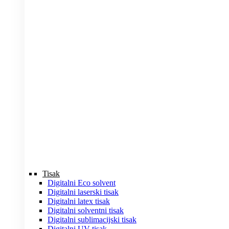
Tisak
Digitalni Eco solvent
Digitalni laserski tisak
Digitalni latex tisak
Digitalni solventni tisak
Digitalni sublimacijski tisak
Digitalni UV tisak