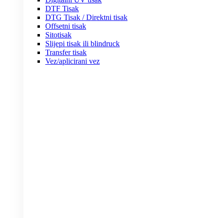
DTF Tisak
DTG Tisak / Direktni tisak
Offsetni tisak
Sitotisak
Slijepi tisak ili blindruck
Transfer tisak
Vez/aplicirani vez