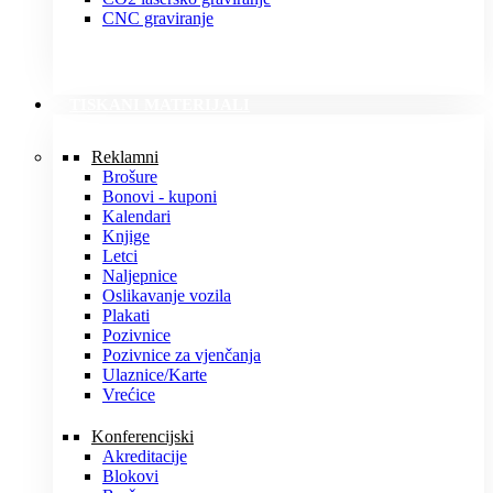
CNC graviranje
TISKANI MATERIJALI
Reklamni
Brošure
Bonovi - kuponi
Kalendari
Knjige
Letci
Naljepnice
Oslikavanje vozila
Plakati
Pozivnice
Pozivnice za vjenčanja
Ulaznice/Karte
Vrećice
Konferencijski
Akreditacije
Blokovi