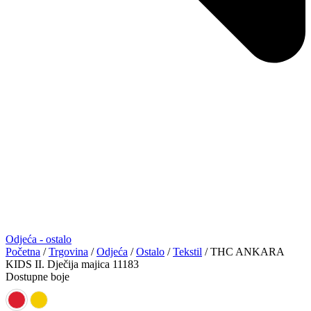
Odjeća - ostalo
Početna
/
Trgovina
/
Odjeća
/
Ostalo
/
Tekstil
/ THC ANKARA
KIDS II. Dječija majica 11183
Dostupne boje