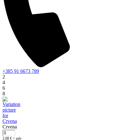
+385 91 6673 789
2
4
6
8
Crvena
2,08
€
+ pdv