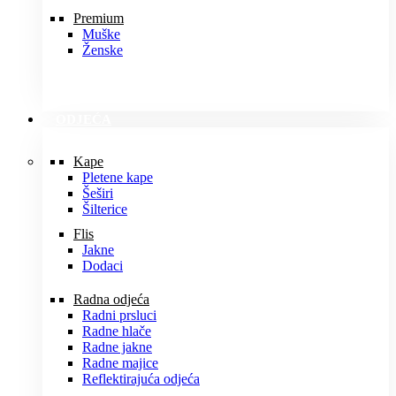
Premium
Muške
Ženske
ODJEĆA
Kape
Pletene kape
Šeširi
Šilterice
Flis
Jakne
Dodaci
Radna odjeća
Radni prsluci
Radne hlače
Radne jakne
Radne majice
Reflektirajuća odjeća