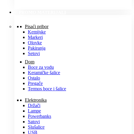
PROMO MATERIJALI
Pisaći pribor
Kemijske
Markeri
Olovke
Pakiranja
Setovi
Dom
Boce za vodu
Keramičke šalice
Ostalo
Pregače
Termos boce i šalice
Elektronika
Držači
Lampe
Powerbanks
Satovi
Slušalice
USB