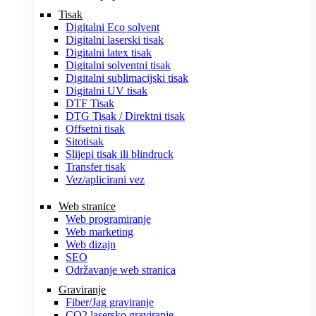
Tisak
Digitalni Eco solvent
Digitalni laserski tisak
Digitalni latex tisak
Digitalni solventni tisak
Digitalni sublimacijski tisak
Digitalni UV tisak
DTF Tisak
DTG Tisak / Direktni tisak
Offsetni tisak
Sitotisak
Slijepi tisak ili blindruck
Transfer tisak
Vez/aplicirani vez
Web stranice
Web programiranje
Web marketing
Web dizajn
SEO
Održavanje web stranica
Graviranje
Fiber/Jag graviranje
CO2 lasersko graviranje