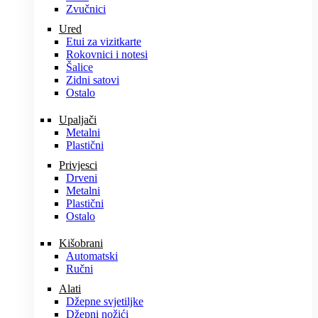
Zvučnici
Ured
Etui za vizitkarte
Rokovnici i notesi
Šalice
Zidni satovi
Ostalo
Upaljači
Metalni
Plastični
Privjesci
Drveni
Metalni
Plastični
Ostalo
Kišobrani
Automatski
Ručni
Alati
Džepne svjetiljke
Džepni nožići