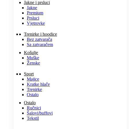
Jakne i prsluci
Jakne
Premium
Prsluci
Vjetrovke
Trenirke i hoodice
Bez zatvarača
Sa zatvaračem
Košulje
Muške
Ženske
Sport
Majice
Kratke hlače
Trenirke
Ostalo
Ostalo
Ručnici
Šalovi/buffovi
Tekstil