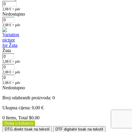
2,08
€
+ pdv
Nedostupno
2,08
€
+ pdv
Žuta
2,08
€
+ pdv
2,08
€
+ pdv
2,08
€
+ pdv
Nedostupno
Broj odabranih proizvoda
:
0
Ukupna cijena
:
0,00
€
0 Items, Total $0.00
Dodaj u košaricu
DTG direkt tisak na tekstil
DTF digitalni tisak na tekstil