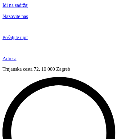
Idi na sadržaj
Nazovite nas
+385 91 6673 789
Pošaljite upit
novival@novival.hr
Adresa
Trnjanska cesta 72, 10 000 Zagreb