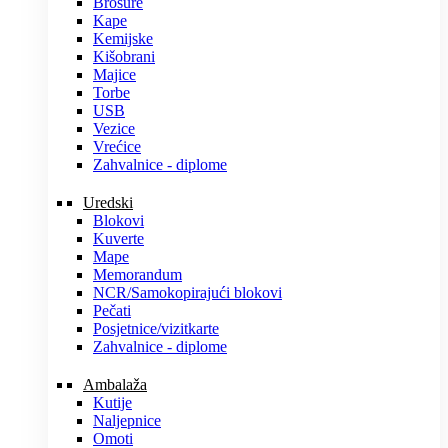
Brošure
Kape
Kemijske
Kišobrani
Majice
Torbe
USB
Vezice
Vrećice
Zahvalnice - diplome
Uredski
Blokovi
Kuverte
Mape
Memorandum
NCR/Samokopirajući blokovi
Pečati
Posjetnice/vizitkarte
Zahvalnice - diplome
Ambalaža
Kutije
Naljepnice
Omoti