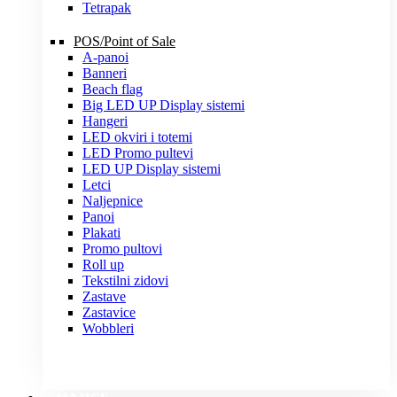
Tetrapak
POS/Point of Sale
A-panoi
Banneri
Beach flag
Big LED UP Display sistemi
Hangeri
LED okviri i totemi
LED Promo pultevi
LED UP Display sistemi
Letci
Naljepnice
Panoi
Plakati
Promo pultovi
Roll up
Tekstilni zidovi
Zastave
Zastavice
Wobbleri