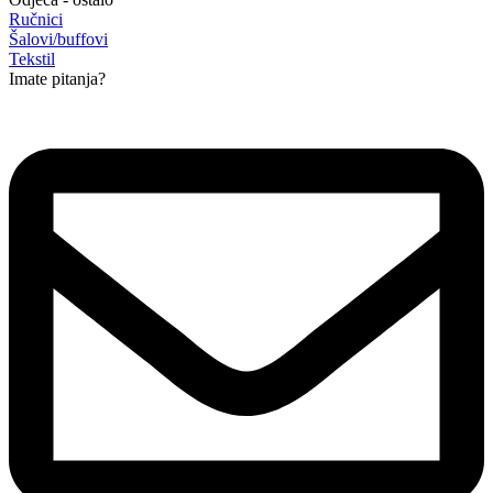
Ručnici
Šalovi/buffovi
Tekstil
Imate pitanja?