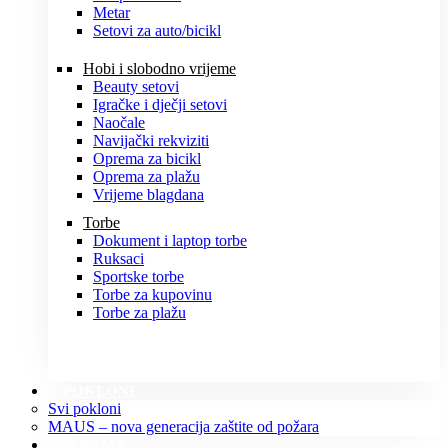
Metar
Setovi za auto/bicikl
Hobi i slobodno vrijeme
Beauty setovi
Igračke i dječji setovi
Naočale
Navijački rekviziti
Oprema za bicikl
Oprema za plažu
Vrijeme blagdana
Torbe
Dokument i laptop torbe
Ruksaci
Sportske torbe
Torbe za kupovinu
Torbe za plažu
POKLONI
Svi pokloni
MAUS – nova generacija zaštite od požara
O NAMA