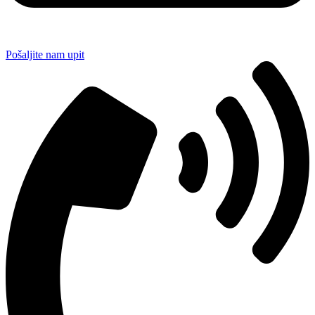
Pošaljite nam upit