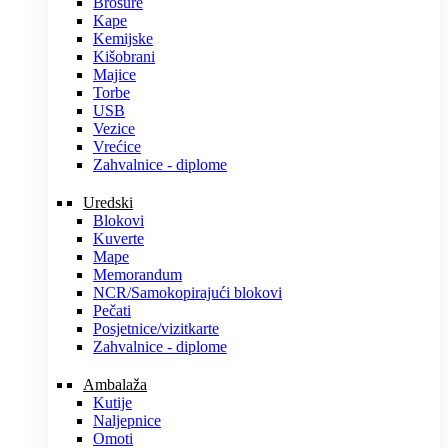
Brošure
Kape
Kemijske
Kišobrani
Majice
Torbe
USB
Vezice
Vrećice
Zahvalnice - diplome
Uredski
Blokovi
Kuverte
Mape
Memorandum
NCR/Samokopirajući blokovi
Pečati
Posjetnice/vizitkarte
Zahvalnice - diplome
Ambalaža
Kutije
Naljepnice
Omoti