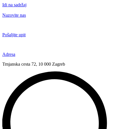
Idi na sadržaj
Nazovite nas
+385 91 6673 789
Pošaljite upit
novival@novival.hr
Adresa
Trnjanska cesta 72, 10 000 Zagreb