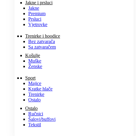
Jakne i prsluci
Jakne
Premium
Prsluci
Vjetrovke
Trenirke i hoodice
Bez zatvarača
Sa zatvaračem
Košulje
Muške
Ženske
Sport
Majice
Kratke hlače
Trenirke
Ostalo
Ostalo
Ručnici
Šalovi/buffovi
Tekstil