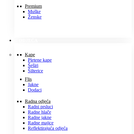
Premium
Muške
Ženske
ODJEĆA
Kape
Pletene kape
Šeširi
Šilterice
Flis
Jakne
Dodaci
Radna odjeća
Radni prsluci
Radne hlače
Radne jakne
Radne majice
Reflektirajuća odjeća