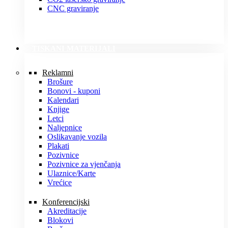
CNC graviranje
TISKANI MATERIJALI
Reklamni
Brošure
Bonovi - kuponi
Kalendari
Knjige
Letci
Naljepnice
Oslikavanje vozila
Plakati
Pozivnice
Pozivnice za vjenčanja
Ulaznice/Karte
Vrećice
Konferencijski
Akreditacije
Blokovi