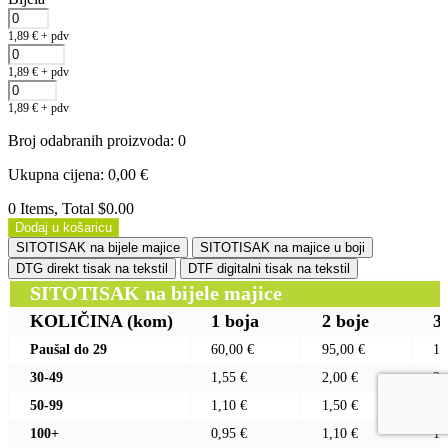
1,89
€
+ pdv
1,89
€
+ pdv
1,89
€
+ pdv
Broj odabranih proizvoda
:
0
Ukupna cijena
:
0,00
€
0 Items, Total $0.00
Dodaj u košaricu
SITOTISAK na bijele majice
SITOTISAK na majice u boji
DTG direkt tisak na tekstil
DTF digitalni tisak na tekstil
SITOTISAK na bijele majice
KOLIČINA
(kom)
1 boja
2 boje
3
Paušal do 29
60,00 €
95,00 €
13
30-49
1,55 €
2,00 €
2,
50-99
1,10 €
1,50 €
1,
100+
0,95 €
1,10 €
1,