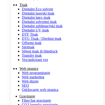
Tisak
Digitalni Eco solvent
Digitalni laserski tisak
Digitalni latex tisak
Digitalni solventni tisak
Digitalni sublimacijski tisak
Digitalni UV tisak
DTF Tisak
DTG Tisak / Direktni tisak
Offsetni tisak
Sitotisak
Slijepi tisak ili blindruck
Transfer tisak
Vez/aplicirani vez
Web stranice
Web programiranje
Web marketing
Web dizajn
SEO
Održavanje web stranica
Graviranje
Fiber/Jag graviranje
CO2 lasersko graviranje