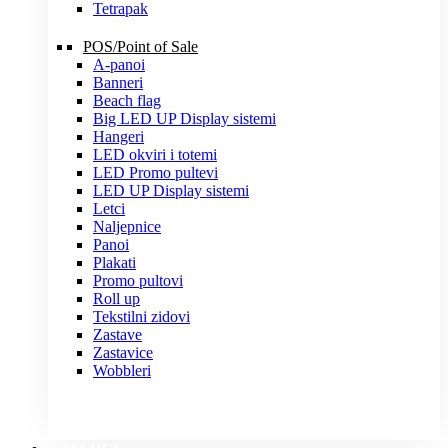
Tetrapak
POS/Point of Sale
A-panoi
Banneri
Beach flag
Big LED UP Display sistemi
Hangeri
LED okviri i totemi
LED Promo pultevi
LED UP Display sistemi
Letci
Naljepnice
Panoi
Plakati
Promo pultovi
Roll up
Tekstilni zidovi
Zastave
Zastavice
Wobbleri