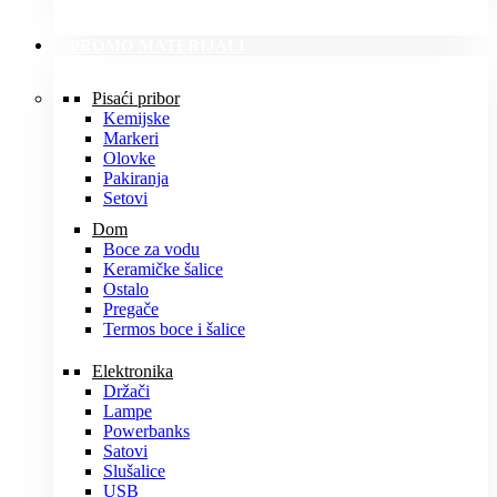
PROMO MATERIJALI
Pisaći pribor
Kemijske
Markeri
Olovke
Pakiranja
Setovi
Dom
Boce za vodu
Keramičke šalice
Ostalo
Pregače
Termos boce i šalice
Elektronika
Držači
Lampe
Powerbanks
Satovi
Slušalice
USB