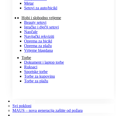
Metar
Setovi za auto/bicikl
Hobi i slobodno vrijeme
Beauty setovi
Igračke i dječji setovi
Naočale
Navijački rekviziti
Oprema za bicikl
Oprema za plažu
Vrijeme blagdana
Torbe
Dokument i laptop torbe
Ruksaci
Sportske torbe
Torbe za kupovinu
Torbe za plažu
POKLONI
Svi pokloni
MAUS – nova generacija zaštite od požara
O NAMA