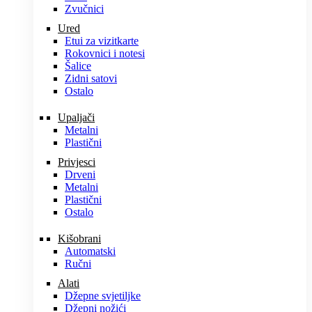
Zvučnici
Ured
Etui za vizitkarte
Rokovnici i notesi
Šalice
Zidni satovi
Ostalo
Upaljači
Metalni
Plastični
Privjesci
Drveni
Metalni
Plastični
Ostalo
Kišobrani
Automatski
Ručni
Alati
Džepne svjetiljke
Džepni nožići