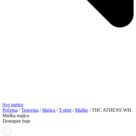
Sve majice
Početna
/
Trgovina
/
Majica
/
T-shirt
/
Muške
/ THC ATHENS WH.
Muška majica
Dostupne boje