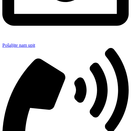
Pošaljite nam upit