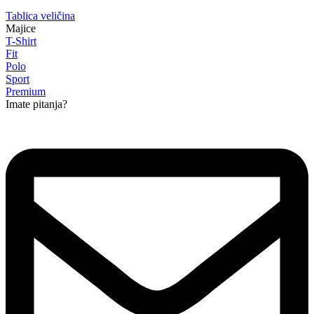
Tablica veličina
Majice
T-Shirt
Fit
Polo
Sport
Premium
Imate pitanja?