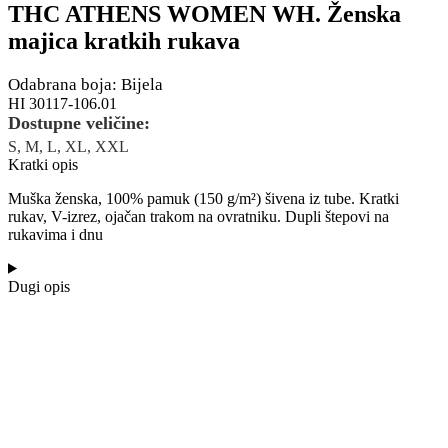
THC ATHENS WOMEN WH. Ženska
majica kratkih rukava
Odabrana boja: Bijela
HI 30117-106.01
Dostupne veličine:
S, M, L, XL, XXL
Kratki opis
Muška ženska, 100% pamuk (150 g/m²) šivena iz tube. Kratki
rukav, V-izrez, ojačan trakom na ovratniku. Dupli štepovi na
rukavima i dnu
Dugi opis