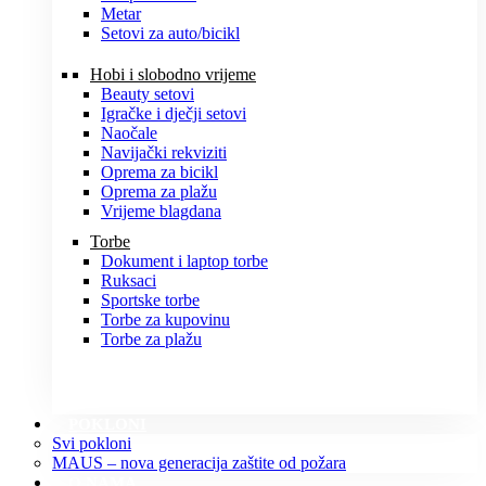
Metar
Setovi za auto/bicikl
Hobi i slobodno vrijeme
Beauty setovi
Igračke i dječji setovi
Naočale
Navijački rekviziti
Oprema za bicikl
Oprema za plažu
Vrijeme blagdana
Torbe
Dokument i laptop torbe
Ruksaci
Sportske torbe
Torbe za kupovinu
Torbe za plažu
POKLONI
Svi pokloni
MAUS – nova generacija zaštite od požara
O NAMA