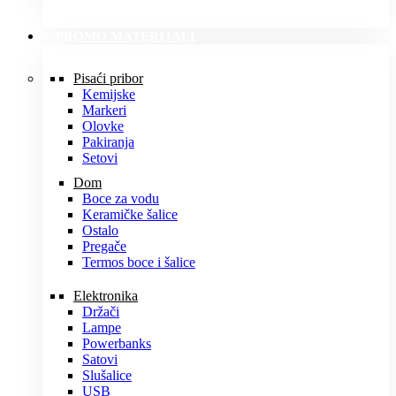
PROMO MATERIJALI
Pisaći pribor
Kemijske
Markeri
Olovke
Pakiranja
Setovi
Dom
Boce za vodu
Keramičke šalice
Ostalo
Pregače
Termos boce i šalice
Elektronika
Držači
Lampe
Powerbanks
Satovi
Slušalice
USB