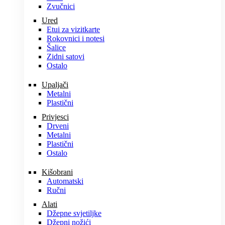
Zvučnici
Ured
Etui za vizitkarte
Rokovnici i notesi
Šalice
Zidni satovi
Ostalo
Upaljači
Metalni
Plastični
Privjesci
Drveni
Metalni
Plastični
Ostalo
Kišobrani
Automatski
Ručni
Alati
Džepne svjetiljke
Džepni nožići