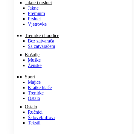
Jakne i prsluci
Jakne
Premium
Prsluci
Vjetrovke
Trenirke i hoodice
Bez zatvarača
Sa zatvaračem
Košulje
Muške
Ženske
Sport
Majice
Kratke hlače
Trenirke
Ostalo
Ostalo
Ručnici
Šalovi/buffovi
Tekstil