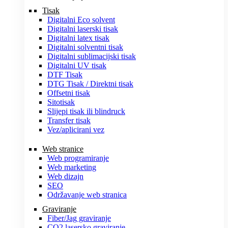
Tisak
Digitalni Eco solvent
Digitalni laserski tisak
Digitalni latex tisak
Digitalni solventni tisak
Digitalni sublimacijski tisak
Digitalni UV tisak
DTF Tisak
DTG Tisak / Direktni tisak
Offsetni tisak
Sitotisak
Slijepi tisak ili blindruck
Transfer tisak
Vez/aplicirani vez
Web stranice
Web programiranje
Web marketing
Web dizajn
SEO
Održavanje web stranica
Graviranje
Fiber/Jag graviranje
CO2 lasersko graviranje