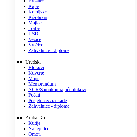
Brošure
Kape
Kemijske
Kišobrani
Majice
Torbe
USB
Vezice
Vrećice
Zahvalnice - diplome
Uredski
Blokovi
Kuverte
Mape
Memorandum
NCR/Samokopirajući blokovi
Pečati
Posjetnice/vizitkarte
Zahvalnice - diplome
Ambalaža
Kutije
Naljepnice
Omoti