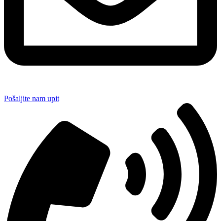
Pošaljite nam upit