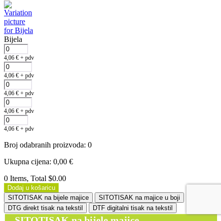
Bijela
4,06
€
+ pdv
4,06
€
+ pdv
4,06
€
+ pdv
4,06
€
+ pdv
4,06
€
+ pdv
Broj odabranih proizvoda
:
0
Ukupna cijena
:
0,00
€
0 Items, Total $0.00
Dodaj u košaricu
SITOTISAK na bijele majice
SITOTISAK na majice u boji
DTG direkt tisak na tekstil
DTF digitalni tisak na tekstil
SITOTISAK na bijele majice