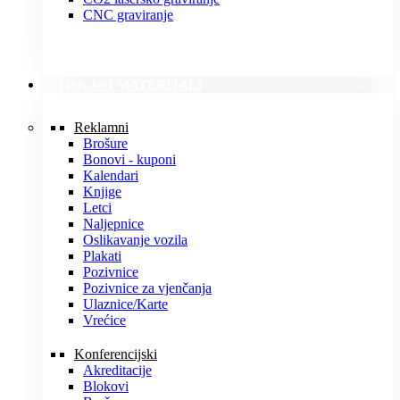
CNC graviranje
TISKANI MATERIJALI
Reklamni
Brošure
Bonovi - kuponi
Kalendari
Knjige
Letci
Naljepnice
Oslikavanje vozila
Plakati
Pozivnice
Pozivnice za vjenčanja
Ulaznice/Karte
Vrećice
Konferencijski
Akreditacije
Blokovi