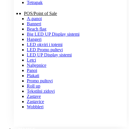
Tetrapak
POS/Point of Sale
A-panoi
Banneri
Beach flag
Big LED UP Display sistemi
Hangeri
LED okviri i totemi
LED Promo pultevi
LED UP Display sistemi
Letci
Naljepnice
Panoi
Plakati
Promo pultovi
Roll up
Tekstilni zidovi
Zastave
Zastavice
Wobbleri