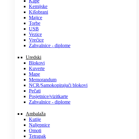
Kape
Kemijske
Kišobrani
Majice
Torbe
USB
Vezice
Vrećice
Zahvalnice - diplome
Uredski
Blokovi
Kuverte
Mape
Memorandum
NCR/Samokopirajući blokovi
Pečati
Posjetnice/vizitkarte
Zahvalnice - diplome
Ambalaža
Kutije
Naljepnice
Omoti
Tetrapak