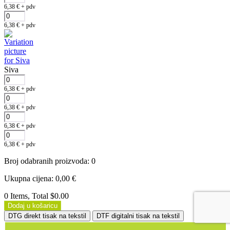
6,38
€
+ pdv
6,38
€
+ pdv
Siva
6,38
€
+ pdv
6,38
€
+ pdv
6,38
€
+ pdv
6,38
€
+ pdv
Broj odabranih proizvoda
:
0
Ukupna cijena
:
0,00
€
0 Items, Total $0.00
Dodaj u košaricu
DTG direkt tisak na tekstil
DTF digitalni tisak na tekstil