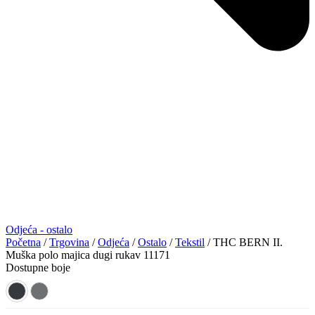
Odjeća - ostalo
Početna
/
Trgovina
/
Odjeća
/
Ostalo
/
Tekstil
/ THC BERN II.
Muška polo majica dugi rukav 11171
Dostupne boje