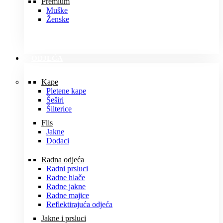
Premium
Muške
Ženske
ODJEĆA
Kape
Pletene kape
Šeširi
Šilterice
Flis
Jakne
Dodaci
Radna odjeća
Radni prsluci
Radne hlače
Radne jakne
Radne majice
Reflektirajuća odjeća
Jakne i prsluci