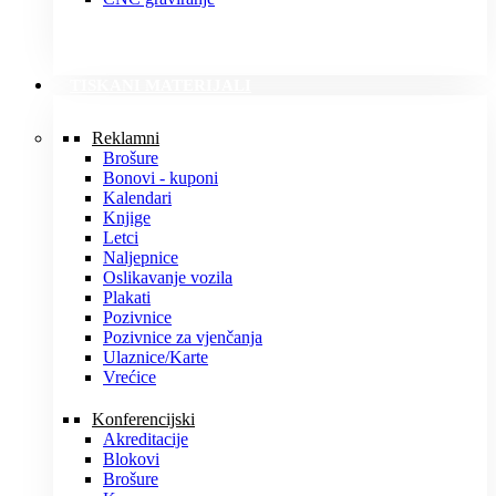
TISKANI MATERIJALI
Reklamni
Brošure
Bonovi - kuponi
Kalendari
Knjige
Letci
Naljepnice
Oslikavanje vozila
Plakati
Pozivnice
Pozivnice za vjenčanja
Ulaznice/Karte
Vrećice
Konferencijski
Akreditacije
Blokovi
Brošure