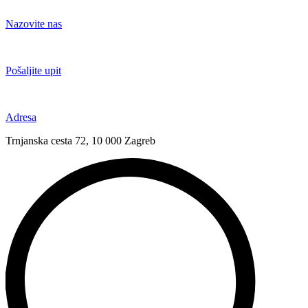
Idi
na
Nazovite nas
sadržaj
+385 91 6673 789
Pošaljite upit
novival@novival.hr
Adresa
Trnjanska cesta 72, 10 000 Zagreb