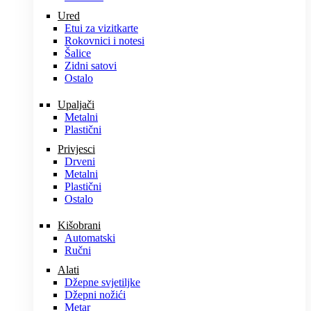
Ured
Etui za vizitkarte
Rokovnici i notesi
Šalice
Zidni satovi
Ostalo
Upaljači
Metalni
Plastični
Privjesci
Drveni
Metalni
Plastični
Ostalo
Kišobrani
Automatski
Ručni
Alati
Džepne svjetiljke
Džepni nožići
Metar