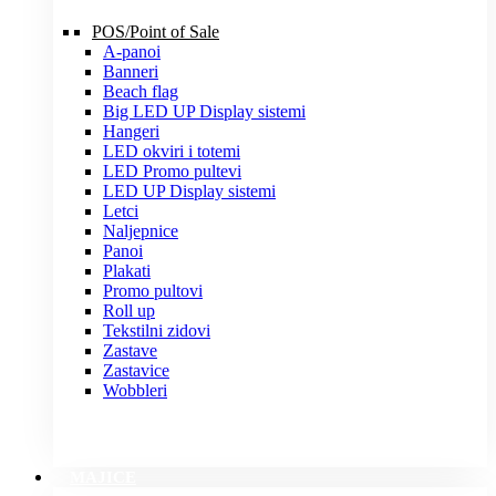
POS/Point of Sale
A-panoi
Banneri
Beach flag
Big LED UP Display sistemi
Hangeri
LED okviri i totemi
LED Promo pultevi
LED UP Display sistemi
Letci
Naljepnice
Panoi
Plakati
Promo pultovi
Roll up
Tekstilni zidovi
Zastave
Zastavice
Wobbleri
MAJICE