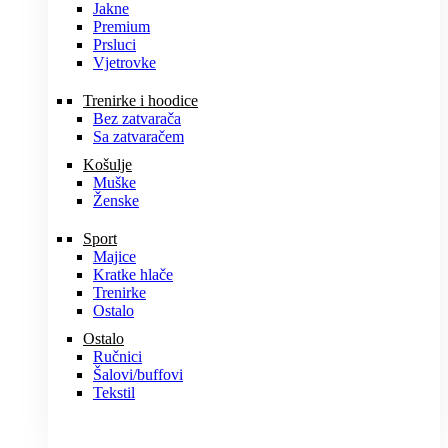
Jakne
Premium
Prsluci
Vjetrovke
Trenirke i hoodice
Bez zatvarača
Sa zatvaračem
Košulje
Muške
Ženske
Sport
Majice
Kratke hlače
Trenirke
Ostalo
Ostalo
Ručnici
Šalovi/buffovi
Tekstil