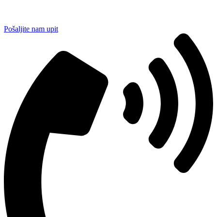
Pošaljite nam upit