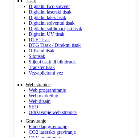
Tisak
Digitalni Eco solvent
Digitalni laserski tisak
Digitalni latex tisak
Digitalni solventni tisak
Digitalni sublimacijski tisak
Digitalni UV tisak
DTF Tisak
DTG Tisak / Direktni tisak
Offsetni tisak
Sitotisak
Slijepi tisak ili blindruck
Transfer tisak
Vez/aplicirani vez
Web stranice
Web programiranje
Web marketing
Web dizajn
SEO
Održavanje web stranica
Graviranje
Fiber/Jag graviranje
CO2 lasersko graviranje
CNC graviranje