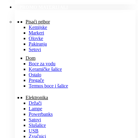
PROMO MATERIJALI
Pisaći pribor
Kemijske
Markeri
Olovke
Pakiranja
Setovi
Dom
Boce za vodu
Keramičke šalice
Ostalo
Pregače
Termos boce i šalice
Elektronika
Držači
Lampe
Powerbanks
Satovi
Slušalice
USB
Zvučnici