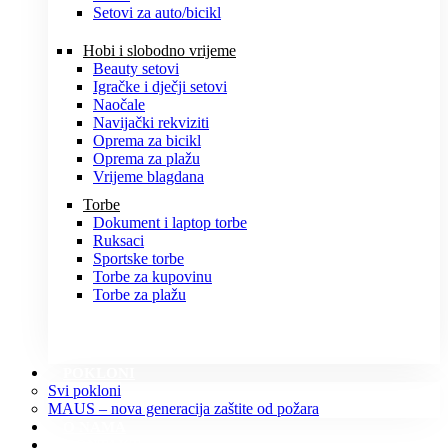
Setovi za auto/bicikl
Hobi i slobodno vrijeme
Beauty setovi
Igračke i dječji setovi
Naočale
Navijački rekviziti
Oprema za bicikl
Oprema za plažu
Vrijeme blagdana
Torbe
Dokument i laptop torbe
Ruksaci
Sportske torbe
Torbe za kupovinu
Torbe za plažu
POKLONI
Svi pokloni
MAUS – nova generacija zaštite od požara
O NAMA
KONTAKT