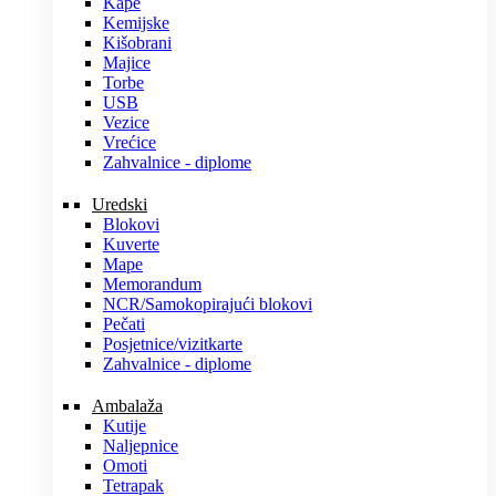
Kape
Kemijske
Kišobrani
Majice
Torbe
USB
Vezice
Vrećice
Zahvalnice - diplome
Uredski
Blokovi
Kuverte
Mape
Memorandum
NCR/Samokopirajući blokovi
Pečati
Posjetnice/vizitkarte
Zahvalnice - diplome
Ambalaža
Kutije
Naljepnice
Omoti
Tetrapak