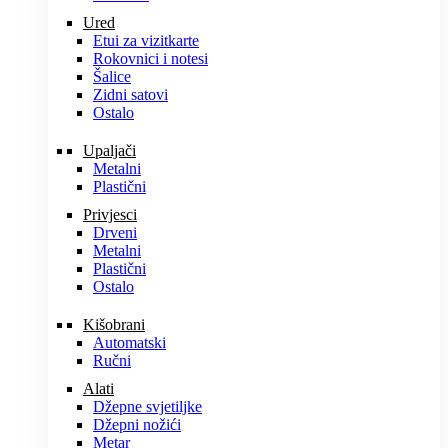
Ured
Etui za vizitkarte
Rokovnici i notesi
Šalice
Zidni satovi
Ostalo
Upaljači
Metalni
Plastični
Privjesci
Drveni
Metalni
Plastični
Ostalo
Kišobrani
Automatski
Ručni
Alati
Džepne svjetiljke
Džepni nožići
Metar