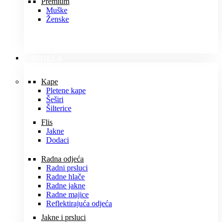
Premium
Muške
Ženske
ODJEĆA
Kape
Pletene kape
Šeširi
Šilterice
Flis
Jakne
Dodaci
Radna odjeća
Radni prsluci
Radne hlače
Radne jakne
Radne majice
Reflektirajuća odjeća
Jakne i prsluci