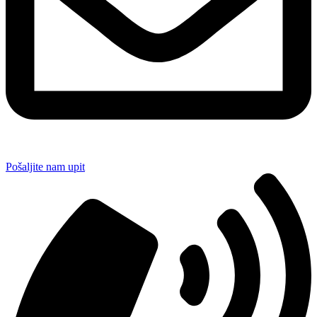
Pošaljite nam upit