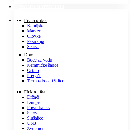
PROMO MATERIJALI
Pisaći pribor
Kemijske
Markeri
Olovke
Pakiranja
Setovi
Dom
Boce za vodu
Keramičke šalice
Ostalo
Pregače
Termos boce i šalice
Elektronika
Držači
Lampe
Powerbanks
Satovi
Slušalice
USB
Zvučnici