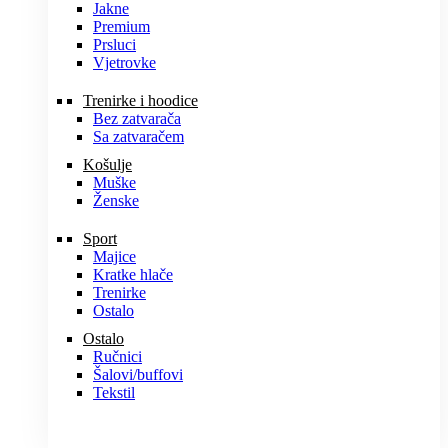
Jakne
Premium
Prsluci
Vjetrovke
Trenirke i hoodice
Bez zatvarača
Sa zatvaračem
Košulje
Muške
Ženske
Sport
Majice
Kratke hlače
Trenirke
Ostalo
Ostalo
Ručnici
Šalovi/buffovi
Tekstil