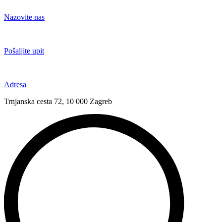
Idi
na
Nazovite nas
sadržaj
+385 91 6673 789
Pošaljite upit
novival@novival.hr
Adresa
Trnjanska cesta 72, 10 000 Zagreb