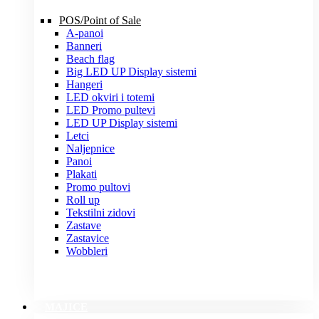
POS/Point of Sale
A-panoi
Banneri
Beach flag
Big LED UP Display sistemi
Hangeri
LED okviri i totemi
LED Promo pultevi
LED UP Display sistemi
Letci
Naljepnice
Panoi
Plakati
Promo pultovi
Roll up
Tekstilni zidovi
Zastave
Zastavice
Wobbleri
MAJICE