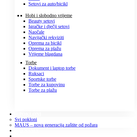
Setovi za auto/bicikl
Hobi i slobodno vrijeme
Beauty setovi
Igračke i dječji setovi
Naočale
Navijački rekviziti
Oprema za bicikl
Oprema za plažu
Vrijeme blagdana
Torbe
Dokument i laptop torbe
Ruksaci
Sportske torbe
Torbe za kupovinu
Torbe za plažu
POKLONI
Svi pokloni
MAUS – nova generacija zaštite od požara
O NAMA
KONTAKT