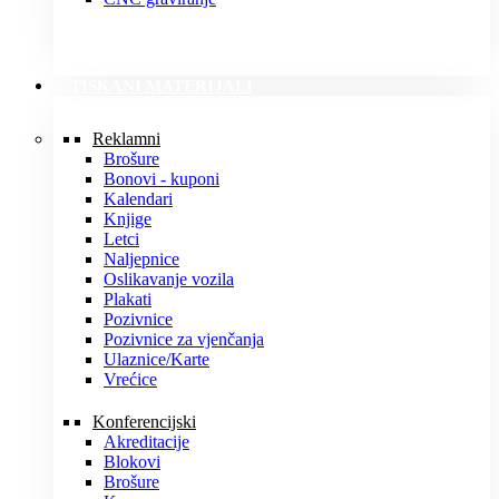
TISKANI MATERIJALI
Reklamni
Brošure
Bonovi - kuponi
Kalendari
Knjige
Letci
Naljepnice
Oslikavanje vozila
Plakati
Pozivnice
Pozivnice za vjenčanja
Ulaznice/Karte
Vrećice
Konferencijski
Akreditacije
Blokovi
Brošure