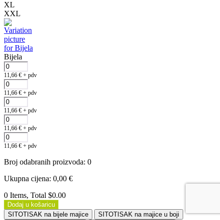
XL
XXL
Bijela
11,66
€
+ pdv
11,66
€
+ pdv
11,66
€
+ pdv
11,66
€
+ pdv
11,66
€
+ pdv
Broj odabranih proizvoda
:
0
Ukupna cijena
:
0,00
€
0 Items, Total $0.00
Dodaj u košaricu
SITOTISAK na bijele majice
SITOTISAK na majice u boji