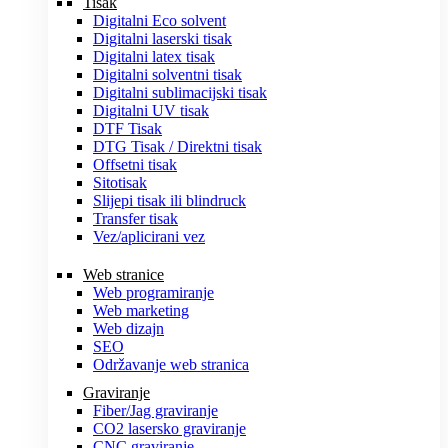
Tisak
Digitalni Eco solvent
Digitalni laserski tisak
Digitalni latex tisak
Digitalni solventni tisak
Digitalni sublimacijski tisak
Digitalni UV tisak
DTF Tisak
DTG Tisak / Direktni tisak
Offsetni tisak
Sitotisak
Slijepi tisak ili blindruck
Transfer tisak
Vez/aplicirani vez
Web stranice
Web programiranje
Web marketing
Web dizajn
SEO
Održavanje web stranica
Graviranje
Fiber/Jag graviranje
CO2 lasersko graviranje
CNC graviranje