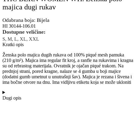
majica dugi rukav
Odabrana boja: Bijela
HI 30144-106.01
Dostupne veličine:
S, M, L, XL, XXL
Kratki opis
Ženska polo majica dugih rukava od 100% piqué mesh pamuka
(210 g/m²). Majica ima regular fit kroj, a ranfle na rukavima i kragna
su od rebrastog materijala. Ovratnik je ojačan piqué trakom. Na
prednjoj strani, pored kragne, nalaze se 4 gumba u boji majice
(dodatni gumb umetnut u unutrašnji šav). Majica je rezana i šivena i
ima bočne otvore na dnu. Ima vidljivu etiketu koja se može ukloniti
Dugi opis