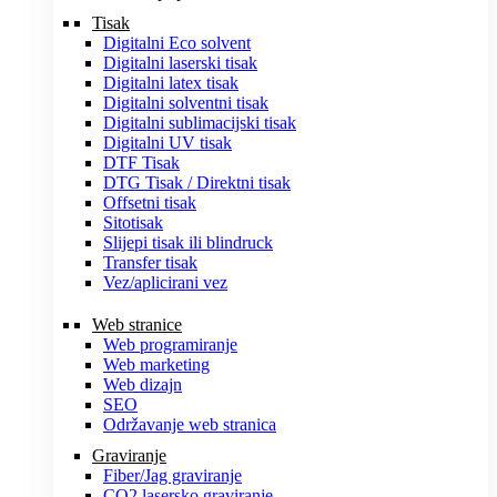
Tisak
Digitalni Eco solvent
Digitalni laserski tisak
Digitalni latex tisak
Digitalni solventni tisak
Digitalni sublimacijski tisak
Digitalni UV tisak
DTF Tisak
DTG Tisak / Direktni tisak
Offsetni tisak
Sitotisak
Slijepi tisak ili blindruck
Transfer tisak
Vez/aplicirani vez
Web stranice
Web programiranje
Web marketing
Web dizajn
SEO
Održavanje web stranica
Graviranje
Fiber/Jag graviranje
CO2 lasersko graviranje