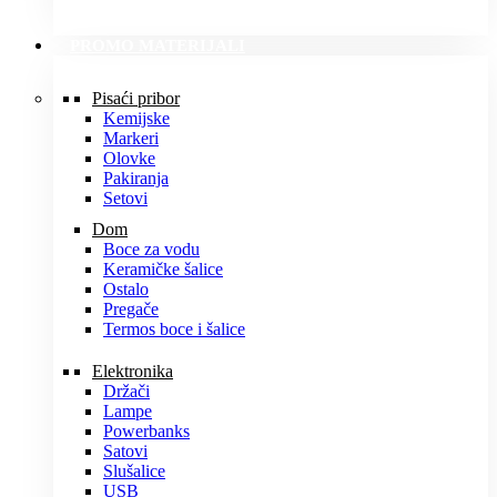
PROMO MATERIJALI
Pisaći pribor
Kemijske
Markeri
Olovke
Pakiranja
Setovi
Dom
Boce za vodu
Keramičke šalice
Ostalo
Pregače
Termos boce i šalice
Elektronika
Držači
Lampe
Powerbanks
Satovi
Slušalice
USB