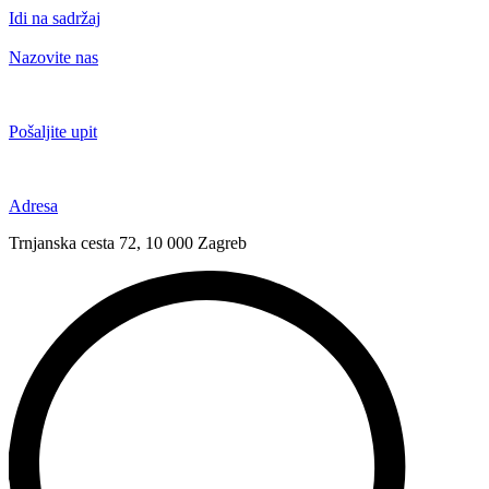
Idi na sadržaj
Nazovite nas
+385 91 6673 789
Pošaljite upit
novival@novival.hr
Adresa
Trnjanska cesta 72, 10 000 Zagreb