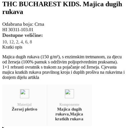
THC BUCHAREST KIDS. Majica dugih
rukava
Odabrana boja: Crna
HI 30311-103.01
Dostupne veličine:
10, 12, 2, 4, 6, 8
Kratki opis
Majica dugih rukava (150 g/m²), s enzimskim tretmanom, za djecu
od žerseja (100% pamuk s održivim poljoprivrednim praksama).
1×1 rebrasti ovratnik s trakom za pojačanje od žerseja. Cjevasta
majica kratkih rukava pravilnog kroja i duplih prošiva na rukavima i
donjem dijelu artikla
Materijal
Komponente
Žersej pletivo
Majica dugih
rukava,Majica
kratkih rukava