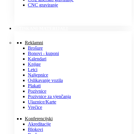
CNC graviranje
TISKANI MATERIJALI
Reklamni
Brošure
Bonovi - kuponi
Kalendari
Knjige
Letci
Naljepnice
Oslikavanje vozila
Plakati
Pozivnice
Pozivnice za vjenčanja
Ulaznice/Karte
Vrećice
Konferencijski
Akreditacije
Blokovi