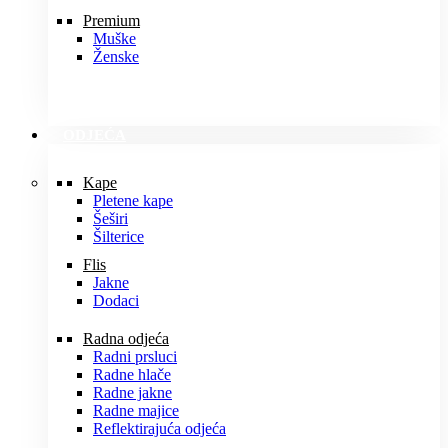
Premium
Muške
Ženske
ODJEĆA
Kape
Pletene kape
Šeširi
Šilterice
Flis
Jakne
Dodaci
Radna odjeća
Radni prsluci
Radne hlače
Radne jakne
Radne majice
Reflektirajuća odjeća