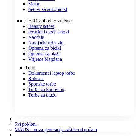
Metar
Setovi za auto/bicikl
Hobi i slobodno vrijeme
Beauty setovi
Igračke i dječji setovi
Naočale
Navijački rekviziti
Oprema za bicikl
Oprema za plažu
Vrijeme blagdana
Torbe
Dokument i laptop torbe
Ruksaci
Sportske torbe
Torbe za kupovinu
Torbe za plažu
POKLONI
Svi pokloni
MAUS – nova generacija zaštite od požara
O NAMA