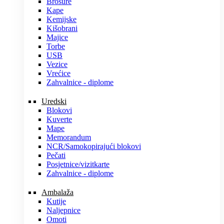
Brošure
Kape
Kemijske
Kišobrani
Majice
Torbe
USB
Vezice
Vrećice
Zahvalnice - diplome
Uredski
Blokovi
Kuverte
Mape
Memorandum
NCR/Samokopirajući blokovi
Pečati
Posjetnice/vizitkarte
Zahvalnice - diplome
Ambalaža
Kutije
Naljepnice
Omoti