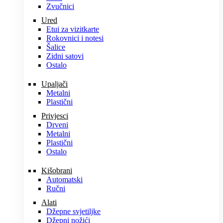
Zvučnici
Ured
Etui za vizitkarte
Rokovnici i notesi
Šalice
Zidni satovi
Ostalo
Upaljači
Metalni
Plastični
Privjesci
Drveni
Metalni
Plastični
Ostalo
Kišobrani
Automatski
Ručni
Alati
Džepne svjetiljke
Džepni nožići