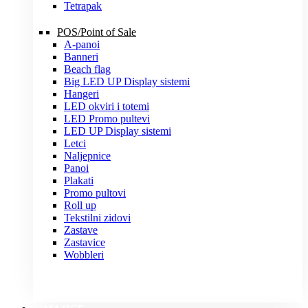
Tetrapak
POS/Point of Sale
A-panoi
Banneri
Beach flag
Big LED UP Display sistemi
Hangeri
LED okviri i totemi
LED Promo pultevi
LED UP Display sistemi
Letci
Naljepnice
Panoi
Plakati
Promo pultovi
Roll up
Tekstilni zidovi
Zastave
Zastavice
Wobbleri