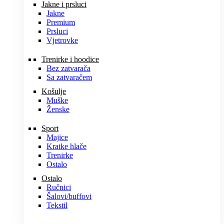
Jakne i prsluci
Jakne
Premium
Prsluci
Vjetrovke
Trenirke i hoodice
Bez zatvarača
Sa zatvaračem
Košulje
Muške
Ženske
Sport
Majice
Kratke hlače
Trenirke
Ostalo
Ostalo
Ručnici
Šalovi/buffovi
Tekstil