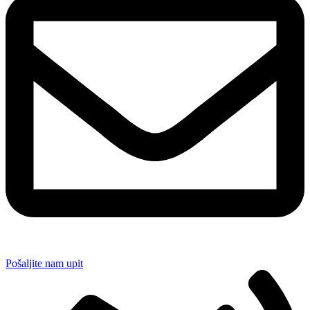
Pošaljite nam upit