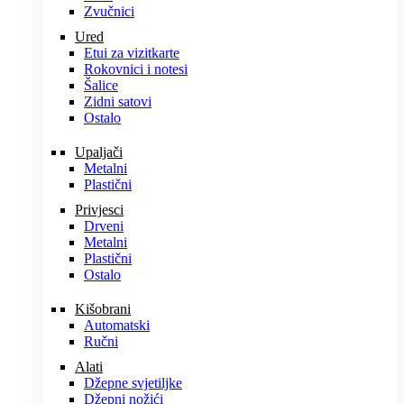
Zvučnici
Ured
Etui za vizitkarte
Rokovnici i notesi
Šalice
Zidni satovi
Ostalo
Upaljači
Metalni
Plastični
Privjesci
Drveni
Metalni
Plastični
Ostalo
Kišobrani
Automatski
Ručni
Alati
Džepne svjetiljke
Džepni nožići