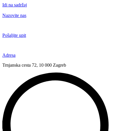
Idi na sadržaj
Nazovite nas
+385 91 6673 789
Pošaljite upit
novival@novival.hr
Adresa
Trnjanska cesta 72, 10 000 Zagreb