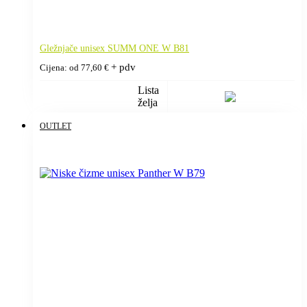
Gležnjače unisex SUMM ONE W B81
+ pdv
Cijena: od
77,60
€
Lista
želja
OUTLET