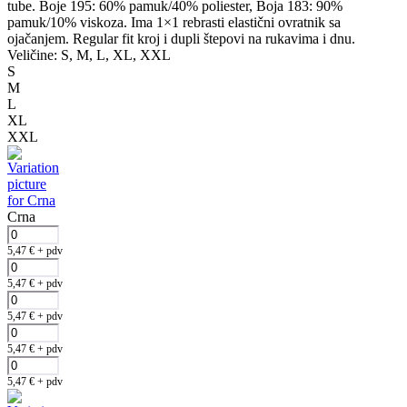
tube. Boje 195: 60% pamuk/40% poliester, Boja 183: 90%
pamuk/10% viskoza. Ima 1×1 rebrasti elastični ovratnik sa
ojačanjem. Regular fit kroj i dupli štepovi na rukavima i dnu.
Veličine: S, M, L, XL, XXL
S
M
L
XL
XXL
Crna
5,47
€
+ pdv
5,47
€
+ pdv
5,47
€
+ pdv
5,47
€
+ pdv
5,47
€
+ pdv