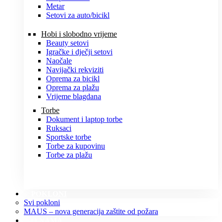
Metar
Setovi za auto/bicikl
Hobi i slobodno vrijeme
Beauty setovi
Igračke i dječji setovi
Naočale
Navijački rekviziti
Oprema za bicikl
Oprema za plažu
Vrijeme blagdana
Torbe
Dokument i laptop torbe
Ruksaci
Sportske torbe
Torbe za kupovinu
Torbe za plažu
POKLONI
Svi pokloni
MAUS – nova generacija zaštite od požara
O NAMA