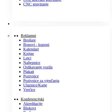
CNC graviranje
TISKANI MATERIJALI
Reklamni
Brošure
Bonovi - kuponi
Kalendari
Knjige
Letci
Naljepnice
Oslikavanje vozila
Plakati
Pozivnice
Pozivnice za vjenčanja
Ulaznice/Karte
Vrećice
Konferencijski
Akreditacije
Blokovi