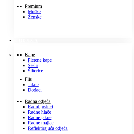
Premium
Muške
Ženske
ODJEĆA
Kape
Pletene kape
Šeširi
Šilterice
Flis
Jakne
Dodaci
Radna odjeća
Radni prsluci
Radne hlače
Radne jakne
Radne majice
Reflektirajuća odjeća