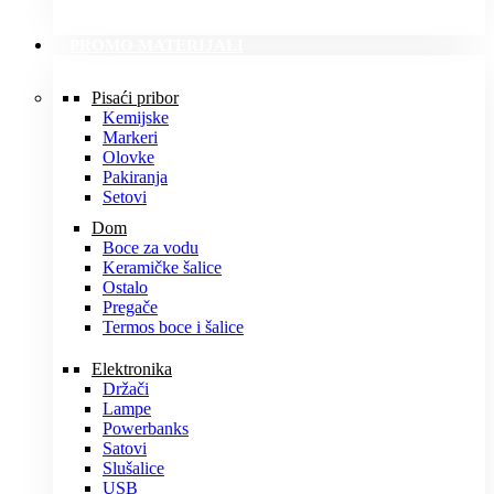
PROMO MATERIJALI
Pisaći pribor
Kemijske
Markeri
Olovke
Pakiranja
Setovi
Dom
Boce za vodu
Keramičke šalice
Ostalo
Pregače
Termos boce i šalice
Elektronika
Držači
Lampe
Powerbanks
Satovi
Slušalice
USB