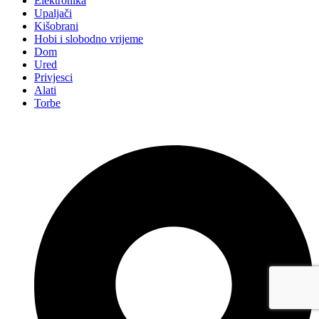
Elektronika
Upaljači
Kišobrani
Hobi i slobodno vrijeme
Dom
Ured
Privjesci
Alati
Torbe