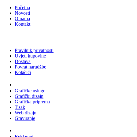
Početna
Novosti
O nama
Kontakt
Pravilnik privatnosti
Uvjeti kupovine
Dostava
Povrat narudžbe
Kolačići
Usluge
Grafičke usluge
Grafički dizajn
Grafička priprema
Tisak
Web dizajn
Graviranje
Tiskani materijali
Reklamni