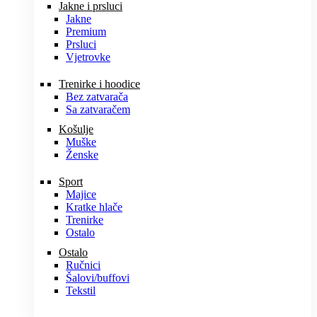
Jakne i prsluci
Jakne
Premium
Prsluci
Vjetrovke
Trenirke i hoodice
Bez zatvarača
Sa zatvaračem
Košulje
Muške
Ženske
Sport
Majice
Kratke hlače
Trenirke
Ostalo
Ostalo
Ručnici
Šalovi/buffovi
Tekstil