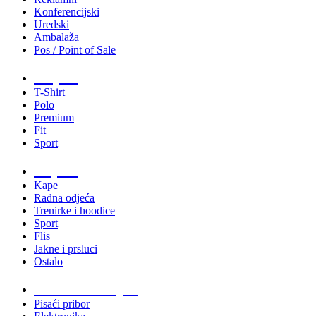
Konferencijski
Uredski
Ambalaža
Pos / Point of Sale
Majice
T-Shirt
Polo
Premium
Fit
Sport
Odjeća
Kape
Radna odjeća
Trenirke i hoodice
Sport
Flis
Jakne i prsluci
Ostalo
Promo materijali
Pisaći pribor