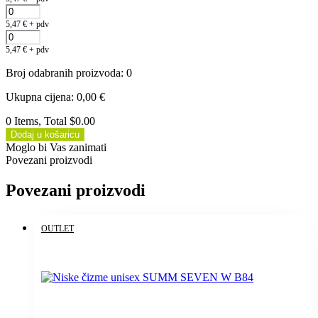
5,47
€
+ pdv
5,47
€
+ pdv
Broj odabranih proizvoda
:
0
Ukupna cijena
:
0,00
€
0 Items, Total $0.00
Dodaj u košaricu
Moglo bi Vas zanimati
Povezani proizvodi
Povezani proizvodi
OUTLET