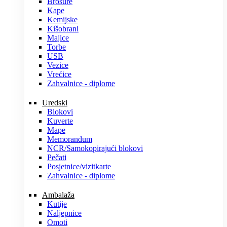
Brošure
Kape
Kemijske
Kišobrani
Majice
Torbe
USB
Vezice
Vrećice
Zahvalnice - diplome
Uredski
Blokovi
Kuverte
Mape
Memorandum
NCR/Samokopirajući blokovi
Pečati
Posjetnice/vizitkarte
Zahvalnice - diplome
Ambalaža
Kutije
Naljepnice
Omoti