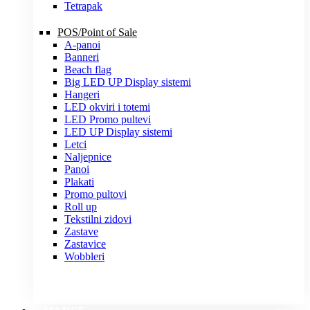
Tetrapak
POS/Point of Sale
A-panoi
Banneri
Beach flag
Big LED UP Display sistemi
Hangeri
LED okviri i totemi
LED Promo pultevi
LED UP Display sistemi
Letci
Naljepnice
Panoi
Plakati
Promo pultovi
Roll up
Tekstilni zidovi
Zastave
Zastavice
Wobbleri