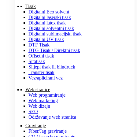
Tisak
Digitalni Eco solvent
Digitalni laserski tisak
Digitalni latex tisak
Digitalni solventni tisak
Digitalni sublimacijski tisak
Digitalni UV tisak
DTF Tisak
DTG Tisak / Direktni tisak
Offsetni tisak
Sitotisak
Slijepi tisak ili blindruck
Transfer tisak
Vez/aplicirani vez
Web stranice
Web programiranje
Web marketing
Web dizajn
SEO
Održavanje web stranica
Graviranje
Fiber/Jag graviranje
CO2 lasersko graviranje