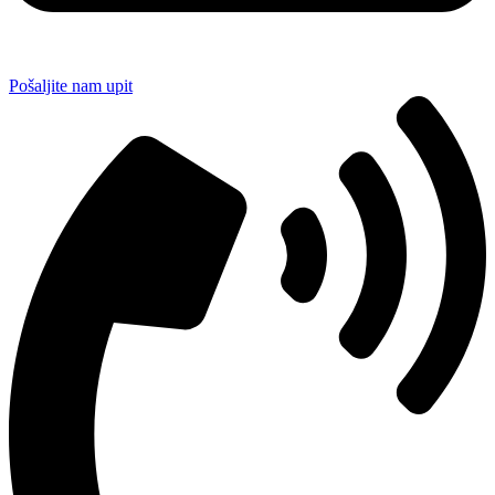
Pošaljite nam upit