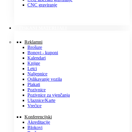
CNC graviranje
TISKANI MATERIJALI
Reklamni
Brošure
Bonovi - kuponi
Kalendari
Knjige
Letci
Naljepnice
Oslikavanje vozila
Plakati
Pozivnice
Pozivnice za vjenčanja
Ulaznice/Karte
Vrećice
Konferencijski
Akreditacije
Blokovi