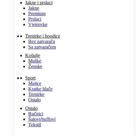
Jakne i prsluci
Jakne
Premium
Prsluci
Vjetrovke
Trenirke i hoodice
Bez zatvarača
Sa zatvaračem
Košulje
Muške
Ženske
Sport
Majice
Kratke hlače
Trenirke
Ostalo
Ostalo
Ručnici
Šalovi/buffovi
Tekstil