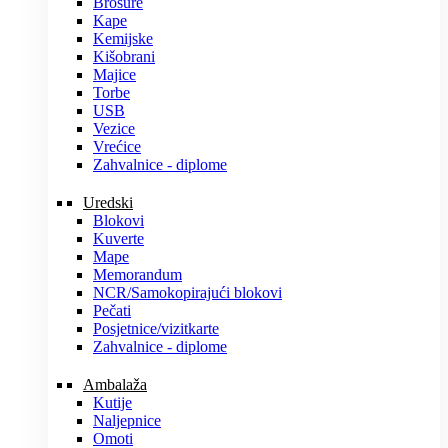
Brošure
Kape
Kemijske
Kišobrani
Majice
Torbe
USB
Vezice
Vrećice
Zahvalnice - diplome
Uredski
Blokovi
Kuverte
Mape
Memorandum
NCR/Samokopirajući blokovi
Pečati
Posjetnice/vizitkarte
Zahvalnice - diplome
Ambalaža
Kutije
Naljepnice
Omoti