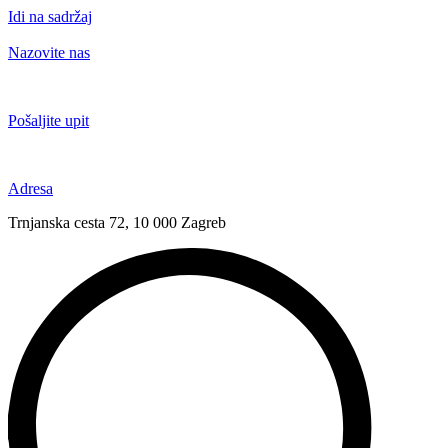
Idi na sadržaj
Nazovite nas
+385 91 6673 789
Pošaljite upit
novival@novival.hr
Adresa
Trnjanska cesta 72, 10 000 Zagreb