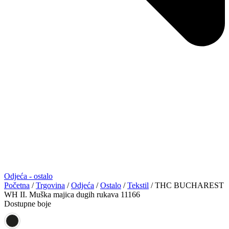
Odjeća - ostalo
Početna
/
Trgovina
/
Odjeća
/
Ostalo
/
Tekstil
/ THC BUCHAREST
WH II. Muška majica dugih rukava 11166
Dostupne boje