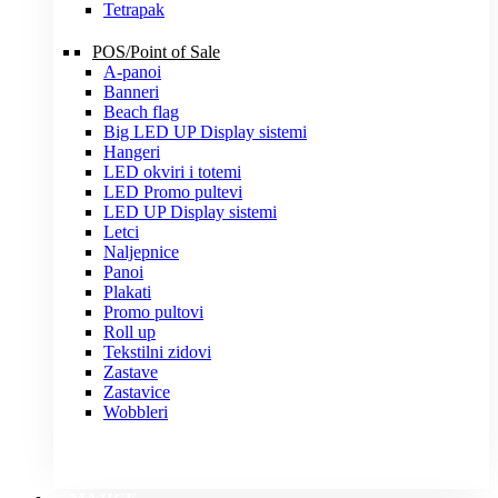
Tetrapak
POS/Point of Sale
A-panoi
Banneri
Beach flag
Big LED UP Display sistemi
Hangeri
LED okviri i totemi
LED Promo pultevi
LED UP Display sistemi
Letci
Naljepnice
Panoi
Plakati
Promo pultovi
Roll up
Tekstilni zidovi
Zastave
Zastavice
Wobbleri