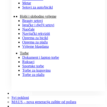
Metar
Setovi za auto/bicikl
Hobi i slobodno vrijeme
Beauty setovi
Igračke i dječji setovi
Naočale
Navijački rekviziti
Oprema za bicikl
Oprema za plažu
Vrijeme blagdana
Torbe
Dokument i laptop torbe
Ruksaci
Sportske torbe
Torbe za kupovinu
Torbe za plažu
POKLONI
Svi pokloni
MAUS – nova generacija zaštite od požara
O NAMA