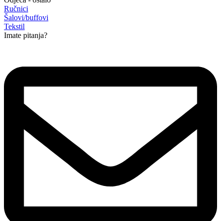
Ručnici
Šalovi/buffovi
Tekstil
Imate pitanja?