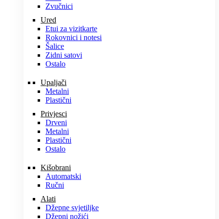
Zvučnici
Ured
Etui za vizitkarte
Rokovnici i notesi
Šalice
Zidni satovi
Ostalo
Upaljači
Metalni
Plastični
Privjesci
Drveni
Metalni
Plastični
Ostalo
Kišobrani
Automatski
Ručni
Alati
Džepne svjetiljke
Džepni nožići