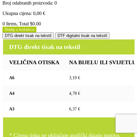
Broj odabranih proizvoda
:
0
Ukupna cijena
:
0,00
€
0 Items, Total $0.00
Dodaj u košaricu
DTG direkt tisak na tekstil
DTF digitalni tisak na tekstil
DTG direkt tisak na tekstil
VELIČINA OTISKA
NA BIJELU ILI SVIJETLU (b
A6
3,19 €
A4
4,78 €
A3
6,37 €
* Cijena tiska ne uključuje grafički dizajn motiva.