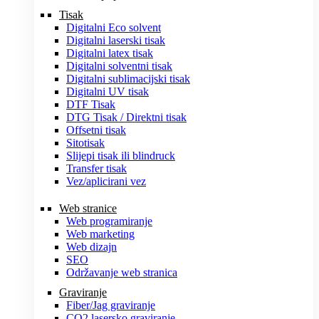
Tisak
Digitalni Eco solvent
Digitalni laserski tisak
Digitalni latex tisak
Digitalni solventni tisak
Digitalni sublimacijski tisak
Digitalni UV tisak
DTF Tisak
DTG Tisak / Direktni tisak
Offsetni tisak
Sitotisak
Slijepi tisak ili blindruck
Transfer tisak
Vez/aplicirani vez
Web stranice
Web programiranje
Web marketing
Web dizajn
SEO
Održavanje web stranica
Graviranje
Fiber/Jag graviranje
CO2 lasersko graviranje