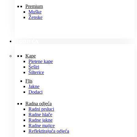
Premium
Muške
Ženske
ODJEĆA
Kape
Pletene kape
Šeširi
Šilterice
Flis
Jakne
Dodaci
Radna odjeća
Radni prsluci
Radne hlače
Radne jakne
Radne majice
Reflektirajuća odjeća