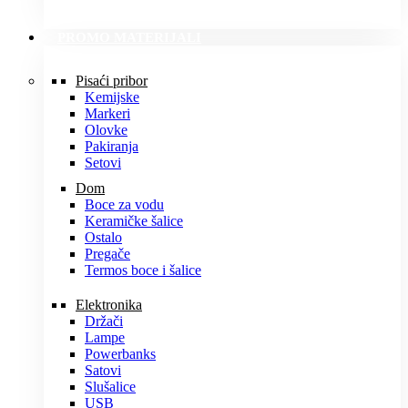
PROMO MATERIJALI
Pisaći pribor
Kemijske
Markeri
Olovke
Pakiranja
Setovi
Dom
Boce za vodu
Keramičke šalice
Ostalo
Pregače
Termos boce i šalice
Elektronika
Držači
Lampe
Powerbanks
Satovi
Slušalice
USB