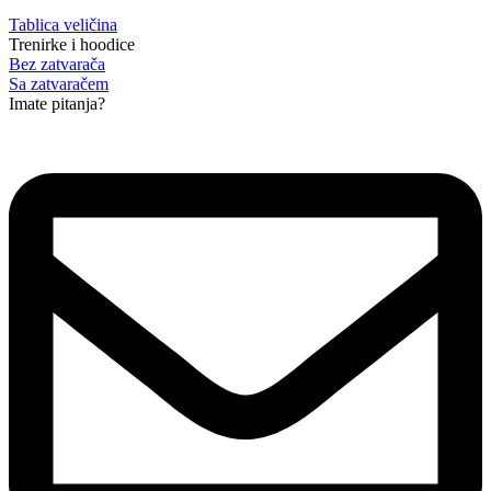
Tablica veličina
Trenirke i hoodice
Bez zatvarača
Sa zatvaračem
Imate pitanja?