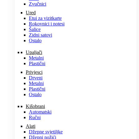
Zvučnici
Ured
Etui za vizitkarte
Rokovnici i notesi
Šalice
Zidni satovi
Ostalo
Upaljači
Metalni
Plastični
Privjesci
Drveni
Metalni
Plastični
Ostalo
Kišobrani
Automatski
Ručni
Alati
Džepne svjetiljke
Džepni nožići