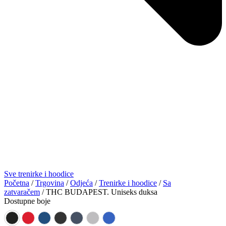
Sve trenirke i hoodice
Početna
/
Trgovina
/
Odjeća
/
Trenirke i hoodice
/
Sa
zatvaračem
/ THC BUDAPEST. Uniseks duksa
Dostupne boje