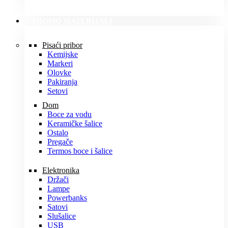
PROMO MATERIJALI
Pisaći pribor
Kemijske
Markeri
Olovke
Pakiranja
Setovi
Dom
Boce za vodu
Keramičke šalice
Ostalo
Pregače
Termos boce i šalice
Elektronika
Držači
Lampe
Powerbanks
Satovi
Slušalice
USB