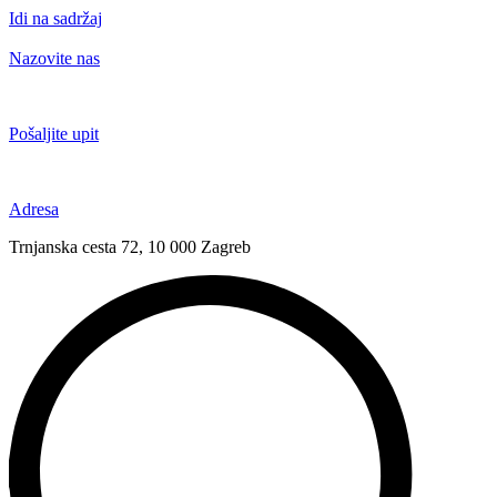
Idi na sadržaj
Nazovite nas
+385 91 6673 789
Pošaljite upit
novival@novival.hr
Adresa
Trnjanska cesta 72, 10 000 Zagreb