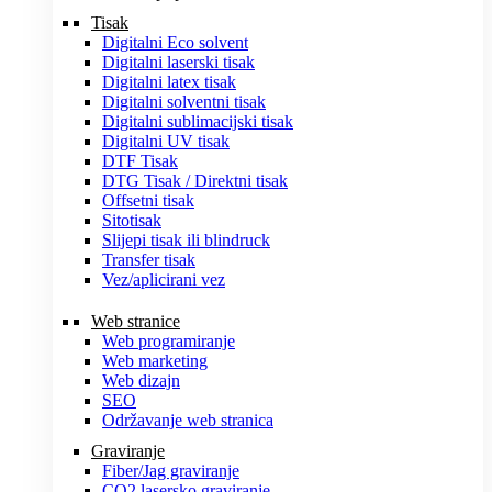
Tisak
Digitalni Eco solvent
Digitalni laserski tisak
Digitalni latex tisak
Digitalni solventni tisak
Digitalni sublimacijski tisak
Digitalni UV tisak
DTF Tisak
DTG Tisak / Direktni tisak
Offsetni tisak
Sitotisak
Slijepi tisak ili blindruck
Transfer tisak
Vez/aplicirani vez
Web stranice
Web programiranje
Web marketing
Web dizajn
SEO
Održavanje web stranica
Graviranje
Fiber/Jag graviranje
CO2 lasersko graviranje