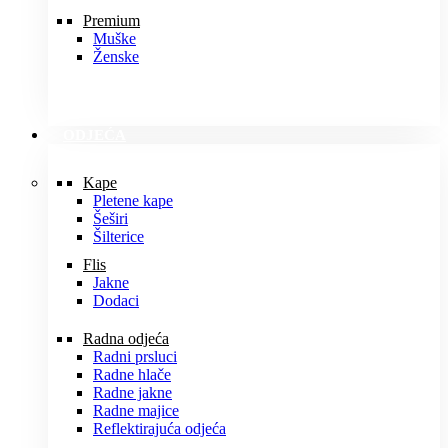
Premium
Muške
Ženske
ODJEĆA
Kape
Pletene kape
Šeširi
Šilterice
Flis
Jakne
Dodaci
Radna odjeća
Radni prsluci
Radne hlače
Radne jakne
Radne majice
Reflektirajuća odjeća