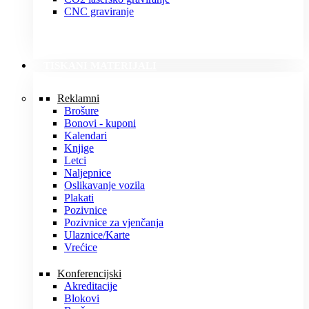
CNC graviranje
TISKANI MATERIJALI
Reklamni
Brošure
Bonovi - kuponi
Kalendari
Knjige
Letci
Naljepnice
Oslikavanje vozila
Plakati
Pozivnice
Pozivnice za vjenčanja
Ulaznice/Karte
Vrećice
Konferencijski
Akreditacije
Blokovi