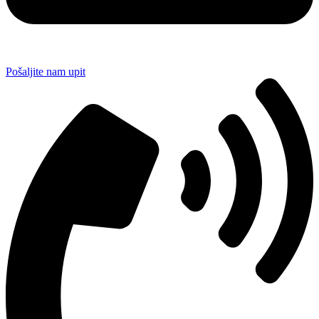
Pošaljite nam upit