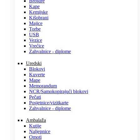
Brošure
Kape
Kemijske
Kišobrani
Majice
Torbe
USB
Vezice
Vrećice
Zahvalnice - diplome
Uredski
Blokovi
Kuverte
Mape
Memorandum
NCR/Samokopirajući blokovi
Pečati
Posjetnice/vizitkarte
Zahvalnice - diplome
Ambalaža
Kutije
Naljepnice
Omoti