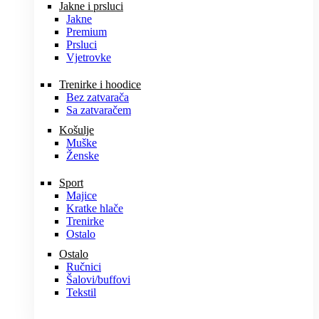
Jakne i prsluci
Jakne
Premium
Prsluci
Vjetrovke
Trenirke i hoodice
Bez zatvarača
Sa zatvaračem
Košulje
Muške
Ženske
Sport
Majice
Kratke hlače
Trenirke
Ostalo
Ostalo
Ručnici
Šalovi/buffovi
Tekstil