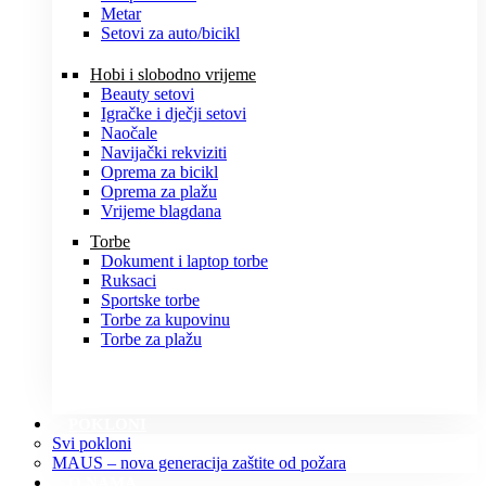
Metar
Setovi za auto/bicikl
Hobi i slobodno vrijeme
Beauty setovi
Igračke i dječji setovi
Naočale
Navijački rekviziti
Oprema za bicikl
Oprema za plažu
Vrijeme blagdana
Torbe
Dokument i laptop torbe
Ruksaci
Sportske torbe
Torbe za kupovinu
Torbe za plažu
POKLONI
Svi pokloni
MAUS – nova generacija zaštite od požara
O NAMA