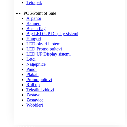
Tetrapak
POS/Point of Sale
A-panoi
Banneri
Beach flag
Big LED UP Display sistemi
Hangeri
LED okviri i totemi
LED Promo pultevi
LED UP Display sistemi
Letci
Naljepnice
Panoi
Plakati
Promo pultovi
Roll up
Tekstilni zidovi
Zastave
Zastavice
Wobbleri