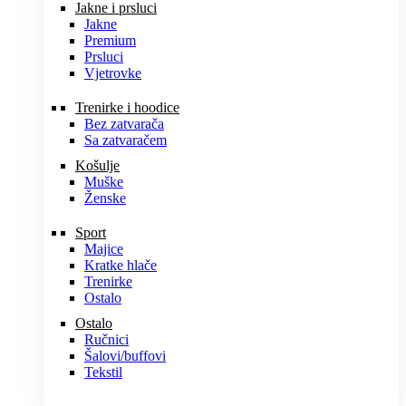
Jakne i prsluci
Jakne
Premium
Prsluci
Vjetrovke
Trenirke i hoodice
Bez zatvarača
Sa zatvaračem
Košulje
Muške
Ženske
Sport
Majice
Kratke hlače
Trenirke
Ostalo
Ostalo
Ručnici
Šalovi/buffovi
Tekstil