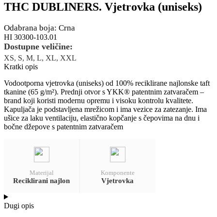
THC DUBLINERS. Vjetrovka (uniseks)
Odabrana boja: Crna
HI 30300-103.01
Dostupne veličine:
XS, S, M, L, XL, XXL
Kratki opis
Vodootporna vjetrovka (uniseks) od 100% reciklirane najlonske taft
tkanine (65 g/m²). Prednji otvor s YKK® patentnim zatvaračem –
brand koji koristi modernu opremu i visoku kontrolu kvalitete.
Kapuljača je podstavljena mrežicom i ima vezice za zatezanje. Ima
ušice za laku ventilaciju, elastično kopčanje s čepovima na dnu i
bočne džepove s patentnim zatvaračem
Materijal
Komponente
Reciklirani najlon
Vjetrovka
Dugi opis