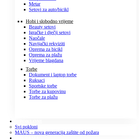
Metar
Setovi za auto/bicikl
Hobi i slobodno vrijeme
Beauty setovi
Igračke i dječji setovi
Naočale
Navijački rekviziti
Oprema za bicikl
Oprema za plažu
Vrijeme blagdana
Torbe
Dokument i laptop torbe
Ruksaci
Sportske torbe
Torbe za kupovinu
Torbe za plažu
POKLONI
Svi pokloni
MAUS – nova generacija zaštite od požara
O NAMA