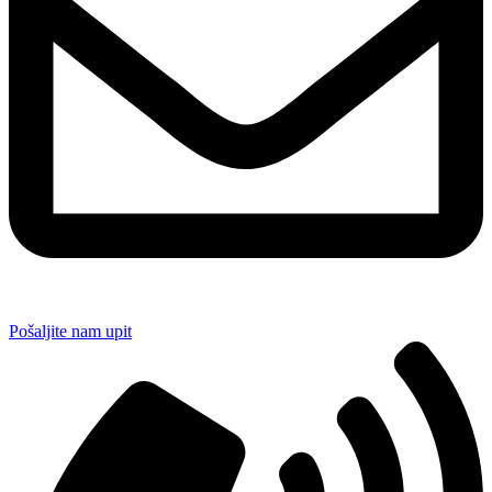
Pošaljite nam upit