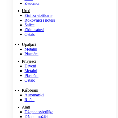
Zvučnici
Ured
Etui za vizitkarte
Rokovnici i notesi
Šalice
Zidni satovi
Ostalo
Upaljači
Metalni
Plastični
Privjesci
Drveni
Metalni
Plastični
Ostalo
Kišobrani
Automatski
Ručni
Alati
Džepne svjetiljke
Džepni nožići