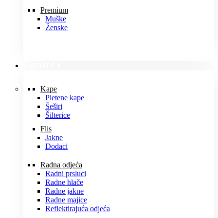
Premium
Muške
Ženske
ODJEĆA
Kape
Pletene kape
Šeširi
Šilterice
Flis
Jakne
Dodaci
Radna odjeća
Radni prsluci
Radne hlače
Radne jakne
Radne majice
Reflektirajuća odjeća