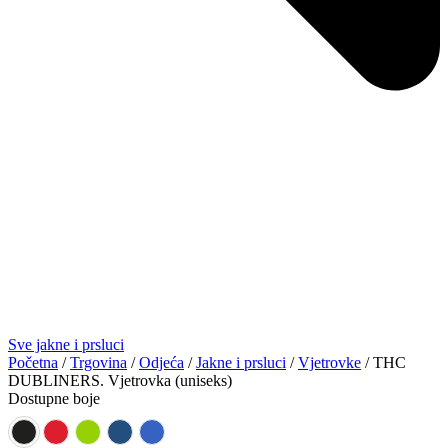
Sve jakne i prsluci
Početna
/
Trgovina
/
Odjeća
/
Jakne i prsluci
/
Vjetrovke
/ THC
DUBLINERS. Vjetrovka (uniseks)
Dostupne boje