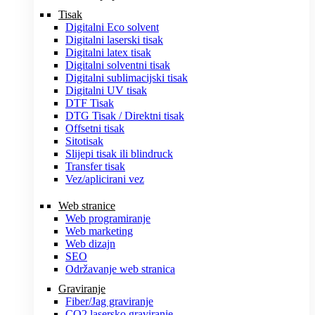
Tisak
Digitalni Eco solvent
Digitalni laserski tisak
Digitalni latex tisak
Digitalni solventni tisak
Digitalni sublimacijski tisak
Digitalni UV tisak
DTF Tisak
DTG Tisak / Direktni tisak
Offsetni tisak
Sitotisak
Slijepi tisak ili blindruck
Transfer tisak
Vez/aplicirani vez
Web stranice
Web programiranje
Web marketing
Web dizajn
SEO
Održavanje web stranica
Graviranje
Fiber/Jag graviranje
CO2 lasersko graviranje