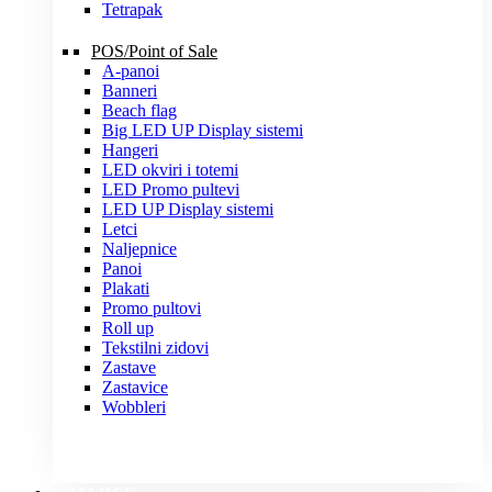
Tetrapak
POS/Point of Sale
A-panoi
Banneri
Beach flag
Big LED UP Display sistemi
Hangeri
LED okviri i totemi
LED Promo pultevi
LED UP Display sistemi
Letci
Naljepnice
Panoi
Plakati
Promo pultovi
Roll up
Tekstilni zidovi
Zastave
Zastavice
Wobbleri