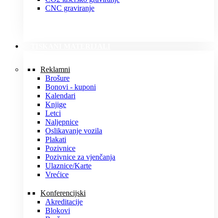
CNC graviranje
TISKANI MATERIJALI
Reklamni
Brošure
Bonovi - kuponi
Kalendari
Knjige
Letci
Naljepnice
Oslikavanje vozila
Plakati
Pozivnice
Pozivnice za vjenčanja
Ulaznice/Karte
Vrećice
Konferencijski
Akreditacije
Blokovi