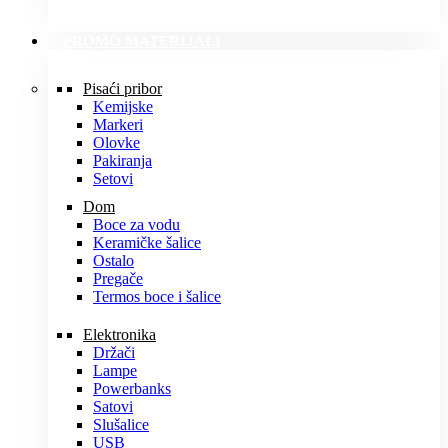
PROMO MATERIJALI
Pisaći pribor
Kemijske
Markeri
Olovke
Pakiranja
Setovi
Dom
Boce za vodu
Keramičke šalice
Ostalo
Pregače
Termos boce i šalice
Elektronika
Držači
Lampe
Powerbanks
Satovi
Slušalice
USB