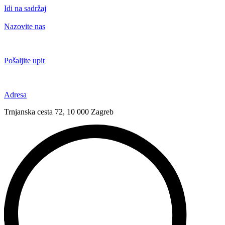
Idi na sadržaj
Nazovite nas
+385 91 6673 789
Pošaljite upit
novival@novival.hr
Adresa
Trnjanska cesta 72, 10 000 Zagreb