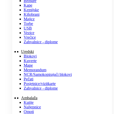
Brošure
Kape
Kemijske
Kišobrani
Majice
Torbe
USB
Vezice
Vrećice
Zahvalnice - diplome
Uredski
Blokovi
Kuverte
Mape
Memorandum
NCR/Samokopirajući blokovi
Pečati
Posjetnice/vizitkarte
Zahvalnice - diplome
Ambalaža
Kutije
Naljepnice
Omoti