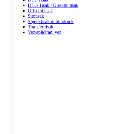
DTG Tisak / Direktni tisak
Offsetni tisak
Sitotisak
Slijepi tisak ili blindruck
Transfer tisak
Vez/aplicirani vez