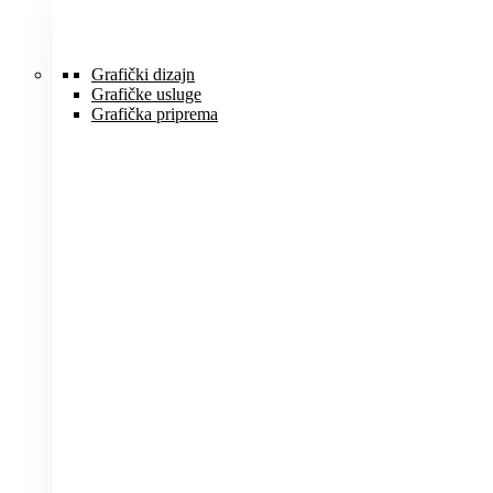
Idi
na
sadržaj
Grafički dizajn
Grafičke usluge
Grafička priprema