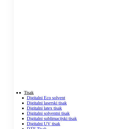
Tisak
Digitalni Eco solvent
Digitalni laserski tisak
Digitalni latex tisak
Digitalni solventni tisak
Digitalni sublimacijski tisak
Digitalni UV tisak
DTF Tisak