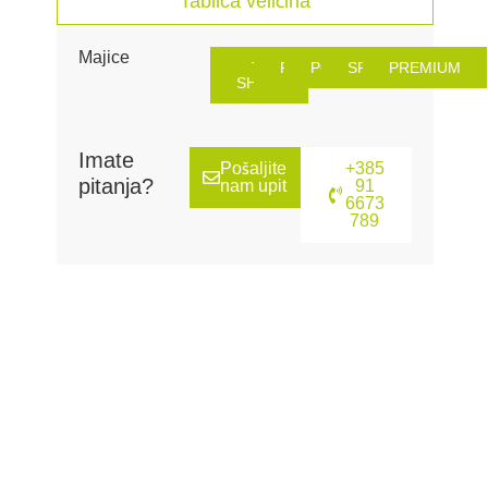
Tablica veličina
Majice
T-
FIT
POLO
SPORT
PREMIUM
SHIRT
Imate
Pošaljite
+385
pitanja?
nam upit
91
6673
789