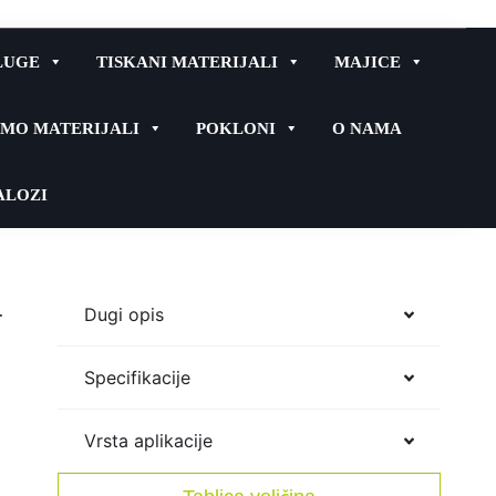
LUGE
TISKANI MATERIJALI
MAJICE
MO MATERIJALI
POKLONI
O NAMA
ALOZI
a
Dugi opis
Specifikacije
Vrsta aplikacije