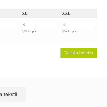
XL
XXL
3,57
€
+ pdv
3,57
€
+ pdv
Dodaj u košaricu
a tekstil