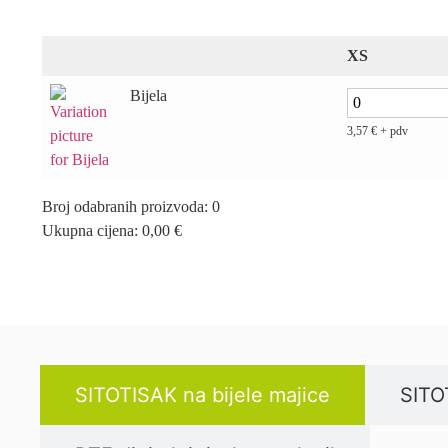
XS
Bijela
3,57
€
+ pdv
Broj odabranih proizvoda
:
0
Ukupna cijena
:
0,00
€
0
Items,
Total
$0.00
SITOTISAK na bijele majice
SITO