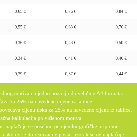
0,65 €
0,76 €
0,84 €
0,55 €
0,63 €
0,70 €
0,36 €
0,43 €
0,50 €
0,34 €
0,41 €
0,46 €
0,29 €
0,37 €
0,44 €
jednog motiva na jednu poziciju do veličine A4 formata.
ćava za 25% na navedene cijene iz tablice.
 povećava cijenu tiska za 25% na navedene cijene iz tablice.
dinačna kalkulacija po viđenom motivu.
ku, naplaćuje se posebno po cjeniku grafičke pripreme.
 a ako dođe do realizacije posla, uzorak se ne naplaćuje.