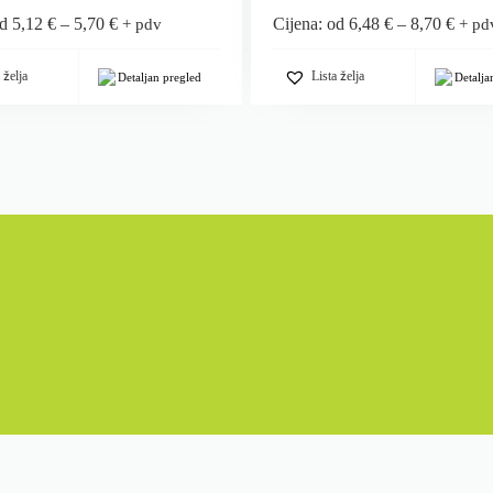
od
5,12
€
–
5,70
€
Cijena: od
6,48
€
–
8,70
€
+ pdv
+ pd
 želja
Lista želja
Detaljan pregled
Detalja