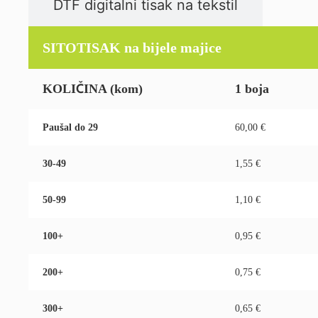
DTF digitalni tisak na tekstil
SITOTISAK na bijele majice
KOLIČINA
(kom)
1 boja
Paušal do 29
60,00 €
30-49
1,55 €
50-99
1,10 €
100+
0,95 €
200+
0,75 €
300+
0,65 €