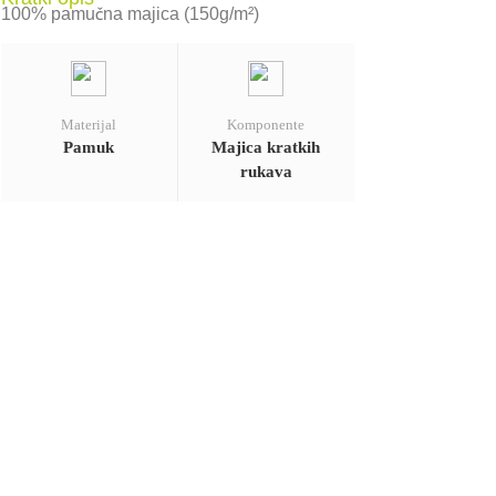
100% pamučna majica (150g/m²)
Materijal
Komponente
Pamuk
Majica kratkih
rukava