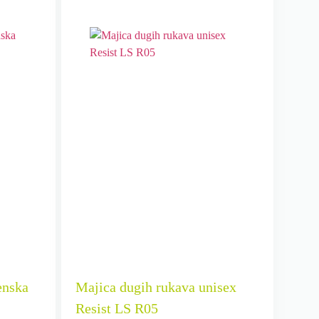
enska
Majica dugih rukava unisex
Resist LS R05