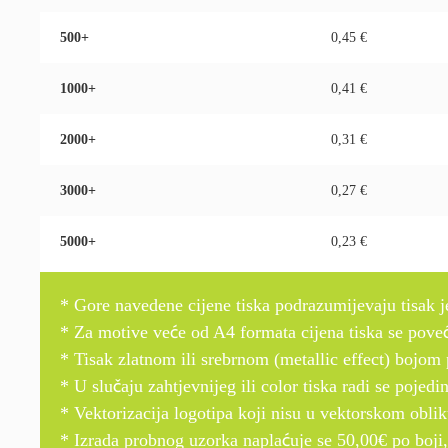
500+
0,45 €
1000+
0,41 €
2000+
0,31 €
3000+
0,27 €
5000+
0,23 €
* Gore navedene cijene tiska podrazumijevaju tisak 
* Za motive veće od A4 formata cijena tiska se pove
* Tisak zlatnom ili srebrnom (metallic effect) bojom
* U slučaju zahtjevnijeg ili color tiska radi se poje
* Vektorizacija logotipa koji nisu u vektorskom obli
* Izrada probnog uzorka naplaćuje se 50,00€ po boji,