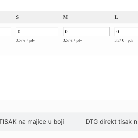
S
M
L
3,57
€
+ pdv
3,57
€
+ pdv
3,57
€
+ pdv
TISAK na majice u boji
DTG direkt tisak n