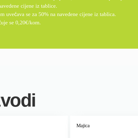
avedene cijene iz tablice.
čom uvećava se za 50% na navedene cijene iz tablica.
ćuje se 0,20€/kom.
zvodi
Majica