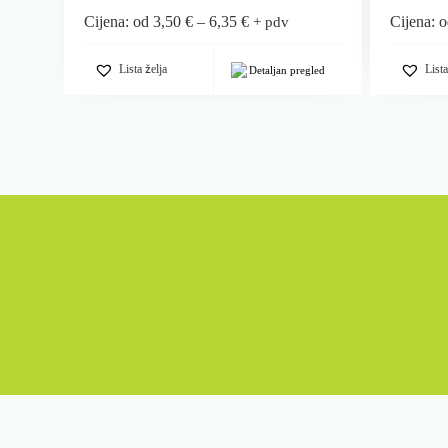
Cijena: od
3,50
€
–
6,35
€
Cijena: 
+ pdv
Lista želja
Lista
Detaljan pregled