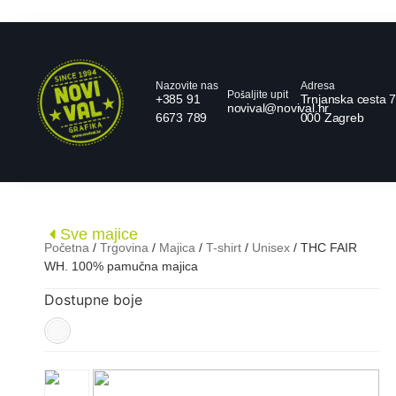
Nazovite nas
Adresa
Pošaljite upit
+385 91
Trnjanska cesta 7
novival@novival.hr
6673 789
000 Zagreb
Sve majice
Početna
/
Trgovina
/
Majica
/
T-shirt
/
Unisex
/ THC FAIR
WH. 100% pamučna majica
Dostupne boje