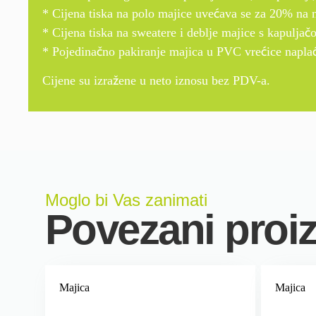
* Cijena tiska na polo majice uvećava se za 20% na n
* Cijena tiska na sweatere i deblje majice s kapulja
* Pojedinačno pakiranje majica u PVC vrećice napla
Cijene su izražene u neto iznosu bez PDV-a.
Moglo bi Vas zanimati
Povezani proi
Majica
Majica