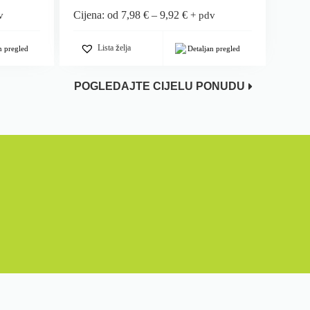
Cijena: od
7,98
€
–
9,92
€
v
+ pdv
Lista želja
n pregled
Detaljan pregled
POGLEDAJTE CIJELU PONUDU