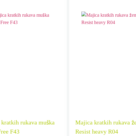
 kratkih rukava muška
Majica kratkih rukava ž
Free F43
Resist heavy R04