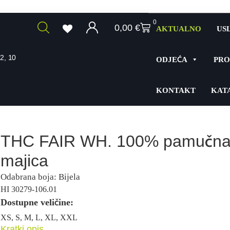
0
0,00
€
AKTUALNO
US
2, 10
ODJEĆA
PRO
KONTAKT
KAT
THC FAIR WH. 100% pamučn
majica
Odabrana boja: Bijela
HI 30279-106.01
Dostupne veličine:
XS, S, M, L, XL, XXL
Kratki opis