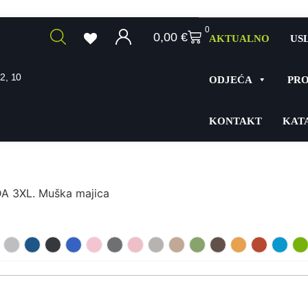
0
0,00
€
AKTUALNO
US
2, 10
ODJEĆA
PRO
KONTAKT
KAT
 3XL. Muška majica