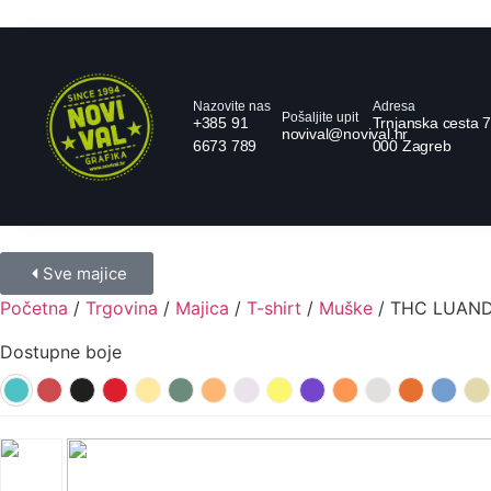
Nazovite nas
Adresa
Pošaljite upit
+385 91
Trnjanska cesta 7
novival@novival.hr
6673 789
000 Zagreb
Sve majice
Početna
/
Trgovina
/
Majica
/
T-shirt
/
Muške
/ THC LUANDA
Dostupne boje